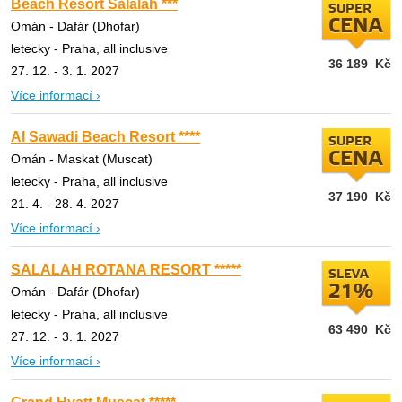
Beach Resort Salalah ***
SUPER
CENA
Omán - Dafár (Dhofar)
letecky - Praha, all inclusive
36 189
Kč
27. 12. - 3. 1. 2027
Více informací ›
Al Sawadi Beach Resort ****
SUPER
CENA
Omán - Maskat (Muscat)
letecky - Praha, all inclusive
37 190
Kč
21. 4. - 28. 4. 2027
Více informací ›
SALALAH ROTANA RESORT *****
SLEVA
21%
Omán - Dafár (Dhofar)
letecky - Praha, all inclusive
63 490
Kč
27. 12. - 3. 1. 2027
Více informací ›