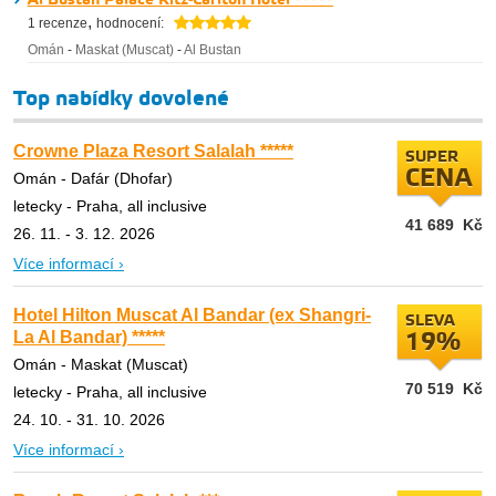
Al Bustan Palace Ritz-Carlton Hotel *****
,
1 recenze
hodnocení:
Omán
-
Maskat (Muscat)
-
Al Bustan
Top nabídky dovolené
Crowne Plaza Resort Salalah *****
SUPER
CENA
Omán - Dafár (Dhofar)
letecky - Praha, all inclusive
41 689
Kč
26. 11. - 3. 12. 2026
Více informací ›
Hotel Hilton Muscat Al Bandar (ex Shangri-
SLEVA
La Al Bandar) *****
19%
Omán - Maskat (Muscat)
70 519
Kč
letecky - Praha, all inclusive
24. 10. - 31. 10. 2026
Více informací ›