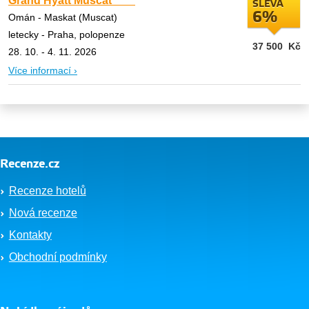
Grand Hyatt Muscat *****
SLEVA
6%
Omán - Maskat (Muscat)
letecky - Praha, polopenze
37 500
Kč
28. 10. - 4. 11. 2026
Více informací ›
Recenze.cz
Recenze hotelů
Nová recenze
Kontakty
Obchodní podmínky