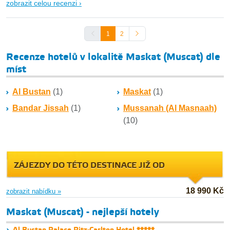
zobrazit celou recenzi ›
1
2
Recenze hotelů v lokalitě Maskat (Muscat) dle
míst
Al Bustan
(1)
Maskat
(1)
Bandar Jissah
(1)
Mussanah (Al Masnaah)
(10)
ZÁJEZDY DO TÉTO DESTINACE JIŽ OD
18 990 Kč
zobrazit nabídku »
Maskat (Muscat) - nejlepší hotely