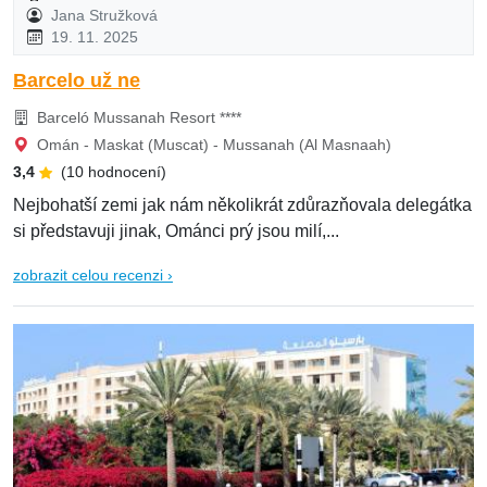
Jana Stružková
19. 11. 2025
Barcelo už ne
Barceló Mussanah Resort ****
Omán - Maskat (Muscat) - Mussanah (Al Masnaah)
3,4
(10 hodnocení)
Nejbohatší zemi jak nám několikrát zdůrazňovala delegátka
si představuji jinak, Ománci prý jsou milí,...
zobrazit celou recenzi ›