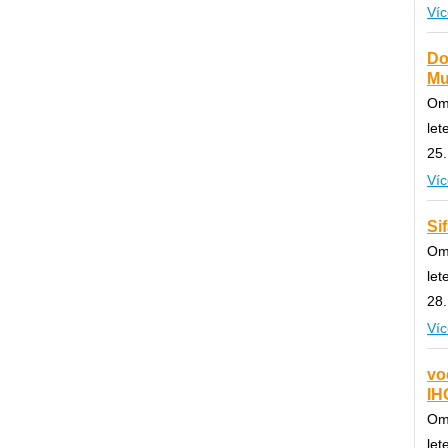
Víc
Do
Mu
Om
let
25.
Víc
Si
Om
let
28.
Víc
vo
IHG
Om
let