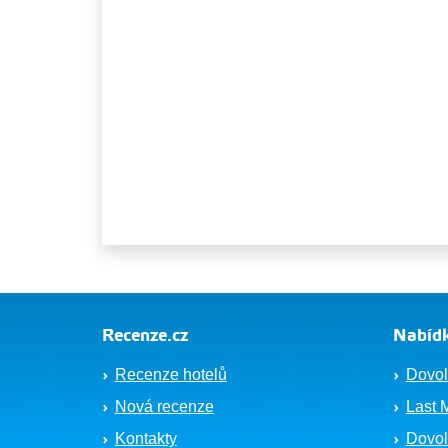
Recenze.cz
Nabídk
Recenze hotelů
Dovol
Nová recenze
Last 
Kontakty
Dovol