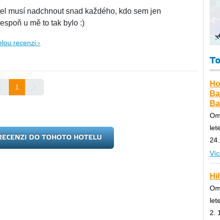
tel musí nadchnout snad každého, kdo sem jen
lespoň u mě to tak bylo :)
elou recenzi ›
To
Ho
1
Ba
Ba
Om
let
RECENZI DO TOHOTO HOTELU
24.
Víc
Hi
Om
let
2. 