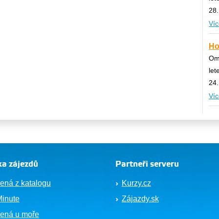
28.
Víc
Ho
Om
let
24.
Víc
a zájezdů
Partneři serveru
ená z katalogu
Kurzy.cz
Minute
Zájazdy.sk
ená u moře