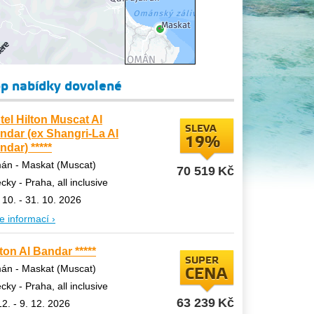
p nabídky dovolené
tel Hilton Muscat Al
SLEVA
ndar (ex Shangri-La Al
19%
ndar) *****
án - Maskat (Muscat)
70 519
Kč
ecky - Praha, all inclusive
 10. - 31. 10. 2026
e informací ›
lton Al Bandar *****
SUPER
án - Maskat (Muscat)
CENA
ecky - Praha, all inclusive
63 239
Kč
12. - 9. 12. 2026