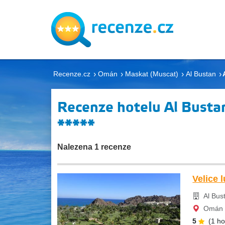
Recenze.cz
Omán
Maskat (Muscat)
Al Bustan
Recenze hotelu Al Bustan
*****
Nalezena 1 recenze
Velice 
Al Bus
Omán -
5
(1 h