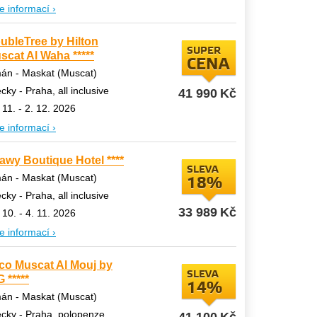
e informací ›
ubleTree by Hilton
SUPER
scat Al Waha *****
CENA
án - Maskat (Muscat)
ecky - Praha, all inclusive
41 990
Kč
 11. - 2. 12. 2026
e informací ›
fawy Boutique Hotel ****
SLEVA
án - Maskat (Muscat)
18%
ecky - Praha, all inclusive
33 989
Kč
 10. - 4. 11. 2026
e informací ›
co Muscat Al Mouj by
SLEVA
 *****
14%
án - Maskat (Muscat)
ecky - Praha, polopenze