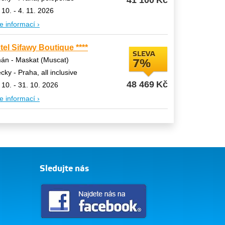
41 100
Kč
 10. - 4. 11. 2026
e informací ›
tel Sifawy Boutique ****
SLEVA
án - Maskat (Muscat)
7%
ecky - Praha, all inclusive
48 469
Kč
 10. - 31. 10. 2026
e informací ›
Sledujte nás