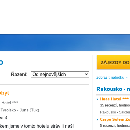
o
ZÁJEZDY DO
Řazení:
zobrazit nabídku »
Rakousko - n
obyt
Haas Hotel ***
Hotel ****
,
35 recenzí
hodnoc
Tyrolsko - Juns (Tux)
Rakousko
-
Salcbu
ení)
Carpe Solem Zo
,
kem jsme v tomto hotelu strávili naší
5 recenzí
hodnoce