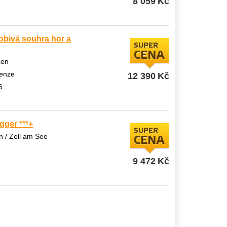
8 059
Kč
obivá souhra hor a
SUPER
CENA
zen
enze
12 390
Kč
6
gger ***+
SUPER
 / Zell am See
CENA
9 472
Kč