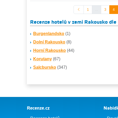
1
…
3
4
Recenze hotelů v zemi Rakousko dle 
Burgenlandsko
(1)
Dolní Rakousko
(8)
Horní Rakousko
(44)
Korutany
(67)
Salcbursko
(347)
Recenze.cz
Nabídk