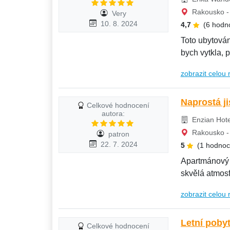
Rakousko - 
Very
10. 8. 2024
4,7
(6 hodn
Toto ubytován
bych vytkla, p
..Krásný...
zobrazit celou 
Naprostá ji
Celkové hodnocení
autora:
Enzian Hotel
Rakousko - 
patron
22. 7. 2024
5
(1 hodnoc
Apartmánový 
skvělá atmos
dokonalý...
zobrazit celou 
Letní pobyt
Celkové hodnocení