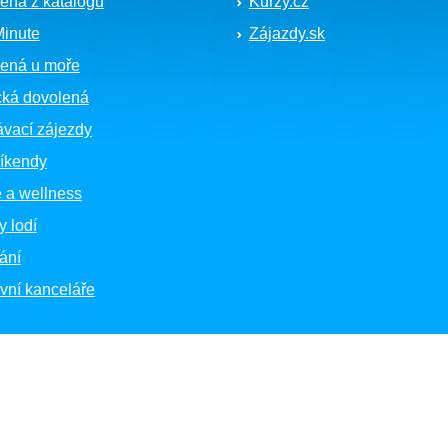
ená z katalogu
Kurzy.cz
Minute
Zájazdy.sk
ená u moře
cká dovolená
vací zájezdy
íkendy
 a wellness
y lodí
ání
vní kanceláře