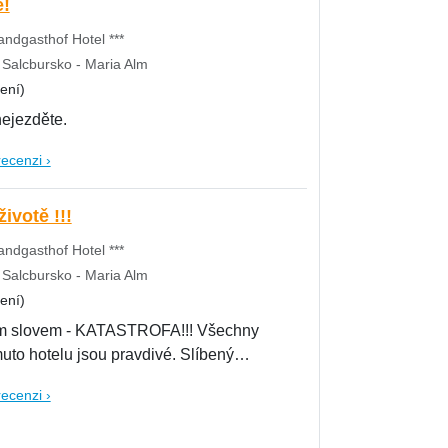
e!
andgasthof Hotel ***
Salcbursko - Maria Alm
ení)
ejezděte.
recenzi ›
ivotě !!!
andgasthof Hotel ***
Salcbursko - Maria Alm
ení)
 slovem - KATASTROFA!!! Všechny
uto hotelu jsou pravdivé. Slíbený
recenzi ›