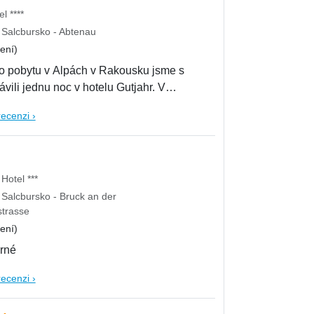
l ****
Salcbursko - Abtenau
ení)
o pobytu v Alpách v Rakousku jsme s
vili jednu noc v hotelu Gutjahr. V
recenzi ›
Hotel ***
Salcbursko - Bruck an der
strasse
ení)
rné
recenzi ›