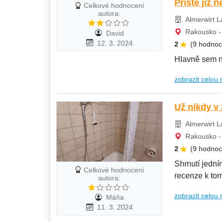
Příště již n
Celkové hodnocení
autora:
Almerwirt L
Rakousko - 
David
12. 3. 2024
2
(9 hodnoc
Hlavně sem n
zobrazit celou 
Už nikdy v ž
Almerwirt L
Rakousko - 
2
(9 hodnoc
Shrnutí jedním
Celkové hodnocení
recenze k tom
autora:
bazén...
zobrazit celou 
Máňa
11. 3. 2024