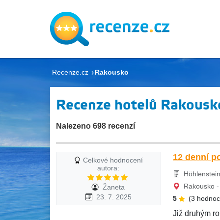
Recenze.cz
Rakousko
Recenze hotelů Rakousk
Nalezeno 698 recenzí
12 denní p
Celkové hodnocení
autora:
Höhlenstein 
Rakousko - 
Žaneta
23. 7. 2025
5
(3 hodnoc
Již druhým ro