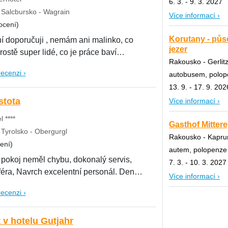
6. 3. - 9. 3. 2027
Salcbursko - Wagrain
Více informací ›
ocení)
Korutany - půs
í doporučuji , nemám ani malinko, co
jezer
rostě super lidé, co je práce baví
Rakousko - Gerlit
recenzi ›
autobusem, polop
13. 9. - 17. 9. 202
stota
Více informací ›
 ****
Gasthof Mittere
Tyrolsko - Obergurgl
Rakousko - Kaprun
ení)
autem, polopenze
pokoj neměl chybu, dokonalý servis,
7. 3. - 10. 3. 2027
féra, Navrch excelentní personál. Denně
Více informací ›
recenzi ›
 v hotelu Gutjahr