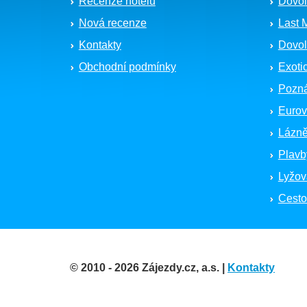
Recenze hotelů
Dovol
Nová recenze
Last 
Kontakty
Dovol
Obchodní podmínky
Exoti
Pozná
Eurov
Lázně
Plavb
Lyžov
Cesto
© 2010 - 2026 Zájezdy.cz, a.s. |
Kontakty