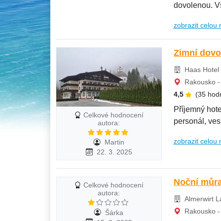
dovolenou. Vš
zobrazit celou 
Zimní dovo
Haas Hotel 
Rakousko - 
4,5
(35 hod
Příjemný hote
Celkové hodnocení
personál, ves
autora:
výběr...
zobrazit celou 
Martin
22. 3. 2025
Noční můr
Celkové hodnocení
autora:
Almerwirt L
Rakousko - 
Šárka