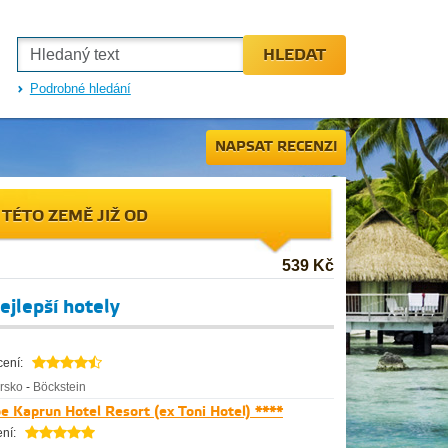
HLEDAT
Podrobné hledání
NAPSAT RECENZI
 TÉTO ZEMĚ JIŽ OD
539 Kč
ejlepší hotely
ení:
rsko
-
Böckstein
e Kaprun Hotel Resort (ex Toni Hotel) ****
ní: