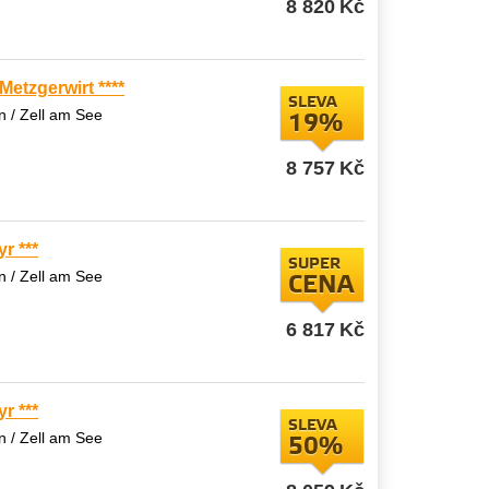
8 820
Kč
etzgerwirt ****
SLEVA
 / Zell am See
19%
8 757
Kč
r ***
SUPER
 / Zell am See
CENA
6 817
Kč
r ***
SLEVA
 / Zell am See
50%