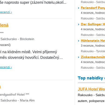
e naprosto super (zázemí hotelu,okolí...
Rakousko
-
Salcbu
Feriendorf Pony
recenzi ›
,
4 recenze
hodnoc
Rakousko
-
Salcbu
Der Gollinger H
lená
,
4 recenze
hodnoc
***
Rakousko
-
Salcbu
Salcbursko - Böckstein
Höhlenstein Hot
nocení)
,
3 recenze
hodnoc
Rakousko
-
Tyrols
l na klidném místě. Velmi příjemný
Zinkenbachmühl
měs slovenský hovořící. Dostatečný
,
4 recenze
hodnoc
recenzi ›
Rakousko
-
Salcbu
Top nabídky
a
JUFA Hotel We
andgasthof Hotel ***
Rakousko - Salcb
Salcbursko - Maria Alm
autem, polopenze