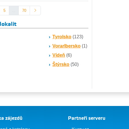
5
…
70
lokalit
Tyrolsko
(123)
Vorarlbersko
(1)
Vídeň
(6)
Štýrsko
(50)
a zájezdů
Partneři serveru