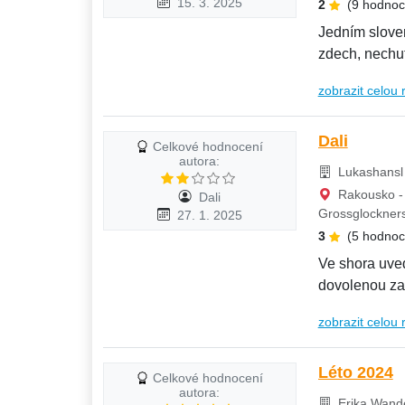
15. 3. 2025
2
(9 hodnoc
Jedním slovem
zdech, nechut
Jídlo...
zobrazit celou 
Dali
Celkové hodnocení
autora:
Lukashansl 
Rakousko - 
Dali
Grossglockner
27. 1. 2025
3
(5 hodnoc
Ve shora uved
dovolenou za
zobrazit celou 
Léto 2024
Celkové hodnocení
autora:
Erika Wande