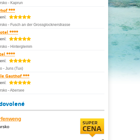
rsko
-
Kaprun
hof ***
ení:
rsko
-
Fusch an der Grossglocknerstrasse
otel ****
ení:
rsko
-
Hinterglemm
el ****
ení:
ko
-
Juns (Tux)
e Gasthof ***
ení:
rsko
-
Abersee
 dovolené
rfenweng
SUPER
ursko
CENA