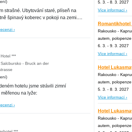
ení)
5. 3. - 8. 3. 2027
Více informací ›
 strašné. Ubytování staré, plíseň na
ně špinavý koberec v pokoji na zemi.
Romantikhotel M
recenzi ›
Rakousko - Kaprun
autem, polopenze
6. 3. - 9. 3. 2027
Více informací ›
Hotel ***
Salcbursko - Bruck an der
Hotel Lukasmay
strasse
Rakousko - Kaprun
ení)
autem, polopenze
eném hotelu jsme strávili zimní
5. 3. - 8. 3. 2027
 měřenou na lyže:
Více informací ›
recenzi ›
Hotel Lukasmay
Rakousko - Kaprun
autem, polopenze
rhotel ***