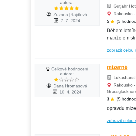
autora:
Gutjahr Hote
Rakousko - 
Zuzana |Rajdlová
7. 7. 2024
5
(3 hodnoc
Během letníh
manželem strá
hotelu...
zobrazit celou 
mizerné
Celkové hodnocení
autora:
Lukashansl 
Rakousko - 
Dana Hromasová
Grossglockner
10. 4. 2024
3
(5 hodnoc
opravdu mize
zobrazit celou 