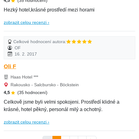
4,5
(35 hodnocení)
Hezký hotel,krásné prostředí mezi horami
zobrazit celou recenzi ›
Celkové hodnocení autora:
OF
16. 2. 2017
Oli F
Haas Hotel ***
Rakousko - Salcbursko - Böckstein
4,5
(35 hodnocení)
Celkově jsme byli velmi spokojeni. Prostředí klidné a
krásné, hotel pěkný, personál milý a ochotný.
zobrazit celou recenzi ›