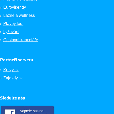
Eurovíkendy
Lázně a wellness
Plavby lodí
Lyžování
Cestovní kanceláře
Partneři serveru
Kurzy.cz
Zájazdy.sk
Sledujte nás