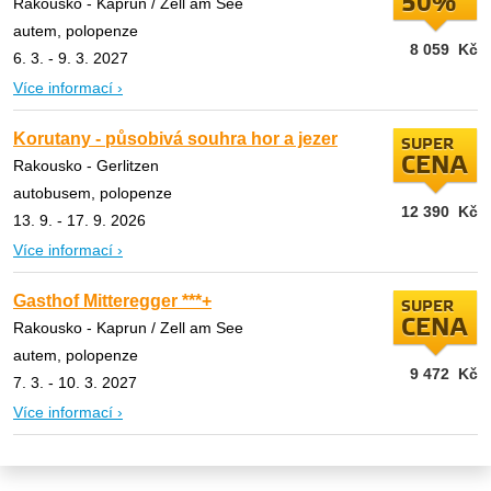
50%
Rakousko - Kaprun / Zell am See
autem, polopenze
8 059
Kč
6. 3. - 9. 3. 2027
Více informací ›
Korutany - působivá souhra hor a jezer
SUPER
CENA
Rakousko - Gerlitzen
autobusem, polopenze
12 390
Kč
13. 9. - 17. 9. 2026
Více informací ›
Gasthof Mitteregger ***+
SUPER
CENA
Rakousko - Kaprun / Zell am See
autem, polopenze
9 472
Kč
7. 3. - 10. 3. 2027
Více informací ›