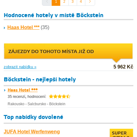
1
2
3
4
Hodnocené hotely v místě Böckstein
Haas Hotel ***
(35)
ZÁJEZDY DO TOHOTO MÍSTA JIŽ OD
5 962 Kč
zobrazit nabídku »
Böckstein - nejlepší hotely
Haas Hotel ***
,
35 recenzí
hodnocení:
Rakousko
-
Salcbursko
-
Böckstein
Top nabídky dovolené
JUFA Hotel Werfenweng
SUPER