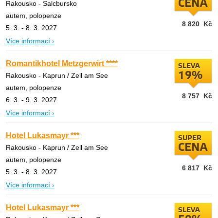
CENA
Rakousko - Salcbursko
autem, polopenze
8 820
Kč
5. 3. - 8. 3. 2027
Více informací ›
Romantikhotel Metzgerwirt ****
SLEVA
19%
Rakousko - Kaprun / Zell am See
autem, polopenze
8 757
Kč
6. 3. - 9. 3. 2027
Více informací ›
Hotel Lukasmayr ***
SUPER
CENA
Rakousko - Kaprun / Zell am See
autem, polopenze
6 817
Kč
5. 3. - 8. 3. 2027
Více informací ›
Hotel Lukasmayr ***
SLEVA