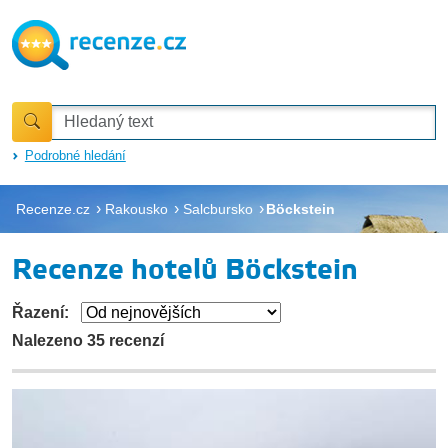
Podrobné hledání
Recenze.cz
Rakousko
Salcbursko
Böckstein
Recenze hotelů Böckstein
Řazení:
Nalezeno 35 recenzí