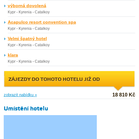
výborná dovolená
Kypr
-
Kyrenia
-
Catalkoy
Acapulco resort convention spa
Kypr
-
Kyrenia
-
Catalkoy
Velmi špatný hotel
Kypr
-
Kyrenia
-
Catalkoy
klara
Kypr
-
Kyrenia
-
Catalkoy
ZÁJEZDY DO TOHOTO HOTELU JIŽ OD
18 810 Kč
zobrazit nabídku »
Umístění hotelu