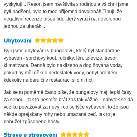
vyskytují... Resort jsem navštívila s rodinou a všichni jsme
byli nadšeni, byla to moc příjemná dovolená!! Tipuji, že
negativní recenze píšou lidi, který vyrazí na dovolenou
jednou za uherák...
Ubytování
Byli jsme ubytováni v bungalovu, který byl standardně
vybaven - sprchový kout, ručníky, fén, televize, tresor,
klimatizace. Denně bylo naklizeno a doplňována voda,
pokud by měl někdo nedostatek vody, nebyl problém
kdekoliv na baru či v restauraci si o ní říct.
Jak se tu poměrně často píše, že bungalovy mají lepší časy
za sebou - tak to nesmíte brát zas tak vážně... nábytek se dá
vcelku považovat za nový i co se týče vybavení, to že jsou
někde oprejskaný rohy nebo umazaná zeď, tak to je
bohužel způsobeno hosty...
Strava a stravování