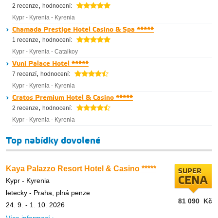
,
2 recenze
hodnocení:
Kypr
-
Kyrenia
-
Kyrenia
Chamada Prestige Hotel Casino & Spa *****
,
1 recenze
hodnocení:
Kypr
-
Kyrenia
-
Catalkoy
Vuni Palace Hotel *****
,
7 recenzí
hodnocení:
Kypr
-
Kyrenia
-
Kyrenia
Cratos Premium Hotel & Casino *****
,
2 recenze
hodnocení:
Kypr
-
Kyrenia
-
Kyrenia
Top nabídky dovolené
Kaya Palazzo Resort Hotel & Casino *****
SUPER
CENA
Kypr - Kyrenia
letecky - Praha, plná penze
81 090
Kč
24. 9. - 1. 10. 2026