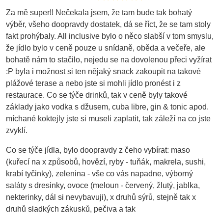
Za mě super!! Nečekala jsem, že tam bude tak bohatý
výběr, všeho doopravdy dostatek, dá se říct, že se tam stoly
fakt prohýbaly. All inclusive bylo o něco slabší v tom smyslu,
že jídlo bylo v ceně pouze u snídaně, oběda a večeře, ale
bohatě nám to stačilo, nejedu se na dovolenou přeci vyžírat
:P byla i možnost si ten nějaký snack zakoupit na takové
plážové terase a nebo jste si mohli jídlo pronést i z
restaurace. Co se týče drinků, tak v ceně byly takové
základy jako vodka s džusem, cuba libre, gin & tonic apod.
míchané koktejly jste si museli zaplatit, tak záleží na co jste
zvyklí.
Co se týče jídla, bylo doopravdy z čeho vybírat: maso
(kuřecí na x způsobů, hovězí, ryby - tuňák, makrela, sushi,
krabí tyčinky), zelenina - vše co vás napadne, výborný
saláty s dresinky, ovoce (meloun - červený, žlutý, jablka,
nekterinky, dál si nevybavuji), x druhů sýrů, stejně tak x
druhů sladkých zákusků, pečiva a tak