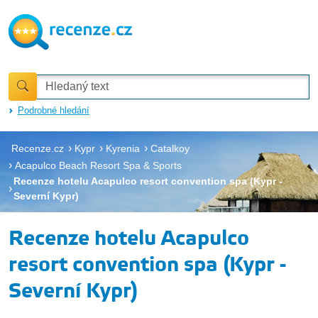
Podrobné hledání
Recenze.cz
Kypr
Kyrenia
Catalkoy
Acapulco Beach Resort Spa & Sports
Recenze hotelu Acapulco resort convention spa (Kypr -
Severní Kypr)
Recenze hotelu Acapulco
resort convention spa (Kypr -
Severní Kypr)