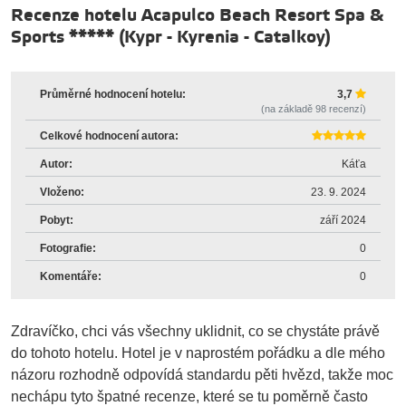
Recenze hotelu Acapulco Beach Resort Spa &
Sports *****
(
Kypr
-
Kyrenia
-
Catalkoy
)
Průměrné hodnocení hotelu:
3,7
(na základě
98
recenzí)
Celkové hodnocení autora:
Autor:
Káťa
Vloženo:
23. 9. 2024
Pobyt:
září 2024
Fotografie:
0
Komentáře:
0
Zdravíčko, chci vás všechny uklidnit, co se chystáte právě
do tohoto hotelu. Hotel je v naprostém pořádku a dle mého
názoru rozhodně odpovídá standardu pěti hvězd, takže moc
nechápu tyto špatné recenze, které se tu poměrně často