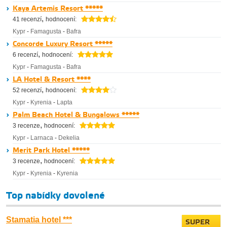
Kaya Artemis Resort *****
,
41 recenzí
hodnocení:
Kypr
-
Famagusta
-
Bafra
Concorde Luxury Resort *****
,
6 recenzí
hodnocení:
Kypr
-
Famagusta
-
Bafra
LA Hotel & Resort ****
,
52 recenzí
hodnocení:
Kypr
-
Kyrenia
-
Lapta
Palm Beach Hotel & Bungalows *****
,
3 recenze
hodnocení:
Kypr
-
Larnaca
-
Dekelia
Merit Park Hotel *****
,
3 recenze
hodnocení:
Kypr
-
Kyrenia
-
Kyrenia
Top nabídky dovolené
Stamatia hotel ***
SUPER