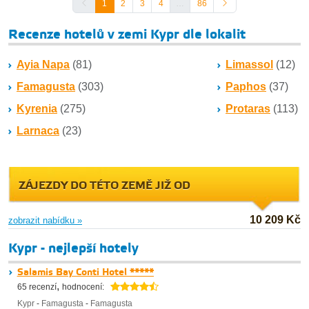
1
2
3
4
…
86
Recenze hotelů v zemi Kypr dle lokalit
Ayia Napa
(81)
Limassol
(12)
Famagusta
(303)
Paphos
(37)
Kyrenia
(275)
Protaras
(113)
Larnaca
(23)
ZÁJEZDY DO TÉTO ZEMĚ JIŽ OD
10 209 Kč
zobrazit nabídku »
Kypr - nejlepší hotely
Salamis Bay Conti Hotel *****
,
65 recenzí
hodnocení:
Kypr
-
Famagusta
-
Famagusta