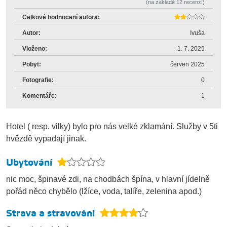
(na základě
12
recenzí)
Celkové hodnocení autora:
Autor:
Ivuša
Vloženo:
1. 7. 2025
Pobyt:
červen 2025
Fotografie:
0
Komentáře:
1
Hotel ( resp. vilky) bylo pro nás velké zklamání. Služby v 5ti
hvězdě vypadají jinak.
Ubytování
nic moc, špinavé zdi, na chodbách špína, v hlavní jídelně
pořád něco chybělo (lžíce, voda, talíře, zelenina apod.)
Strava a stravování