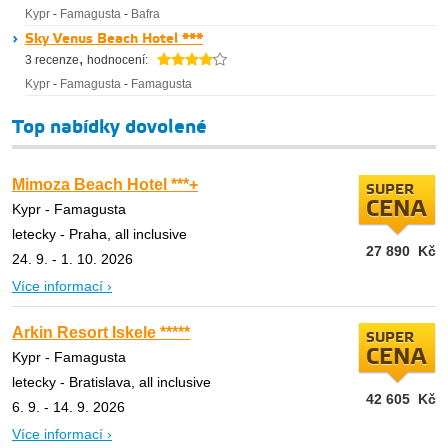
Kypr
-
Famagusta
-
Bafra
Sky Venus Beach Hotel ***
,
3 recenze
hodnocení:
Kypr
-
Famagusta
-
Famagusta
Top nabídky dovolené
Mimoza Beach Hotel ***+
SUPER
CENA
Kypr - Famagusta
letecky - Praha, all inclusive
27 890
Kč
24. 9. - 1. 10. 2026
Více informací ›
Arkin Resort Iskele *****
SUPER
CENA
Kypr - Famagusta
letecky - Bratislava, all inclusive
42 605
Kč
6. 9. - 14. 9. 2026
Více informací ›