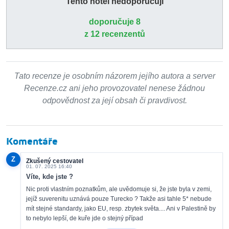
Tento hotel nedoporučuji
doporučuje 8
z 12 recenzentů
Tato recenze je osobním názorem jejího autora a server
Recenze.cz ani jeho provozovatel nenese žádnou
odpovědnost za její obsah či pravdivost.
Komentáře
Z
Zkušený cestovatel
01. 07. 2025 16:40
Víte, kde jste ?
Nic proti vlastním poznatkům, ale uvědomuje si, že jste byla v zemi,
jejíž suverenitu uznává pouze Turecko ? Takže asi tahle 5* nebude
mít stejné standardy, jako EU, resp. zbytek světa.... Ani v Palestině by
to nebylo lepší, de kuře jde o stejný případ