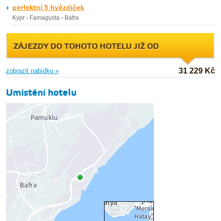
perfektní 5 hvězdiček
Kypr
-
Famagusta
-
Bafra
ZÁJEZDY DO TOHOTO HOTELU JIŽ OD
31 229 Kč
zobrazit nabídku »
Umístění hotelu