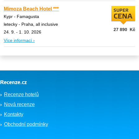
Mimoza Beach Hotel ***
SUPER
CENA
Kypr - Famagusta
letecky - Praha, all inclusive
27 890
Kč
24. 9. - 1. 10. 2026
Více informací ›
Recenze.cz
Recenze hotelů
Nová recenze
Kontakty
Obchodní podmínky