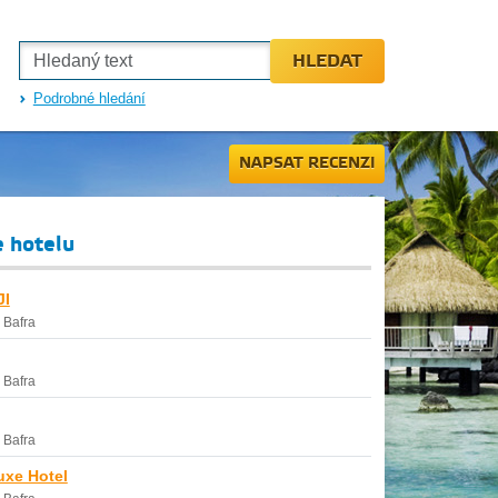
HLEDAT
Podrobné hledání
NAPSAT RECENZI
e hotelu
I
-
Bafra
-
Bafra
-
Bafra
uxe Hotel