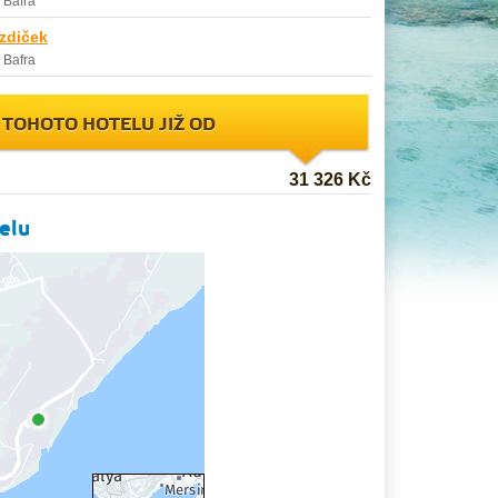
-
Bafra
ězdiček
-
Bafra
 TOHOTO HOTELU JIŽ OD
31 326 Kč
elu