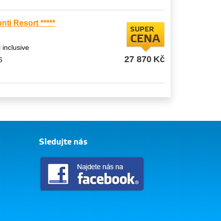
ti Resort *****
SUPER
CENA
l inclusive
27 870
Kč
6
Sledujte nás