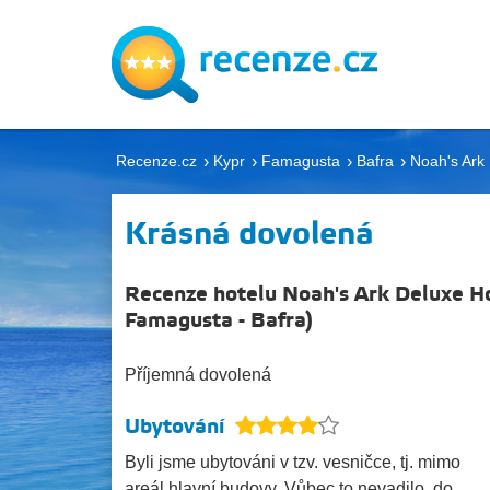
Recenze.cz
Kypr
Famagusta
Bafra
Noah's Ark
Krásná dovolená
Recenze hotelu Noah's Ark Deluxe H
Famagusta
-
Bafra
)
Příjemná dovolená
Ubytování
Byli jsme ubytováni v tzv. vesničce, tj. mimo
areál hlavní budovy. Vůbec to nevadilo, do