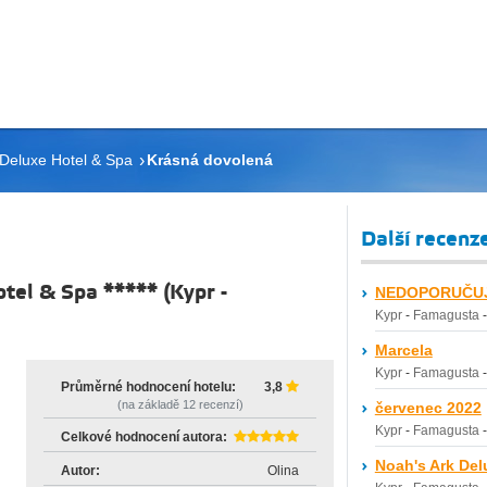
 Deluxe Hotel & Spa
Krásná dovolená
Další recenz
otel & Spa *****
(
Kypr
-
NEDOPORUČUJ
Kypr
-
Famagusta
Marcela
Kypr
-
Famagusta
Průměrné hodnocení hotelu:
3,8
(na základě
12
recenzí)
červenec 2022
Kypr
-
Famagusta
Celkové hodnocení autora:
Noah's Ark Del
Autor:
Olina