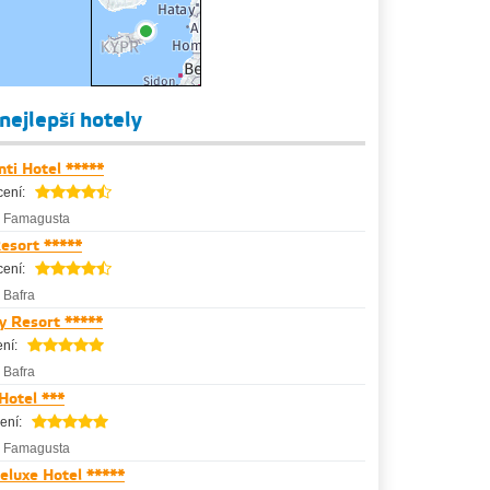
nejlepší hotely
ti Hotel *****
ení:
-
Famagusta
esort *****
ení:
-
Bafra
y Resort *****
ní:
-
Bafra
otel ***
ení:
-
Famagusta
eluxe Hotel *****