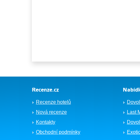
Recenze.cz
Nabídk
Recenze hotelů
Dovol
Nová recenze
Last 
Kontakty
Dovol
Obchodní podmínky
Exoti