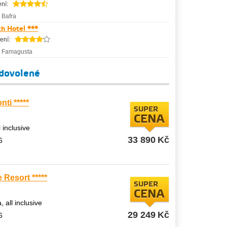
ní:
-
Bafra
h Hotel ***
ení:
-
Famagusta
 dovolené
ti *****
SUPER
CENA
l inclusive
33 890
Kč
6
 Resort *****
SUPER
CENA
, all inclusive
29 249
Kč
6