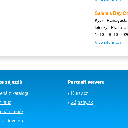
Více informací ›
Salamis Bay Con
Kypr - Famagusta
letecky - Praha, al
1. 10. - 8. 10. 202
Více informací ›
a zájezdů
Partneři serveru
ená z katalogu
Kurzy.cz
Minute
Zájazdy.sk
ená u moře
cká dovolená