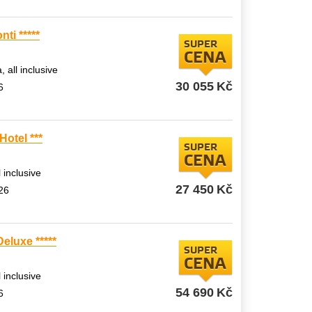
ti *****
SUPER
CENA
, all inclusive
30 055
Kč
6
otel ***
SUPER
CENA
l inclusive
27 450
Kč
026
eluxe *****
SUPER
CENA
l inclusive
54 690
Kč
6