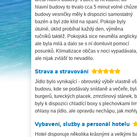
hlavní budovy to trvalo cca 5 minut volné chůze
budovy vesničky měly k dispozici samostatný
bazén a byl zde klid na spaní. Pokoje byly
útulné, úklid probíhal každý den, výměna
ručníků taktéž. Pokojská sice neuměla anglicky
ale byla milá a dalo se s ní domluvit pomocí
posunků. Klimatizace občas v noci vypadávala
ale nijak zvlášť to nevadilo.
Strava a stravování
Jídlo bylo vynikající - obrovský výběr vlastně 
budovu, kde se podávaly snídaně a večeře, by
burgerů, tureckých placek, zmrzlinový stánek, b
byly k dispozici chladící boxy s plechovkami li
ohlasy na jídlo, ale opravdu nechápu, jak mohl
Vybavení, služby a personál hotelu
Hotel disponuje několika krásnými a velkými ba