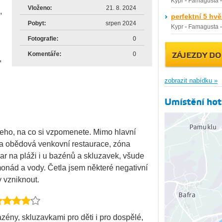
Kypr
-
Famagusta
Vloženo:
21. 8. 2024
,
perfektní 5 hv
Pobyt:
srpen 2024
Kypr
-
Famagusta
Fotografie:
0
Komentáře:
0
ZÁJEZDY DO
,
zobrazit nabídku »
,
Umístění hot
všeho, na co si vzpomenete. Mimo hlavní
la obědová venkovní restaurace, zóna
ar na pláži i u bazénů a skluzavek, všude
monád a vody. Četla jsem některé negativní
y vzniknout.
zény, skluzavkami pro děti i pro dospělé,