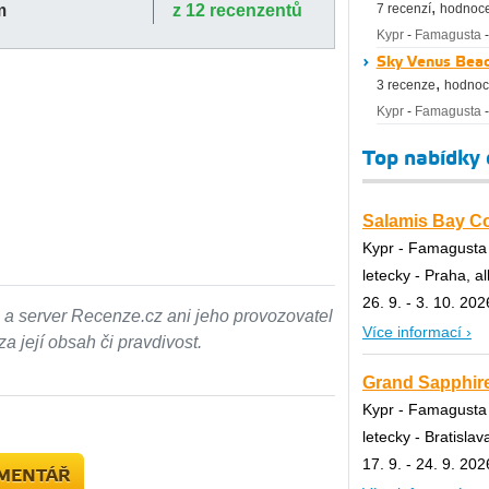
,
m
z 12 recenzentů
7 recenzí
hodnoce
Kypr
-
Famagusta
Sky Venus Beac
,
3 recenze
hodnoc
Kypr
-
Famagusta
Top nabídky
Salamis Bay Con
Kypr - Famagusta
letecky - Praha, al
26. 9. - 3. 10. 202
 a server Recenze.cz ani jeho provozovatel
Více informací ›
 její obsah či pravdivost.
Grand Sapphire
Kypr - Famagusta
letecky - Bratislava
17. 9. - 24. 9. 202
OMENTÁŘ