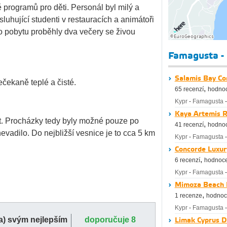
programů pro děti. Personál byl milý a
luhující studenti v restauracích a animátoři
o pobytu proběhly dva večery se živou
Famagusta - 
Salamis Bay Con
čekaně teplé a čisté.
,
65 recenzí
hodnoc
Kypr
-
Famagusta
Kaya Artemis R
. Procházky tedy byly možné pouze po
,
41 recenzí
hodnoc
nevadilo. Do nejbližší vesnice je to cca 5 km
Kypr
-
Famagusta
Concorde Luxur
,
6 recenzí
hodnoce
Kypr
-
Famagusta
Mimoza Beach H
,
1 recenze
hodnoc
Kypr
-
Famagusta
(a) svým nejlepším
doporučuje 8
Limak Cyprus D