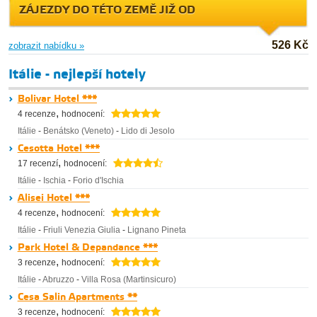
ZÁJEZDY DO TÉTO ZEMĚ JIŽ OD
526 Kč
zobrazit nabídku »
Itálie - nejlepší hotely
Bolivar Hotel ***
,
4 recenze
hodnocení:
Itálie
-
Benátsko (Veneto)
-
Lido di Jesolo
Cesotta Hotel ***
,
17 recenzí
hodnocení:
Itálie
-
Ischia
-
Forio d'Ischia
Alisei Hotel ***
,
4 recenze
hodnocení:
Itálie
-
Friuli Venezia Giulia
-
Lignano Pineta
Park Hotel & Depandance ***
,
3 recenze
hodnocení:
Itálie
-
Abruzzo
-
Villa Rosa (Martinsicuro)
Cesa Salin Apartments **
,
3 recenze
hodnocení: