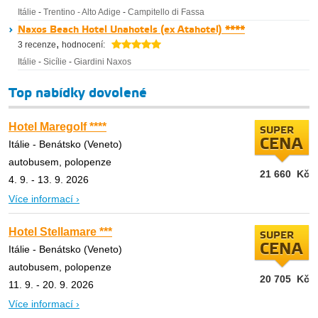
Itálie
-
Trentino - Alto Adige
-
Campitello di Fassa
Naxos Beach Hotel Unahotels (ex Atahotel) ****
,
3 recenze
hodnocení:
Itálie
-
Sicílie
-
Giardini Naxos
Top nabídky dovolené
Hotel Maregolf ****
SUPER
CENA
Itálie - Benátsko (Veneto)
autobusem, polopenze
21 660
Kč
4. 9. - 13. 9. 2026
Více informací ›
Hotel Stellamare ***
SUPER
CENA
Itálie - Benátsko (Veneto)
autobusem, polopenze
20 705
Kč
11. 9. - 20. 9. 2026
Více informací ›