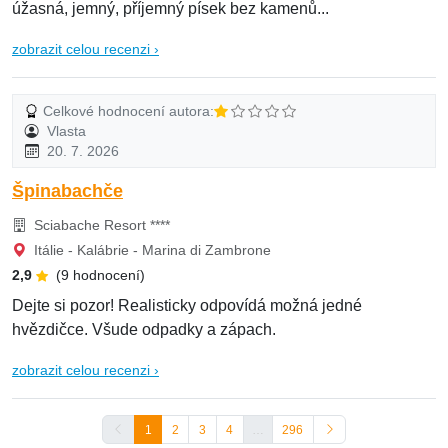
úžasná, jemný, příjemný písek bez kamenů...
zobrazit celou recenzi ›
Celkové hodnocení autora:
Vlasta
20. 7. 2026
Špinabachče
Sciabache Resort ****
Itálie - Kalábrie - Marina di Zambrone
2,9
(9 hodnocení)
Dejte si pozor! Realisticky odpovídá možná jedné
hvězdičce. Všude odpadky a zápach.
zobrazit celou recenzi ›
1
2
3
4
…
296