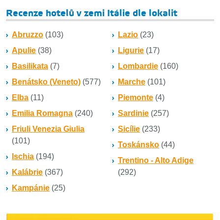
Recenze hotelů v zemi Itálie dle lokalit
Abruzzo
(103)
Lazio
(23)
Apulie
(38)
Ligurie
(17)
Basilikata
(7)
Lombardie
(160)
Benátsko (Veneto)
(577)
Marche
(101)
Elba
(11)
Piemonte
(4)
Emilia Romagna
(240)
Sardinie
(257)
Friuli Venezia Giulia
Sicílie
(233)
(101)
Toskánsko
(44)
Ischia
(194)
Trentino - Alto Adige
Kalábrie
(367)
(292)
Kampánie
(25)