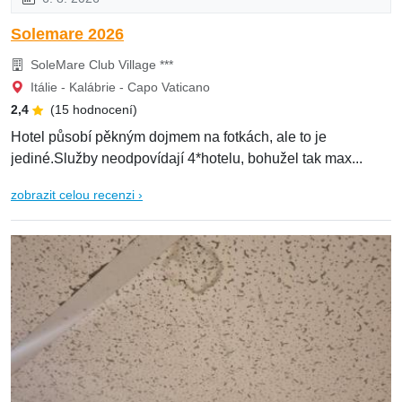
Solemare 2026
SoleMare Club Village ***
Itálie - Kalábrie - Capo Vaticano
2,4
(15 hodnocení)
Hotel působí pěkným dojmem na fotkách, ale to je
jediné.Služby neodpovídají 4*hotelu, bohužel tak max...
zobrazit celou recenzi ›