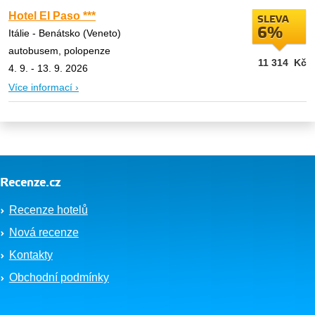
Hotel El Paso ***
SLEVA
6%
Itálie - Benátsko (Veneto)
autobusem, polopenze
11 314
Kč
4. 9. - 13. 9. 2026
Více informací ›
Recenze.cz
Recenze hotelů
Nová recenze
Kontakty
Obchodní podmínky