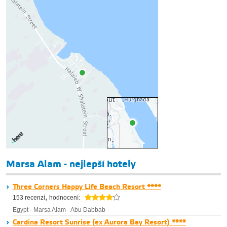
Marsa Alam - nejlepší hotely
Three Corners Happy Life Beach Resort ****
,
153 recenzí
hodnocení:
Egypt
-
Marsa Alam
-
Abu Dabbab
Cardina Resort Sunrise (ex Aurora Bay Resort) ****