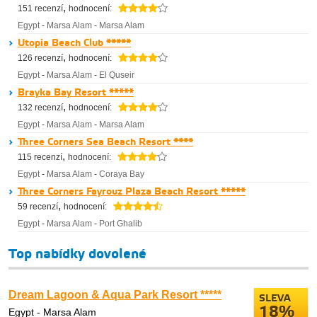
,
151 recenzí
hodnocení:
Egypt
-
Marsa Alam
-
Marsa Alam
Utopia Beach Club *****
,
126 recenzí
hodnocení:
Egypt
-
Marsa Alam
-
El Quseir
Brayka Bay Resort *****
,
132 recenzí
hodnocení:
Egypt
-
Marsa Alam
-
Marsa Alam
Three Corners Sea Beach Resort ****
,
115 recenzí
hodnocení:
Egypt
-
Marsa Alam
-
Coraya Bay
Three Corners Fayrouz Plaza Beach Resort *****
,
59 recenzí
hodnocení:
Egypt
-
Marsa Alam
-
Port Ghalib
Top nabídky dovolené
Dream Lagoon & Aqua Park Resort *****
SLEVA
18%
Egypt - Marsa Alam