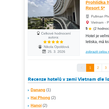
Prohlídka 
Resort 5*
Pullman Ph
Vietnam - P
5
(2 hodnoc
Celkové hodnocení
Hotel je veľ
autora:
letiska, má k
Nikola Opoldová
pôsobí...
25. 3. 2026
zobrazit celou 
1
2
3
Recenze hotelů v zemi Vietnam dle lo
Danang
(1)
Hai Phong
(2)
Hanoi
(2)