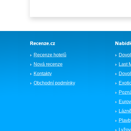
Recenze.cz
Nabídk
Recenze hotelů
Dovol
Nová recenze
Last 
Kontakty
Dovol
Obchodní podmínky
Exoti
Pozná
Eurov
Lázně
Plavb
Lyžov