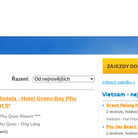
ZÁJEZDY DO
Řazení:
zobrazit nabídku »
Vietnam - nej
 hotela - Hotel Green Bay Phu
t 5*
Grand Halong H
,
2 recenze
hodnoc
Phu Quoc Resort ****
Vietnam
-
Hai Pho
Phu Quoc - Ong Lang
Phu Hai Beach 
ení)
,
2 recenze
hodnoc