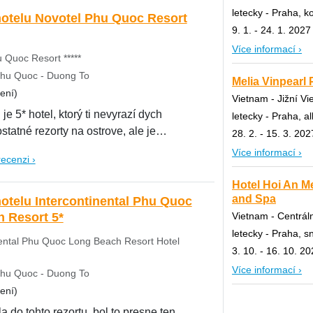
letecky - Praha, 
hotelu Novotel Phu Quoc Resort
9. 1. - 24. 1. 2027
Více informací ›
 Quoc Resort *****
hu Quoc - Duong To
Melia Vinpearl 
ení)
Vietnam - Jižní V
je 5* hotel, ktorý ti nevyrazí dych
letecky - Praha, al
statné rezorty na ostrove, ale je
28. 2. - 15. 3. 202
Více informací ›
recenzi ›
Hotel Hoi An M
and Spa
hotelu Intercontinental Phu Quoc
Vietnam - Centrál
 Resort 5*
letecky - Praha, s
ental Phu Quoc Long Beach Resort Hotel
3. 10. - 16. 10. 2
Více informací ›
hu Quoc - Duong To
ení)
a do tohto rezortu, bol to presne ten