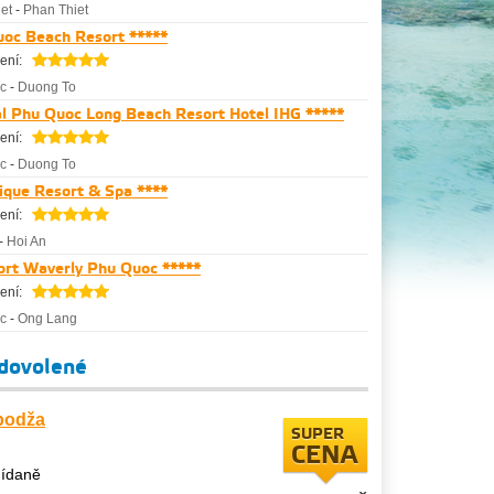
et
-
Phan Thiet
oc Beach Resort *****
ení:
c
-
Duong To
al Phu Quoc Long Beach Resort Hotel IHG *****
ení:
c
-
Duong To
ique Resort & Spa ****
ení:
-
Hoi An
rt Waverly Phu Quoc *****
ení:
c
-
Ong Lang
 dovolené
bodža
SUPER
CENA
nídaně