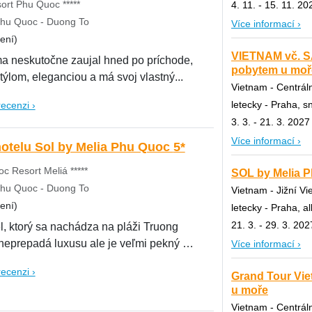
ort Phu Quoc *****
4. 11. - 15. 11. 20
hu Quoc - Duong To
Více informací ›
ení)
VIETNAM vč. S
ma neskutočne zaujal hned po príchode,
pobytem u moře
štýlom, eleganciou a má svoj vlastný...
Vietnam - Centrál
letecky - Praha, s
recenzi ›
3. 3. - 21. 3. 2027
Více informací ›
Prohlídka hotelu Sol by Melia Phu Quoc 5*
c Resort Meliá *****
SOL by Melia P
hu Quoc - Duong To
Vietnam - Jižní V
ení)
letecky - Praha, al
21. 3. - 29. 3. 202
, ktorý sa nachádza na pláži Truong
neprepadá luxusu ale je veľmi pekný a
Více informací ›
recenzi ›
Grand Tour Vi
u moře
Vietnam - Centrál