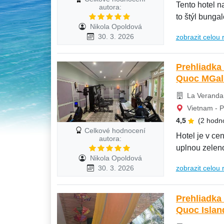
Tento hotel n
autora:
to štýl bungal
Nikola Opoldová
30. 3. 2026
zobrazit celou 
Prehliadka
Quoc MGall
La Veranda 
Vietnam - 
4,5
(2 hodn
Celkové hodnocení
Hotel je v cen
autora:
uplnou zelen
Nikola Opoldová
30. 3. 2026
zobrazit celou 
Prehliadka 