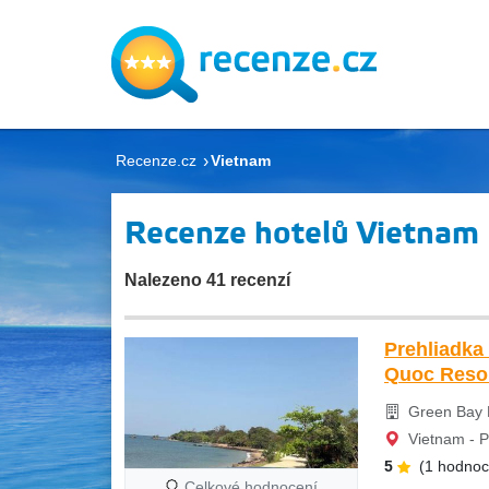
Recenze.cz
Vietnam
Recenze hotelů Vietnam
Nalezeno 41 recenzí
Prehliadka
Quoc Resor
Green Bay 
Vietnam - 
5
(1 hodnoc
Celkové hodnocení