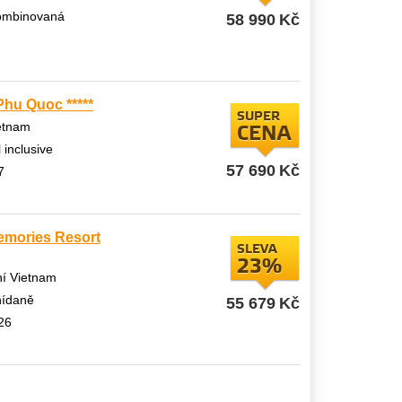
kombinovaná
58 990
Kč
Phu Quoc *****
SUPER
ietnam
CENA
l inclusive
57 690
Kč
7
emories Resort
SLEVA
23%
ní Vietnam
nídaně
55 679
Kč
026