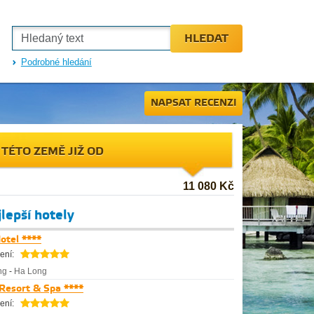
HLEDAT
Podrobné hledání
NAPSAT RECENZI
 TÉTO ZEMĚ JIŽ OD
11 080 Kč
lepší hotely
otel ****
ení:
ng
-
Ha Long
Resort & Spa ****
ení: