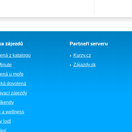
a zájezdů
Partneři serveru
ená z katalogu
Kurzy.cz
Minute
Zájazdy.sk
ená u moře
cká dovolená
vací zájezdy
íkendy
 a wellness
y lodí
ání