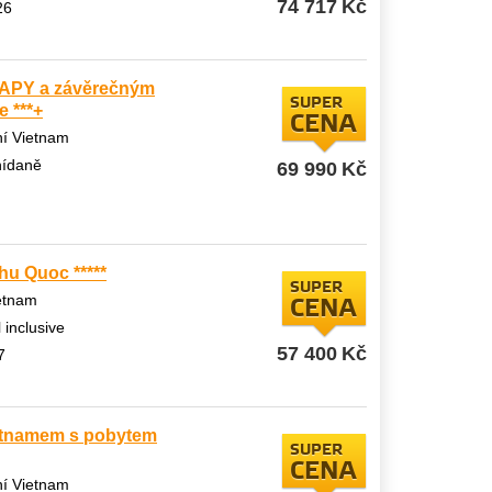
74 717
Kč
26
APY a závěrečným
SUPER
 ***+
CENA
ní Vietnam
nídaně
69 990
Kč
hu Quoc *****
SUPER
ietnam
CENA
l inclusive
57 400
Kč
7
etnamem s pobytem
SUPER
CENA
ní Vietnam