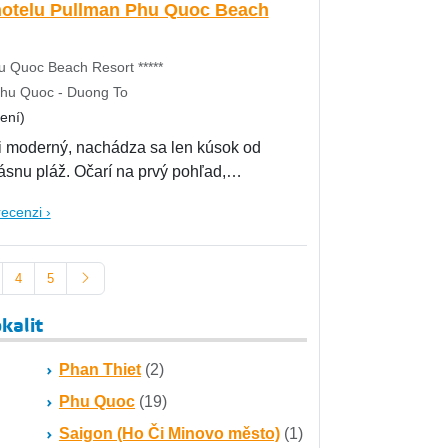
hotelu Pullman Phu Quoc Beach
u Quoc Beach Resort *****
hu Quoc - Duong To
ení)
mi moderný, nachádza sa len kúsok od
rásnu pláž. Očarí na prvý pohľad,
recenzi ›
4
5
kalit
Phan Thiet
(2)
Phu Quoc
(19)
Saigon (Ho Či Minovo město)
(1)