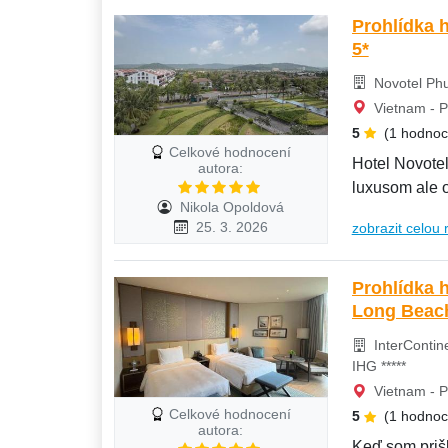
Prohlídka 
5*
Novotel Phu
Vietnam - P
5
(1 hodnoc
Celkové hodnocení
Hotel Novotel 
autora:
luxusom ale o
Nikola Opoldová
komfortný,...
25. 3. 2026
zobrazit celou 
Prohlídka 
Long Beach
InterContin
IHG *****
Vietnam - P
Celkové hodnocení
5
(1 hodnoc
autora:
Keď som prišl