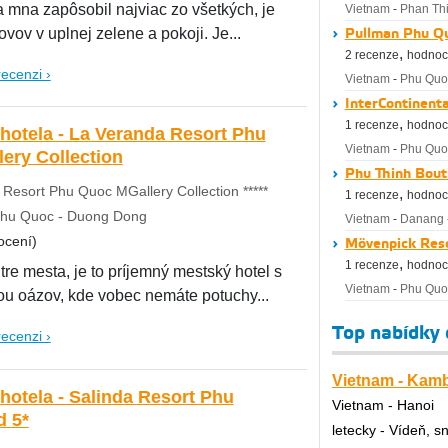
a mna zapôsobil najviac zo všetkých, je
Vietnam
-
Phan Thi
ovov v uplnej zelene a pokoji. Je...
Pullman Phu Qu
,
2 recenze
hodnoc
recenzi ›
Vietnam
-
Phu Quo
InterContinent
,
1 recenze
hodnoc
 hotela - La Veranda Resort Phu
Vietnam
-
Phu Quo
ery Collection
Phu Thinh Bout
Resort Phu Quoc MGallery Collection *****
,
1 recenze
hodnoc
Phu Quoc - Duong Dong
Vietnam
-
Danang
ocení)
Mövenpick Reso
,
1 recenze
hodnoc
tre mesta, je to príjemný mestský hotel s
Vietnam
-
Phu Quo
ou oázov, kde vobec nemáte potuchy...
Top nabídky
recenzi ›
Vietnam - Kam
hotela - Salinda Resort Phu
Vietnam - Hanoi
Quoc Island 5*
letecky - Vídeň, s