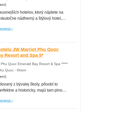
ení)
xusnejších hotelov, ktorý nájdete na
skutočne nádherný a štýlový hotel,
recenzi ›
hotelu JW Marriot Phu Quoc
y Resort and Spa 5*
 Phu Quoc Emerald Bay Resort & Spa *****
Phu Quoc - Khem
ení)
dovaný z bývalej školy, pôsobí to
rfektne a historicky, majú tam plno
recenzi ›