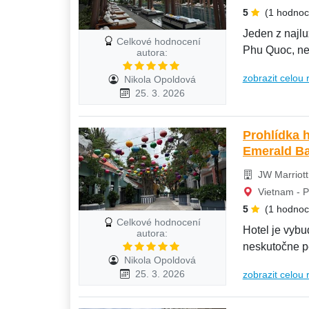
5
(1 hodnoc
Jeden z najlu
Celkové hodnocení
Phu Quoc, ne
autora:
plný...
zobrazit celou 
Nikola Opoldová
25. 3. 2026
Prohlídka 
Emerald Ba
JW Marriott
Vietnam - 
5
(1 hodnoc
Celkové hodnocení
Hotel je vybu
autora:
neskutočne pe
Nikola Opoldová
odkazov...
25. 3. 2026
zobrazit celou 