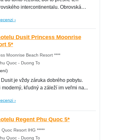
rovského intercontinentalu. Obrovská
recenzi ›
hotelu Dusit Princess Moonrise
rt 5*
ess Moonrise Beach Resort ****
hu Quoc - Duong To
ení)
 Dusit je vždy záruka dobrého pobytu.
i moderný, kľudný a záleží im veľmi na...
recenzi ›
hotelu Regent Phu Quoc 5*
 Quoc Resort IHG *****
hu Quoc - Duong To