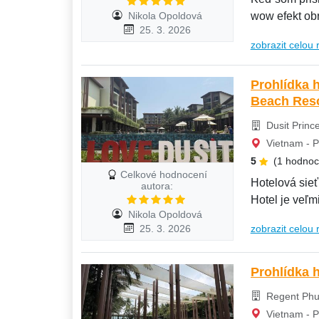
Nikola Opoldová
wow efekt ob
25. 3. 2026
recepcia,...
zobrazit celou 
Prohlídka 
Beach Reso
Dusit Princ
Vietnam - P
5
(1 hodnoc
Celkové hodnocení
Hotelová sieť
autora:
Hotel je veľm
Nikola Opoldová
25. 3. 2026
zobrazit celou 
Prohlídka 
Regent Phu
Vietnam - P