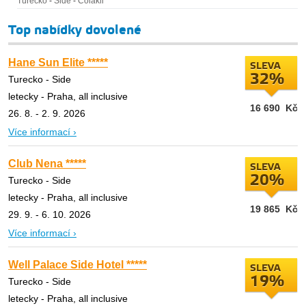
Turecko
-
Side
-
Colakli
Top nabídky dovolené
Hane Sun Elite *****
SLEVA
32%
Turecko - Side
letecky - Praha, all inclusive
16 690
Kč
26. 8. - 2. 9. 2026
Více informací ›
Club Nena *****
SLEVA
20%
Turecko - Side
letecky - Praha, all inclusive
19 865
Kč
29. 9. - 6. 10. 2026
Více informací ›
Well Palace Side Hotel *****
SLEVA
19%
Turecko - Side
letecky - Praha, all inclusive