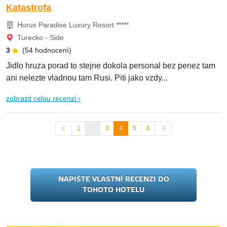
Katastrofa
Horus Paradise Luxury Resort *****
Turecko - Side
3
(54 hodnocení)
Jidlo hruza porad to stejne dokola personal bez penez tam
ani nelezte vladnou tam Rusi. Piti jako vzdy...
zobrazit celou recenzi ›
1
…
3
4
5
6
NAPIŠTE VLASTNÍ RECENZI DO
TOHOTO HOTELU