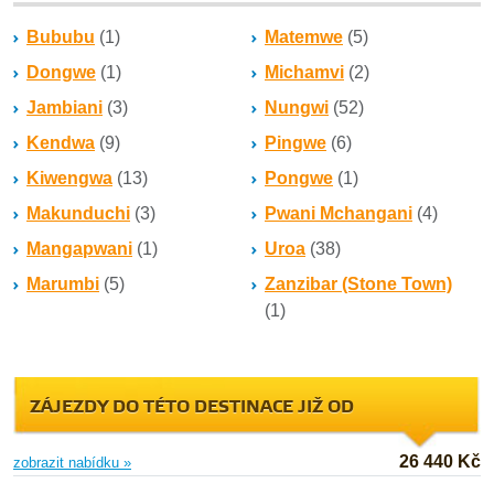
Bububu
(1)
Matemwe
(5)
Dongwe
(1)
Michamvi
(2)
Jambiani
(3)
Nungwi
(52)
Kendwa
(9)
Pingwe
(6)
Kiwengwa
(13)
Pongwe
(1)
Makunduchi
(3)
Pwani Mchangani
(4)
Mangapwani
(1)
Uroa
(38)
Marumbi
(5)
Zanzibar (Stone Town)
(1)
ZÁJEZDY DO TÉTO DESTINACE JIŽ OD
26 440 Kč
zobrazit nabídku »