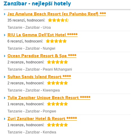
Zanzibar - nejlepší hotely
Jaz Amaluna Beach Resort (ex Palumbo Reef) ***
,
35 recenzí
hodnocení:
Tanzanie
-
Zanzibar
-
Uroa
RIU La Gemma Dell'Est Hotel *****
,
6 recenzí
hodnocení:
Tanzanie
-
Zanzibar
-
Nungwi
Ocean Paradise Resort & Spa ****
,
2 recenze
hodnocení:
Tanzanie
-
Zanzibar
-
Pwani Mchangani
Sultan Sands Island Resort ****
,
2 recenze
hodnocení:
Tanzanie
-
Zanzibar
-
Kiwengwa
Tulia Zanzibar Unique Beach Resort *****
,
1 recenze
hodnocení:
Tanzanie
-
Zanzibar
-
Pongwe
Zuri Zanzibar Hotel & Resort *****
,
1 recenze
hodnocení:
Tanzanie
-
Zanzibar
-
Kendwa