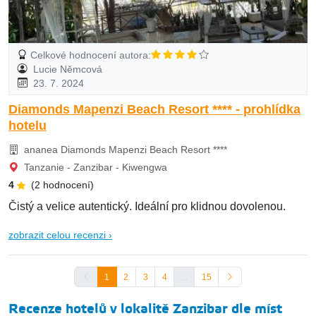
Celkové hodnocení autora:
Lucie Němcová
23. 7. 2024
Diamonds Mapenzi Beach Resort **** - prohlídka
hotelu
ananea Diamonds Mapenzi Beach Resort ****
Tanzanie - Zanzibar - Kiwengwa
4
(2 hodnocení)
Čistý a velice autentický. Ideální pro klidnou dovolenou.
zobrazit celou recenzi ›
1
2
3
4
…
15
Recenze hotelů v lokalitě Zanzibar dle míst