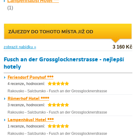
Lampenhäusl Hotel ***
(1)
ZÁJEZDY DO TOHOTO MÍSTA JIŽ OD
3 160 Kč
zobrazit nabídku »
Fusch an der Grossglocknerstrasse - nejlepší
hotely
Feriendorf Ponyhof ***
,
4 recenze
hodnocení:
Rakousko
-
Salcbursko
-
Fusch an der Grossglocknerstrasse
Römerhof Hotel ****
,
3 recenze
hodnocení:
Rakousko
-
Salcbursko
-
Fusch an der Grossglocknerstrasse
Lampenhäusl Hotel ***
,
1 recenze
hodnocení:
Rakousko
-
Salcbursko
-
Fusch an der Grossglocknerstrasse