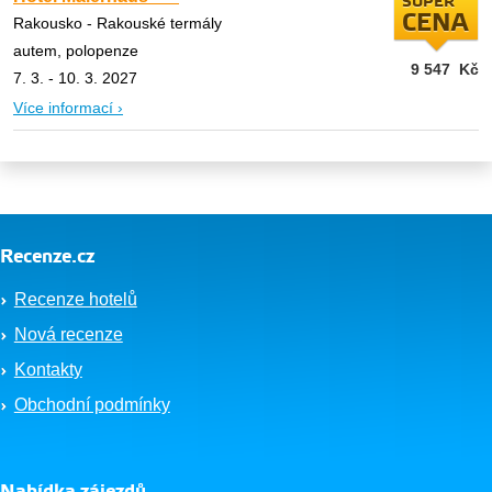
SUPER
CENA
Rakousko - Rakouské termály
autem, polopenze
9 547
Kč
7. 3. - 10. 3. 2027
Více informací ›
Recenze.cz
Recenze hotelů
Nová recenze
Kontakty
Obchodní podmínky