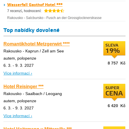
Wasserfall Gasthof Hotel ***
,
7 recenzí
hodnocení:
Rakousko
-
Salcbursko
-
Fusch an der Grossglocknerstrasse
Top nabídky dovolené
Romantikhotel Metzgerwirt ****
SLEVA
19%
Rakousko - Kaprun / Zell am See
autem, polopenze
8 757
Kč
6. 3. - 9. 3. 2027
Více informací ›
Hotel Reisinger ***
SUPER
CENA
Rakousko - Saalbach / Leogang
autem, polopenze
6 420
Kč
6. 3. - 9. 3. 2027
Více informací ›