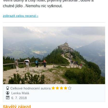
Velmi útulný a čistý hotel, příjemný personál , dobré a
chutné jídlo . Nemohu nic vytknout.
zobrazit celou recenzi ›
Celkové hodnocení autora:
Lenka Malá
6. 7. 2018
Skvělý zájezd