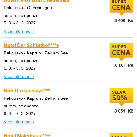
Hotel Heitzmann v Mittersillu ***
SUPER
CENA
Rakousko - Oberpinzgau
autem, polopenze
8 400
Kč
5. 3. - 8. 3. 2027
Více informací ›
Hotel Der Schütthof ***+
SUPER
CENA
Rakousko - Kaprun / Zell am See
autem, polopenze
8 181
Kč
6. 3. - 9. 3. 2027
Více informací ›
Hotel Lukasmayr ***
SLEVA
50%
Rakousko - Kaprun / Zell am See
autem, polopenze
8 059
Kč
6. 3. - 9. 3. 2027
Více informací ›
Hotel Malerhaus ****