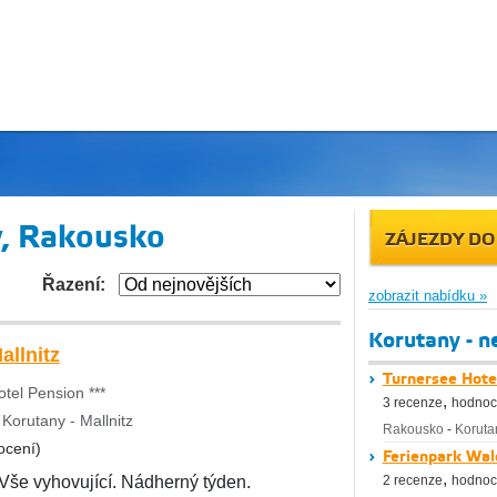
y, Rakousko
ZÁJEZDY DO
Řazení:
zobrazit nabídku »
Korutany - ne
allnitz
Turnersee Hote
tel Pension ***
,
3 recenze
hodnoc
Korutany - Mallnitz
Rakousko
-
Koruta
ocení)
Ferienpark Wal
,
Vše vyhovující. Nádherný týden.
2 recenze
hodnoc