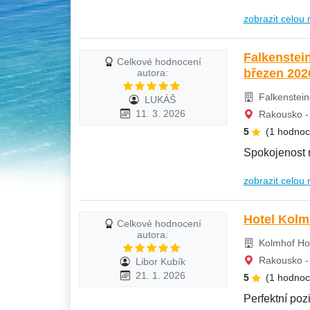
zobrazit celou 
Falkenstein
Celkové hodnocení
březen 202
autora:
Falkensteine
LUKÁŠ
11. 3. 2026
Rakousko - 
5
(1 hodnoc
Spokojenost 
zobrazit celou 
Hotel Kolm
Celkové hodnocení
autora:
Kolmhof Hot
Rakousko - 
Libor Kubík
21. 1. 2026
5
(1 hodnoc
Perfektní pozi