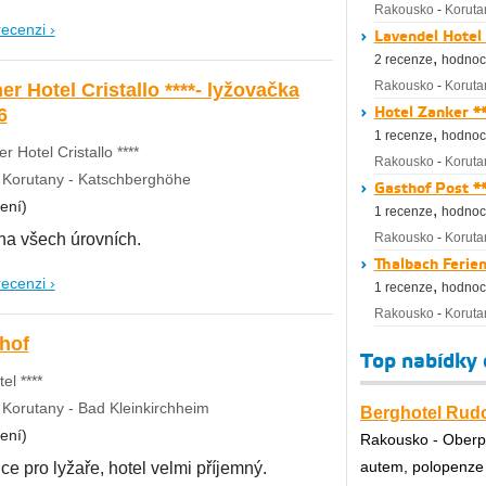
Rakousko
-
Koruta
recenzi ›
Lavendel Hotel
,
2 recenze
hodnoc
Rakousko
-
Koruta
er Hotel Cristallo ****- lyžovačka
Hotel Zanker *
6
,
1 recenze
hodnoc
r Hotel Cristallo ****
Rakousko
-
Koruta
Korutany - Katschberghöhe
Gasthof Post *
ení)
,
1 recenze
hodnoc
na všech úrovních.
Rakousko
-
Koruta
Thalbach Ferie
recenzi ›
,
1 recenze
hodnoc
Rakousko
-
Koruta
hof
Top nabídky
el ****
Korutany - Bad Kleinkirchheim
Berghotel Rudol
ení)
Rakousko - Oberp
autem, polopenze
ce pro lyžaře, hotel velmi příjemný.