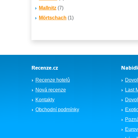
Mallnitz
(7)
Mörtschach
(1)
Recenze.cz
Nabídk
Recenze hotelů
Dovol
Nová recenze
Last 
Kontakty
Dovol
Obchodní podmínky
Exoti
Pozná
Eurov