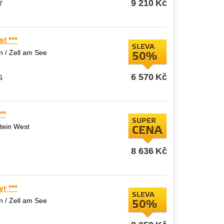
9 210
Kč
7
t ***
SLEVA
 / Zell am See
50%
6 570
Kč
6
**
SUPER
tein West
CENA
8 636
Kč
r ***
SLEVA
 / Zell am See
50%