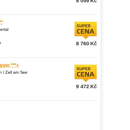
8 059
Kč
**
SUPER
ertal
CENA
8 760
Kč
7
gger ***+
SUPER
 / Zell am See
CENA
9 472
Kč