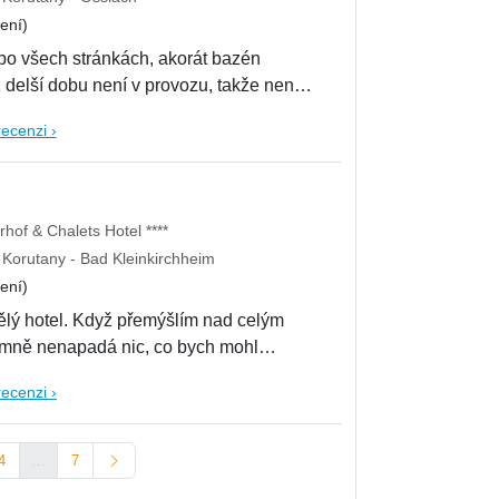
ení)
po všech stránkách, akorát bazén
ž delší dobu není v provozu, takže není
recenzi ›
rhof & Chalets Hotel ****
Korutany - Bad Kleinkirchheim
ení)
ělý hotel. Když přemýšlím nad celým
 mně nenapadá nic, co bych mohl
recenzi ›
4
…
7