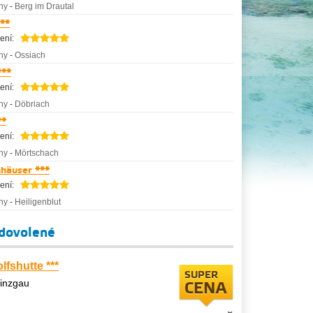
ny
-
Berg im Drautal
 **
ení:
ny
-
Ossiach
***
ení:
ny
-
Döbriach
**
ení:
ny
-
Mörtschach
nhäuser ***
ení:
ny
-
Heiligenblut
 dovolené
fshutte ***
SUPER
inzgau
CENA