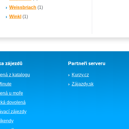
Weissbriach
(1)
Winkl
(1)
a zájezdů
Partneři serveru
ená z katalogu
Kurzy.cz
Minute
Zájazdy.sk
ená u moře
cká dovolená
vací zájezdy
íkendy