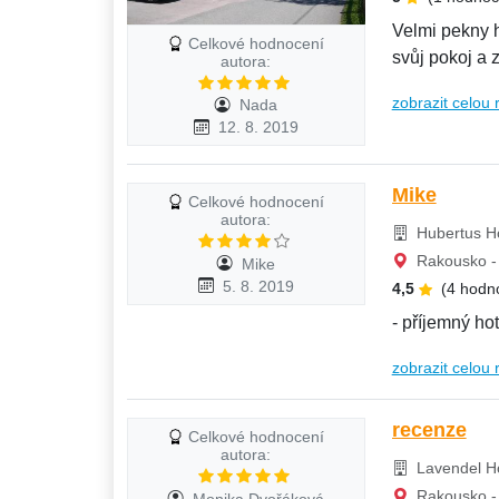
Velmi pekny h
Celkové hodnocení
svůj pokoj a 
autora:
zobrazit celou 
Nada
12. 8. 2019
Mike
Celkové hodnocení
autora:
Hubertus Ho
Rakousko - 
Mike
5. 8. 2019
4,5
(4 hodn
- příjemný h
zobrazit celou 
recenze
Celkové hodnocení
autora:
Lavendel Ho
Rakousko - 
Monika Dvořáková