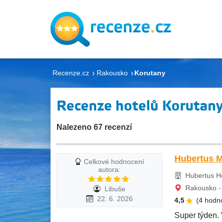
Recenze.cz
Rakousko
Korutany
Recenze hotelů Korutan
Nalezeno 67 recenzí
Hubertus M
Celkové hodnocení
autora:
Hubertus Ho
Rakousko - 
Libuše
22. 6. 2026
4,5
(4 hodn
Super týden. 