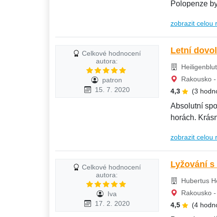
Polopenze by
zobrazit celou 
Letní dovol
Celkové hodnocení
autora:
Heiligenblut
Rakousko - 
patron
15. 7. 2020
4,3
(3 hodn
Absolutní spo
horách. Krásn
zobrazit celou 
Lyžování s
Celkové hodnocení
autora:
Hubertus Ho
Rakousko - 
Iva
17. 2. 2020
4,5
(4 hodn