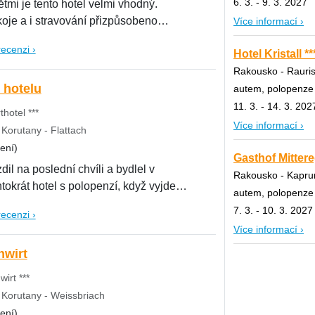
6. 3. - 9. 3. 2027
ětmi je tento hotel velmi vhodný.
í přizpůsobeno
Více informací ›
recenzi ›
Hotel Kristall **
Rakousko - Rauris
 hotelu
autem, polopenze
11. 3. - 14. 3. 202
thotel ***
Více informací ›
Korutany - Flattach
ení)
Gasthof Mittere
il na poslední chvíli a bydlel v
Rakousko - Kaprun
tokrát hotel s polopenzí, když vyjde
autem, polopenze
7. 3. - 10. 3. 2027
recenzi ›
Více informací ›
nwirt
irt ***
Korutany - Weissbriach
ení)