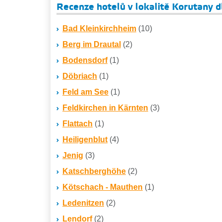
Recenze hotelů v lokalitě Korutany d
Bad Kleinkirchheim
(10)
Berg im Drautal
(2)
Bodensdorf
(1)
Döbriach
(1)
Feld am See
(1)
Feldkirchen in Kärnten
(3)
Flattach
(1)
Heiligenblut
(4)
Jenig
(3)
Katschberghöhe
(2)
Kötschach - Mauthen
(1)
Ledenitzen
(2)
Lendorf
(2)