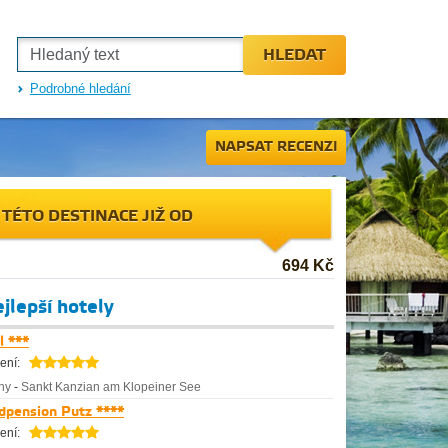
HLEDAT
Podrobné hledání
NAPSAT RECENZI
 TÉTO DESTINACE JIŽ OD
694 Kč
jlepší hotely
l ***
ení:
ny
-
Sankt Kanzian am Klopeiner See
dpension Putz ****
ení: