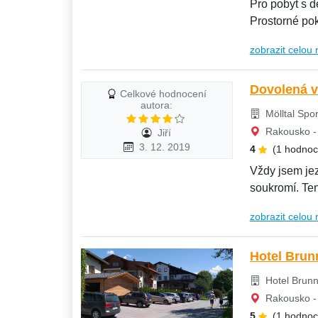
Pro pobyt s d
Prostorné pokoje a i stravován
dětským...
zobrazit celou 
Dovolená v
Celkové hodnocení
autora:
Mölltal Spor
Rakousko - 
Jiří
3. 12. 2019
4
(1 hodnoc
Vždy jsem jezd
soukromí. Ten
počasí,...
zobrazit celou 
Hotel Brun
Hotel Brunnw
Rakousko - 
5
(1 hodnoc