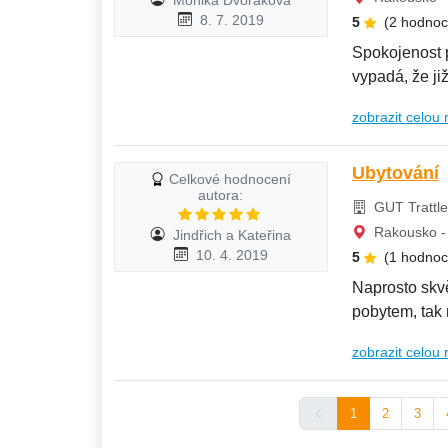
8. 7. 2019
5
(2 hodnoc
Spokojenost 
vypadá, že ji
možné...
zobrazit celou 
Ubytování
Celkové hodnocení
autora:
GUT Trattle
Rakousko - 
Jindřich a Kateřina
10. 4. 2019
5
(1 hodnoc
Naprosto skv
pobytem, tak
vytknout....
zobrazit celou 
1
2
3