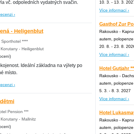
10. 3. - 13. 3. 202
la vč. odpoledních vydatných svačin.
Více informací ›
recenzi ›
Gasthof Zur Pos
ená - Heligenblut
Rakousko - Kaprun
autem, polopenze
 Sporthotel ****
20. 8. - 23. 8. 202
Korutany - Heiligenblut
Více informací ›
ocení)
kojenost. Ideální základna na výlety po
Hotel Gutjahr **
é místo.
Rakousko - Dachs
autem, polopenze
recenzi ›
5. 3. - 8. 3. 2027
Více informací ›
 dětmi
tel Pension ***
Hotel Lukasmay
Korutany - Mallnitz
Rakousko - Kaprun
ocení)
autem, polopenze