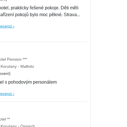
otel, prakticky řešené pokoje. Děti měli
zařízení pokojů bylo moc pěkné. Strava...
recenzi ›
tel Pension ***
Korutany - Mallnitz
ocení)
otel s pohodovým personálem
recenzi ›
tel **
Korutany - Ossiach