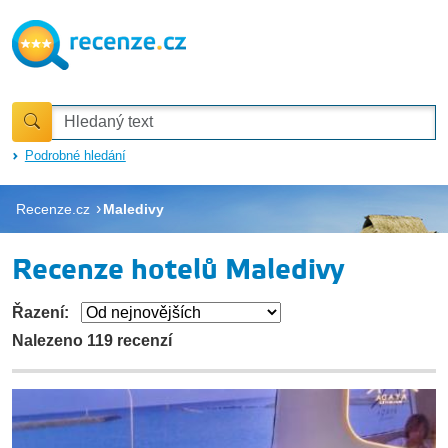
Podrobné hledání
Recenze.cz
Maledivy
Recenze hotelů Maledivy
Řazení:
Nalezeno 119 recenzí