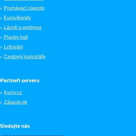
Poznávací zájezdy
Eurovíkendy
Lázně a wellness
Plavby lodí
Lyžování
Cestovní kanceláře
Partneři serveru
Kurzy.cz
Zájazdy.sk
Sledujte nás