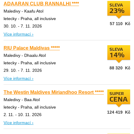
ADAARAN CLUB RANNALHI ****
SLEVA
23%
Maledivy - Kaafu Atol
letecky - Praha, all inclusive
57 110
Kč
30. 10. - 7. 11. 2026
Více informací ›
RIU Palace Maldivas *****
SLEVA
14%
Maledivy - Dhaalu Atol
letecky - Praha, all inclusive
88 320
Kč
29. 10. - 7. 11. 2026
Více informací ›
The Westin Maldives Miriandhoo Resort *****
SUPER
CENA
Maledivy - Baa Atol
letecky - Praha, all inclusive
124 419
Kč
2. 11. - 10. 11. 2026
Více informací ›