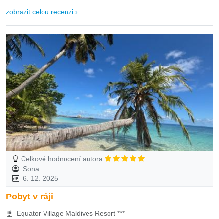
zobrazit celou recenzi ›
Celkové hodnocení autora:
Sona
6. 12. 2025
Pobyt v ráji
Equator Village Maldives Resort ***