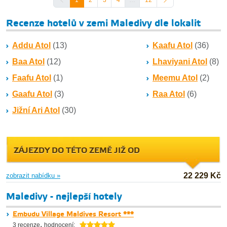
1
2
3
4
…
12
Recenze hotelů v zemi Maledivy dle lokalit
Addu Atol
(13)
Kaafu Atol
(36)
Baa Atol
(12)
Lhaviyani Atol
(8)
Faafu Atol
(1)
Meemu Atol
(2)
Gaafu Atol
(3)
Raa Atol
(6)
Jižní Ari Atol
(30)
ZÁJEZDY DO TÉTO ZEMĚ JIŽ OD
22 229 Kč
zobrazit nabídku »
Maledivy - nejlepší hotely
Embudu Village Maldives Resort ***
,
3 recenze
hodnocení: