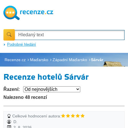
Podrobné hledání
Recenze.cz
Maďarsko
Západní Maďarsko
Sárvár
Recenze hotelů Sárvár
Řazení:
Nalezeno 48 recenzí
Celkové hodnocení autora:
D.
2. 8. 2026