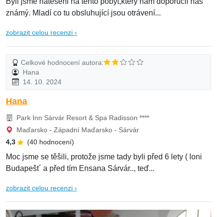
Byli jsme natěšeni na tento pobyt,který nám doporučil náš
známý. Mladí co tu obsluhující jsou otrávení...
zobrazit celou recenzi ›
Celkové hodnocení autora:
Hana
14. 10. 2024
Hana
Park Inn Sárvár Resort & Spa Radisson ****
Maďarsko - Západní Maďarsko - Sárvár
4,3
(40 hodnocení)
Moc jsme se těšili, protože jsme tady byli před 6 lety ( loni
Budapešt´ a před tím Ensana Sárvár.., teď...
zobrazit celou recenzi ›