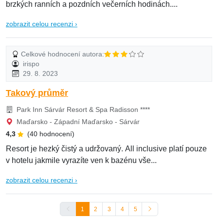
brzkých ranních a pozdních večerních hodinách....
zobrazit celou recenzi ›
Celkové hodnocení autora:
irispo
29. 8. 2023
Takový průměr
Park Inn Sárvár Resort & Spa Radisson ****
Maďarsko - Západní Maďarsko - Sárvár
4,3
(40 hodnocení)
Resort je hezký čistý a udržovaný. All inclusive platí pouze
v hotelu jakmile vyrazíte ven k bazénu vše...
zobrazit celou recenzi ›
1
2
3
4
5