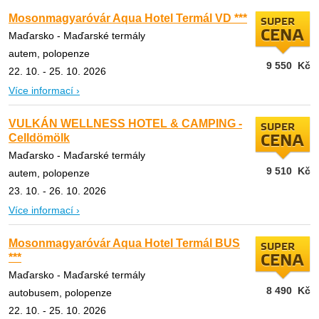
Mosonmagyaróvár Aqua Hotel Termál VD ***
SUPER
CENA
Maďarsko - Maďarské termály
autem, polopenze
9 550
Kč
22. 10. - 25. 10. 2026
Více informací ›
VULKÁN WELLNESS HOTEL & CAMPING -
SUPER
Celldömölk
CENA
Maďarsko - Maďarské termály
9 510
Kč
autem, polopenze
23. 10. - 26. 10. 2026
Více informací ›
Mosonmagyaróvár Aqua Hotel Termál BUS
SUPER
***
CENA
Maďarsko - Maďarské termály
8 490
Kč
autobusem, polopenze
22. 10. - 25. 10. 2026