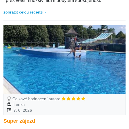
I přes větší množství lidí s pobytem spokojenost.
zobrazit celou recenzi ›
Celkové hodnocení autora:
Lenka
7. 6. 2026
Super zájezd