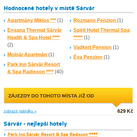
Hodnocené hotely v místě Sárvár
Apartmány Miklos ***
(1)
Rozmann Penzion
(1)
Ensana Thermal Sárvár
Spirit Hotel Thermal Spa
Health & Spa Hotel ****
*****
(1)
(2)
Vadkert Pension
(1)
Molnár Apartmán
(1)
Éva Penzion
(1)
Park Inn Sárvár Resort
& Spa Radisson ****
(40)
ZÁJEZDY DO TOHOTO MÍSTA JIŽ OD
629 Kč
zobrazit nabídku »
Sárvár - nejlepší hotely
Park Inn Sárvár Resort & Spa Radisson ****