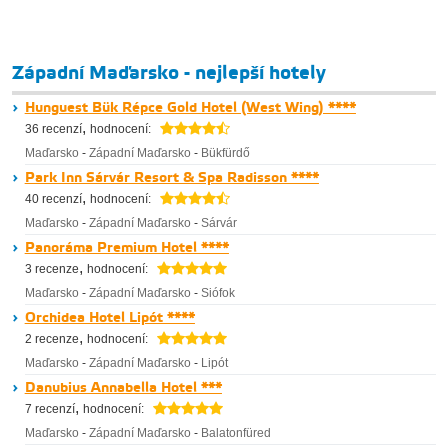
Západní Maďarsko - nejlepší hotely
Hunguest Bük Répce Gold Hotel (West Wing) ****
,
36 recenzí
hodnocení:
Maďarsko
-
Západní Maďarsko
-
Bükfürdő
Park Inn Sárvár Resort & Spa Radisson ****
,
40 recenzí
hodnocení:
Maďarsko
-
Západní Maďarsko
-
Sárvár
Panoráma Premium Hotel ****
,
3 recenze
hodnocení:
Maďarsko
-
Západní Maďarsko
-
Siófok
Orchidea Hotel Lipót ****
,
2 recenze
hodnocení:
Maďarsko
-
Západní Maďarsko
-
Lipót
Danubius Annabella Hotel ***
,
7 recenzí
hodnocení:
Maďarsko
-
Západní Maďarsko
-
Balatonfüred