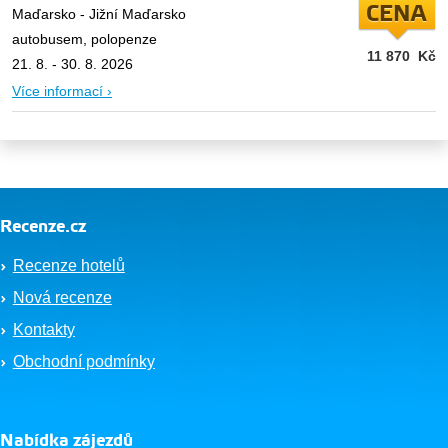
CENA
Maďarsko - Jižní Maďarsko
autobusem, polopenze
11 870
Kč
21. 8. - 30. 8. 2026
Více informací ›
Recenze.cz
Recenze hotelů
Nová recenze
Kontakty
Obchodní podmínky
Nabídka zájezdů