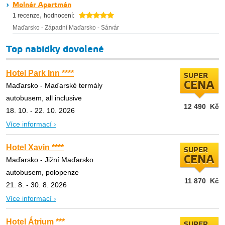
Molnár Apartmán
,
1 recenze
hodnocení:
Maďarsko
-
Západní Maďarsko
-
Sárvár
Top nabídky dovolené
Hotel Park Inn ****
SUPER
CENA
Maďarsko - Maďarské termály
autobusem, all inclusive
12 490
Kč
18. 10. - 22. 10. 2026
Více informací ›
Hotel Xavin ****
SUPER
CENA
Maďarsko - Jižní Maďarsko
autobusem, polopenze
11 870
Kč
21. 8. - 30. 8. 2026
Více informací ›
Hotel Átrium ***
SUPER