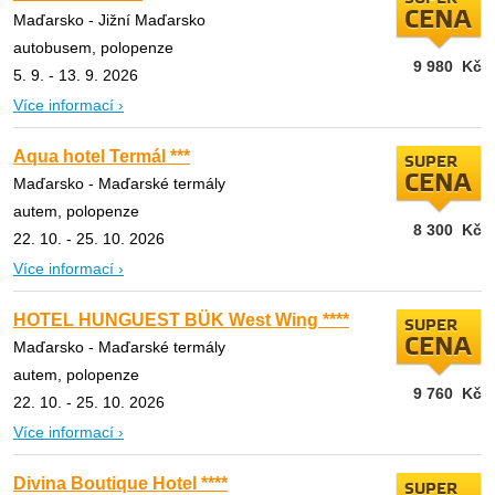
CENA
Maďarsko - Jižní Maďarsko
autobusem, polopenze
9 980
Kč
5. 9. - 13. 9. 2026
Více informací ›
Aqua hotel Termál ***
SUPER
CENA
Maďarsko - Maďarské termály
autem, polopenze
8 300
Kč
22. 10. - 25. 10. 2026
Více informací ›
HOTEL HUNGUEST BÜK West Wing ****
SUPER
CENA
Maďarsko - Maďarské termály
autem, polopenze
9 760
Kč
22. 10. - 25. 10. 2026
Více informací ›
Divina Boutique Hotel ****
SUPER