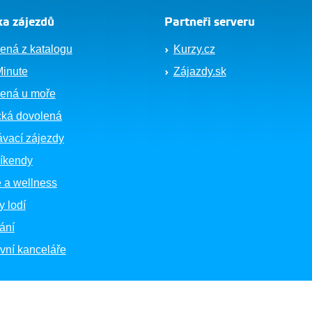
a zájezdů
Partneři serveru
ená z katalogu
Kurzy.cz
Minute
Zájazdy.sk
ená u moře
cká dovolená
vací zájezdy
íkendy
 a wellness
y lodí
ání
vní kanceláře