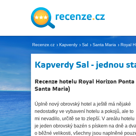
Recenze.cz
Kapverdy
Sal
Santa Maria
Royal H
Kapverdy Sal - jednou sta
Recenze hotelu Royal Horizon Ponta 
Santa Maria
)
Úplně nový obrovský hotel a ještě má nějaké
nedostatky ve vybavení hotelu a pokojů, ale to
mi nevadilo, určitě se to zlepší. V areálu hotelu
je jeden obrovský bazén s pískem na dně a dv
o běžné velikosti, všechny jsou naplněné pouz