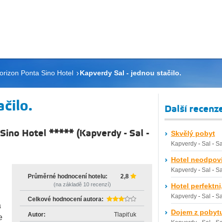
orizon Ponta Sino Hotel
Kapverdy Sal - jednou stačilo.
čilo.
Další recenz
Sino Hotel *****
(
Kapverdy
-
Sal
-
Skvělý pobyt
Kapverdy
-
Sal
-
Sa
Hotel neodpoví
Kapverdy
-
Sal
-
Sa
Průměrné hodnocení hotelu:
2,8
(na základě
10
recenzí)
Hotel perfektni
Kapverdy
-
Sal
-
Sa
Celkové hodnocení autora:
a
Dojem z pobyt
Autor:
Tlapiťuk
e