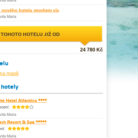
nta Maria
d nového hotelu mnohem víc
nta Maria
 TOHOTO HOTELU JIŽ OD
24 780 Kč
elu
 na mapě
í hotely
te Hotel Atlantico ****
cení:
nta Maria
ach Resort & Spa *****
ní:
nta Maria