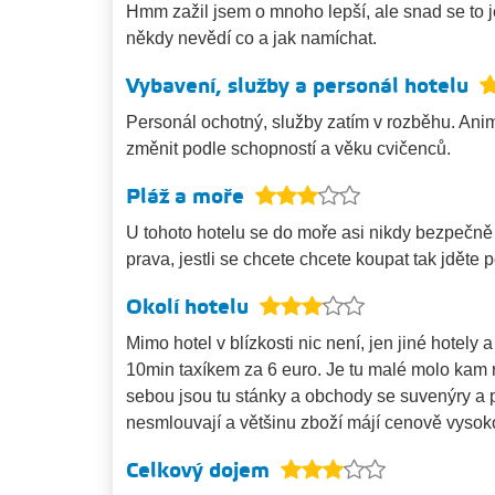
Hmm zažil jsem o mnoho lepší, ale snad se to j
někdy nevědí co a jak namíchat.
Vybavení, služby a personál hotelu
Personál ochotný, služby zatím v rozběhu. Anim
změnit podle schopností a věku cvičenců.
Pláž a moře
U tohoto hotelu se do moře asi nikdy bezpečně 
prava, jestli se chcete chcete koupat tak jděte
Okolí hotelu
Mimo hotel v blízkosti nic není, jen jiné hotely
10min taxíkem za 6 euro. Je tu malé molo kam r
sebou jsou tu stánky a obchody se suvenýry a
nesmlouvají a většinu zboží májí cenově vysok
Celkový dojem