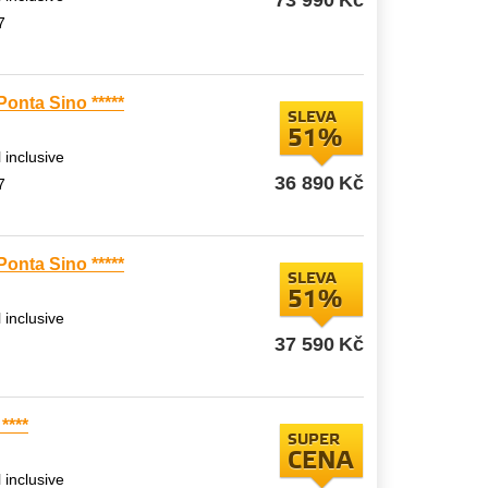
73 990
Kč
7
onta Sino *****
SLEVA
51%
l inclusive
36 890
Kč
7
onta Sino *****
SLEVA
51%
l inclusive
37 590
Kč
****
SUPER
CENA
l inclusive