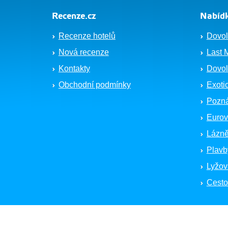
Recenze.cz
Nabídk
Recenze hotelů
Dovol
Nová recenze
Last 
Kontakty
Dovol
Obchodní podmínky
Exoti
Pozná
Eurov
Lázně
Plavb
Lyžov
Cesto