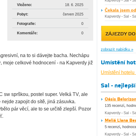
Kapverdy
-
Sal
-
Sa
Vloženo:
18. 6. 2025
Čekala jsem o
Pobyt:
červen 2025
Kapverdy
-
Sal
-
Sa
Fotografie:
0
Komentáře:
0
ZÁJEZDY DO
zobrazit nabídku »
 agresivní, na to si dávejte bacha. Nechápu
Umístění hot
ý, moje celkové hodnocení - na Kapverdy již
Umístění hotelu
Sal - nejlepš
 sw sprškou, postel super. Velká TV, ale
Oásis Belorizon
nejde zapojit do sítě, jiná zásuvka.
,
135 recenzí
hodno
ělo pár věcí, ale to se určitě zlepší. Pozor
Kapverdy
-
Sal
-
Sa
ť.
Meliá Llana Be
,
5 recenzí
hodnoce
Kapverdy
-
Sal
-
Sa