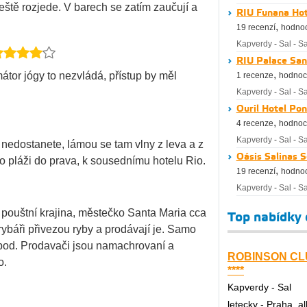
eště rozjede. V barech se zatím zaučují a
RIU Funana Hot
,
19 recenzí
hodnoc
Kapverdy
-
Sal
-
Sa
RIU Palace San
,
átor jógy to nezvládá, přístup by měl
1 recenze
hodnoc
Kapverdy
-
Sal
-
Sa
Ouril Hotel Pon
,
4 recenze
hodnoc
Kapverdy
-
Sal
-
Sa
nedostanete, lámou se tam vlny z leva a z
Oásis Salinas S
 po pláži do prava, k sousednímu hotelu Rio.
,
19 recenzí
hodnoc
Kapverdy
-
Sal
-
Sa
 a pouštní krajina, městečko Santa Maria cca
Top nabídky
ybáři přivezou ryby a prodávají je. Samo
 pod. Prodavači jsou namachrovaní a
ROBINSON CL
o.
****
Kapverdy - Sal
letecky - Praha, al