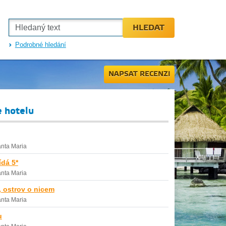
HLEDAT
Podrobné hledání
NAPSAT RECENZI
e hotelu
nta Maria
dá 5*
nta Maria
, ostrov o nicem
nta Maria
u