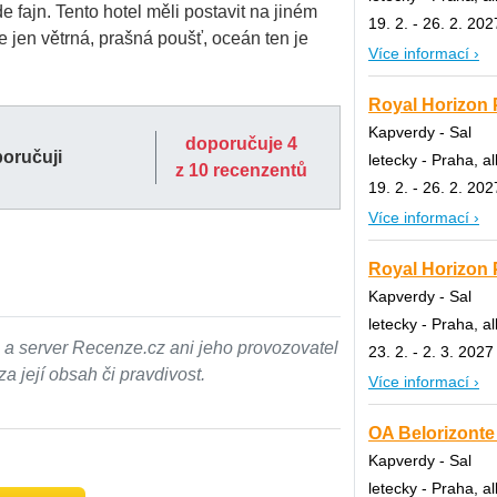
e fajn. Tento hotel měli postavit na jiném
19. 2. - 26. 2. 202
e jen větrná, prašná poušť, oceán ten je
Více informací ›
Royal Horizon P
Kapverdy - Sal
doporučuje 4
poručuji
letecky - Praha, al
z 10 recenzentů
19. 2. - 26. 2. 202
Více informací ›
Royal Horizon P
Kapverdy - Sal
letecky - Praha, al
 a server Recenze.cz ani jeho provozovatel
23. 2. - 2. 3. 2027
 její obsah či pravdivost.
Více informací ›
OA Belorizonte 
Kapverdy - Sal
letecky - Praha, al