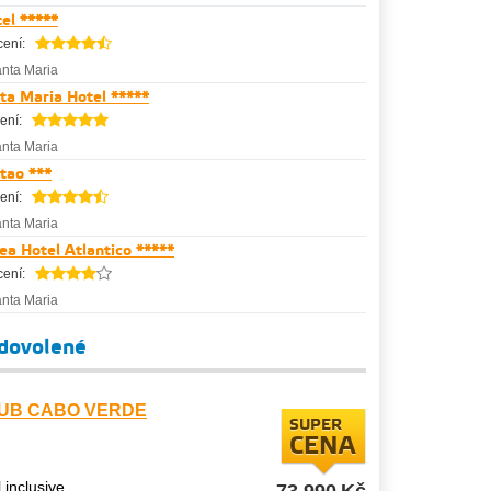
el *****
ení:
nta Maria
ta Maria Hotel *****
ení:
nta Maria
tao ***
ení:
nta Maria
ea Hotel Atlantico *****
ení:
nta Maria
 dovolené
UB CABO VERDE
SUPER
CENA
l inclusive