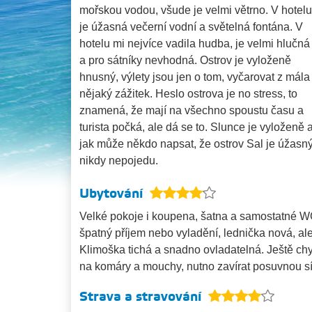
mořskou vodou, všude je velmi větrno. V hotelu
je úžasná večerní vodní a světelná fontána. V
hotelu mi nejvíce vadila hudba, je velmi hlučná
a pro sátníky nevhodná. Ostrov je vyloženě
hnusný, výlety jsou jen o tom, vyčarovat z mála
nějaký zážitek. Heslo ostrova je no stress, to
znamená, že mají na všechno spoustu času a
turista počká, ale dá se to. Slunce je vyloženě
jak může někdo napsat, že ostrov Sal je úžasn
nikdy nepojedu.
Ubytování
Velké pokoje i koupena, šatna a samostatné WC
špatný příjem nebo vyladění, lednička nová, ale 
Klimoška tichá a snadno ovladatelná. Ještě chyb
na komáry a mouchy, nutno zavírat posuvnou sí
Strava a stravování