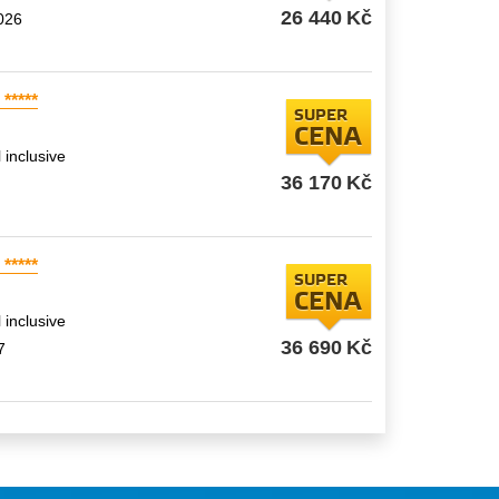
26 440
Kč
2026
*****
SUPER
CENA
l inclusive
36 170
Kč
*****
SUPER
CENA
l inclusive
36 690
Kč
7