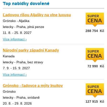
Top nabídky dovolené
Ľadovou ríšou Aljašky na vlne luxusu
SUPER
CENA
Grónsko - Aljaška
letecky - Praha, plná penze
288 754
Kč
11. 8. - 25. 8. 2027
Více informací ›
Národní parky západní Kanady
SUPER
CENA
Kanada
letecky - Praha, bez stravy
72 990
Kč
7. 9. - 15. 9. 2027
Více informací ›
Grónsko - ľadovce a mýty Inuitov
SUPER
CENA
Grónsko
letecky - Praha, snídaně
127 915
Kč
20. 8. - 29. 8. 2026