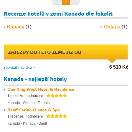
1
Recenze hotelů v zemi Kanada dle lokalit
Kanada
(1)
Ontario
(1)
ZÁJEZDY DO TÉTO ZEMĚ JIŽ OD
6 510 Kč
zobrazit nabídku »
Kanada - nejlepší hotely
One King West Hotel & Residence
,
1 recenze
hodnocení:
Kanada
-
Ontario
-
Toronto
Banff Caribou Lodge & Spa
,
1 recenze
hodnocení:
Kanada
-
Kanada
-
Banff