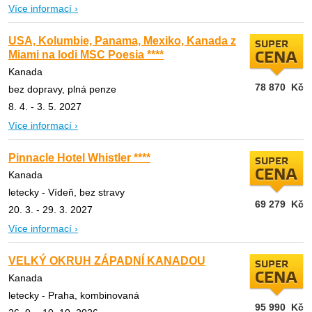
Více informací ›
USA, Kolumbie, Panama, Mexiko, Kanada z
SUPER
Miami na lodi MSC Poesia ****
CENA
Kanada
78 870
Kč
bez dopravy, plná penze
8. 4. - 3. 5. 2027
Více informací ›
Pinnacle Hotel Whistler ****
SUPER
CENA
Kanada
letecky - Vídeň, bez stravy
69 279
Kč
20. 3. - 29. 3. 2027
Více informací ›
VELKÝ OKRUH ZÁPADNÍ KANADOU
SUPER
CENA
Kanada
letecky - Praha, kombinovaná
95 990
Kč