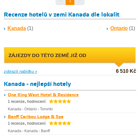
1
Recenze hotelů v zemi Kanada dle lokalit
Kanada
(1)
Ontario
(1)
ZÁJEZDY DO TÉTO ZEMĚ JIŽ OD
6 510 Kč
zobrazit nabídku »
Kanada - nejlepší hotely
One King West Hotel & Residence
,
1 recenze
hodnocení:
Kanada
-
Ontario
-
Toronto
Banff Caribou Lodge & Spa
,
1 recenze
hodnocení:
Kanada
-
Kanada
-
Banff