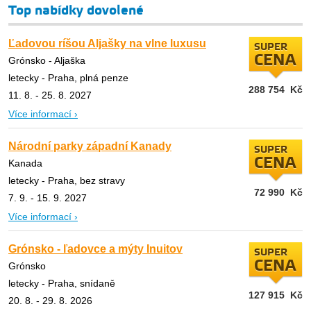
Top nabídky dovolené
Ľadovou ríšou Aljašky na vlne luxusu
SUPER
CENA
Grónsko - Aljaška
letecky - Praha, plná penze
288 754
Kč
11. 8. - 25. 8. 2027
Více informací ›
Národní parky západní Kanady
SUPER
CENA
Kanada
letecky - Praha, bez stravy
72 990
Kč
7. 9. - 15. 9. 2027
Více informací ›
Grónsko - ľadovce a mýty Inuitov
SUPER
CENA
Grónsko
letecky - Praha, snídaně
127 915
Kč
20. 8. - 29. 8. 2026