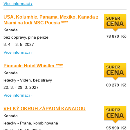
Více informací ›
USA, Kolumbie, Panama, Mexiko, Kanada z
SUPER
Miami na lodi MSC Poesia ****
CENA
Kanada
78 870
Kč
bez dopravy, plná penze
8. 4. - 3. 5. 2027
Více informací ›
Pinnacle Hotel Whistler ****
SUPER
CENA
Kanada
letecky - Vídeň, bez stravy
69 279
Kč
20. 3. - 29. 3. 2027
Více informací ›
VELKÝ OKRUH ZÁPADNÍ KANADOU
SUPER
CENA
Kanada
letecky - Praha, kombinovaná
95 990
Kč