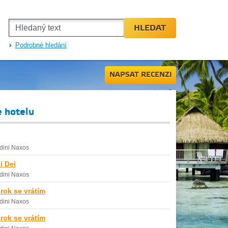
HLEDAT
Podrobné hledání
NAPSAT RECENZI
e hotelu
dini Naxos
i Dei
dini Naxos
 rok se vrátím
dini Naxos
 rok se vrátím