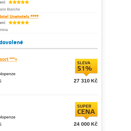
ení:
tane Bianche
otel Unahotels ****
ení:
rmina
 dovolené
sort ***+
SLEVA
51%
polopenze
27 310
Kč
6
SUPER
CENA
polopenze
24 000
Kč
6