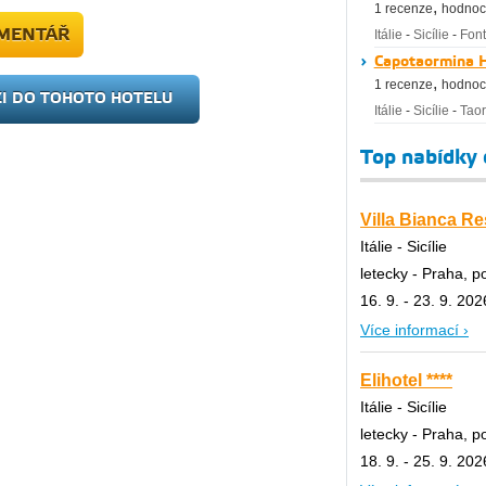
,
1 recenze
hodnoc
OMENTÁŘ
Itálie
-
Sicílie
-
Fon
Capotaormina H
,
1 recenze
hodnoc
ZI DO TOHOTO HOTELU
Itálie
-
Sicílie
-
Tao
Top nabídky
Villa Bianca Re
Itálie - Sicílie
letecky - Praha, 
16. 9. - 23. 9. 202
Více informací ›
Elihotel ****
Itálie - Sicílie
letecky - Praha, 
18. 9. - 25. 9. 202