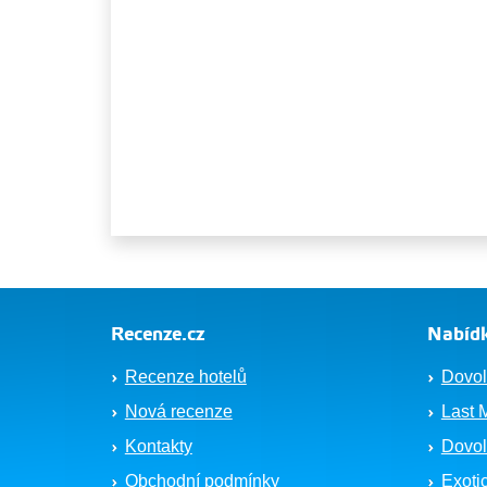
Recenze.cz
Nabídk
Recenze hotelů
Dovol
Nová recenze
Last 
Kontakty
Dovol
Obchodní podmínky
Exoti