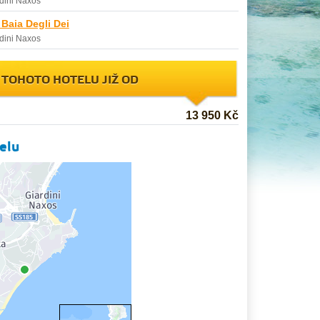
dini Naxos
 Baia Degli Dei
dini Naxos
 TOHOTO HOTELU JIŽ OD
13 950 Kč
elu