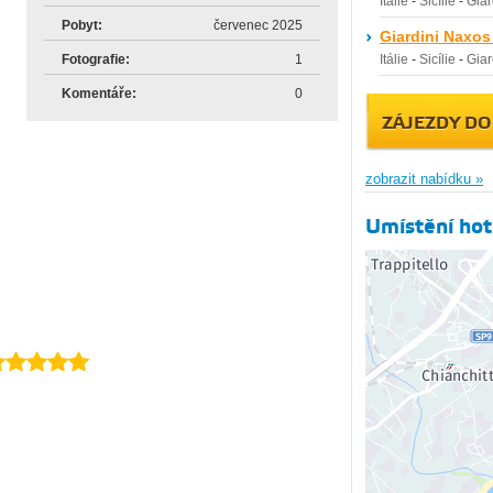
Itálie
-
Sicílie
-
Giar
Pobyt:
červenec 2025
Giardini Naxos
Fotografie:
1
Itálie
-
Sicílie
-
Giar
Komentáře:
0
ZÁJEZDY DO
zobrazit nabídku »
Umístění hot