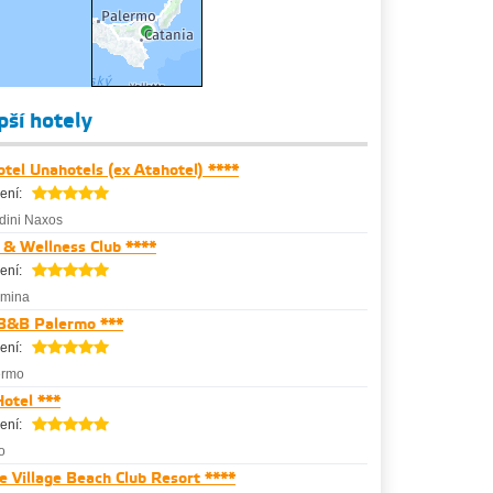
epší hotely
tel Unahotels (ex Atahotel) ****
ení:
dini Naxos
 & Wellness Club ****
ení:
rmina
 B&B Palermo ***
ení:
ermo
otel ***
ení:
o
e Village Beach Club Resort ****