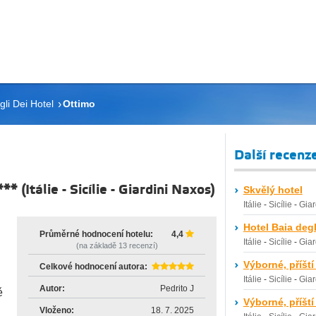
gli Dei Hotel
Ottimo
Další recenz
***
(
Itálie
-
Sicílie
-
Giardini Naxos
)
Skvělý hotel
Itálie
-
Sicílie
-
Giar
Hotel Baia degl
Průměrné hodnocení hotelu:
4,4
Itálie
-
Sicílie
-
Giar
(na základě
13
recenzí)
Výborné, příští
Celkové hodnocení autora:
Itálie
-
Sicílie
-
Giar
Autor:
Pedrito J
ě
Výborné, příští
Vloženo:
18. 7. 2025