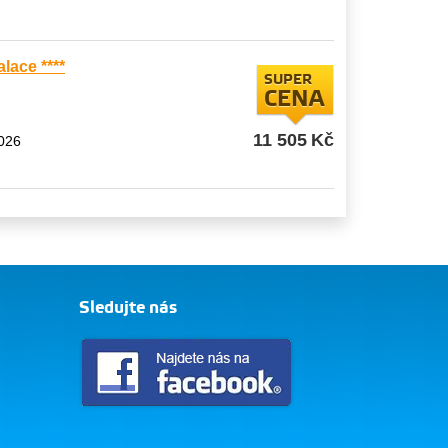
lace ****
SUPER
CENA
11 505
Kč
2026
Sledujte nás