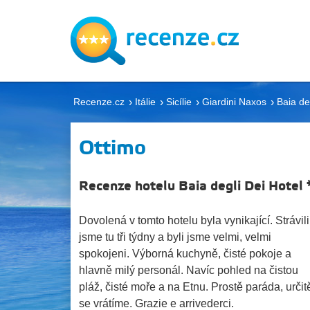
Recenze.cz
Itálie
Sicílie
Giardini Naxos
Baia de
Ottimo
Recenze hotelu Baia degli Dei Hotel 
Dovolená v tomto hotelu byla vynikající. Strávili
jsme tu tři týdny a byli jsme velmi, velmi
spokojeni. Výborná kuchyně, čisté pokoje a
hlavně milý personál. Navíc pohled na čistou
pláž, čisté moře a na Etnu. Prostě paráda, určit
se vrátíme. Grazie e arrivederci.