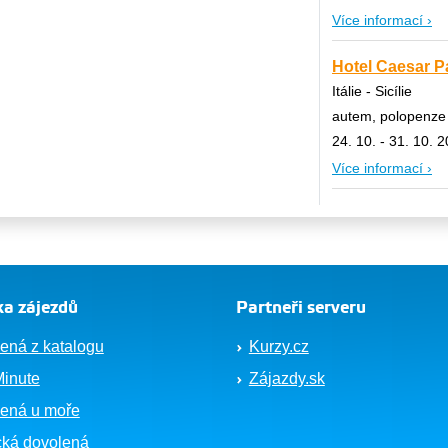
Více informací ›
Hotel Caesar Pa
Itálie - Sicílie
autem, polopenze
24. 10. - 31. 10. 
Více informací ›
a zájezdů
Partneři serveru
ená z katalogu
Kurzy.cz
Minute
Zájazdy.sk
ená u moře
cká dovolená