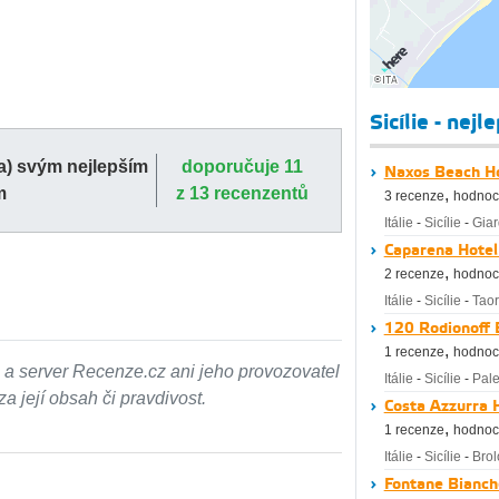
Sicílie - nejl
(a) svým nejlepším
doporučuje 11
Naxos Beach Ho
m
z 13 recenzentů
,
3 recenze
hodnoc
Itálie
-
Sicílie
-
Giar
Caparena Hotel
,
2 recenze
hodnoc
Itálie
-
Sicílie
-
Tao
120 Rodionoff
,
1 recenze
hodnoc
 a server Recenze.cz ani jeho provozovatel
Itálie
-
Sicílie
-
Pal
 její obsah či pravdivost.
Costa Azzurra H
,
1 recenze
hodnoc
Itálie
-
Sicílie
-
Brol
Fontane Bianch