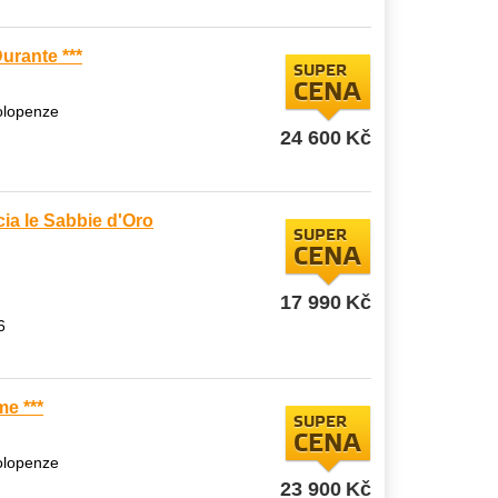
urante ***
SUPER
CENA
polopenze
24 600
Kč
ia le Sabbie d'Oro
SUPER
CENA
17 990
Kč
6
me ***
SUPER
CENA
polopenze
23 900
Kč