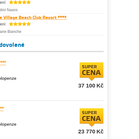
ení:
dini Naxos
e Village Beach Club Resort ****
ení:
tane Bianche
 dovolené
***
SUPER
CENA
polopenze
37 100
Kč
**
SUPER
CENA
polopenze
23 770
Kč