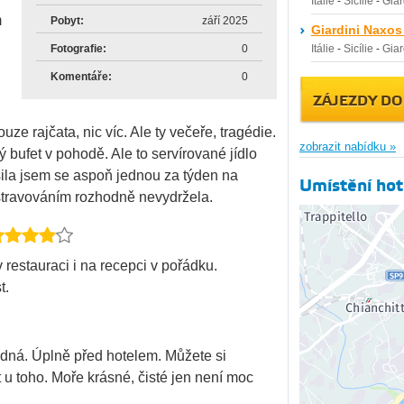
Itálie
-
Sicílie
-
Giar
m
Pobyt:
září 2025
Giardini Naxos
Fotografie:
0
Itálie
-
Sicílie
-
Giar
Komentáře:
0
ZÁJEZDY DO
e rajčata, nic víc. Ale ty večeře, tragédie.
zobrazit nabídku »
 bufet v pohodě. Ale to servírované jídlo
ila jsem se aspoň jednou za týden na
Umístění hot
 stravováním rozhodně nevydržela.
 restauraci i na recepci v pořádku.
t.
zdná. Úplně před hotelem. Můžete si
 u toho. Moře krásné, čisté jen není moc