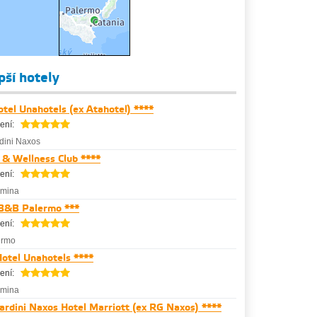
epší hotely
tel Unahotels (ex Atahotel) ****
ení:
dini Naxos
 & Wellness Club ****
ení:
rmina
 B&B Palermo ***
ení:
ermo
otel Unahotels ****
ení:
rmina
ardini Naxos Hotel Marriott (ex RG Naxos) ****