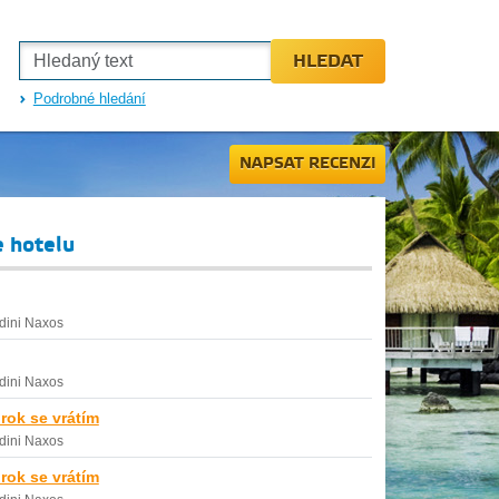
HLEDAT
Podrobné hledání
NAPSAT RECENZI
e hotelu
dini Naxos
dini Naxos
 rok se vrátím
dini Naxos
 rok se vrátím