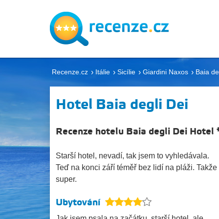
Recenze.cz
Itálie
Sicílie
Giardini Naxos
Baia de
Hotel Baia degli Dei
Recenze hotelu Baia degli Dei Hotel 
Starší hotel, nevadí, tak jsem to vyhledávala.
Teď na konci září téměř bez lidí na pláži. Takže
super.
Ubytování
Jak jsem psala na začátku, starší hotel, ale