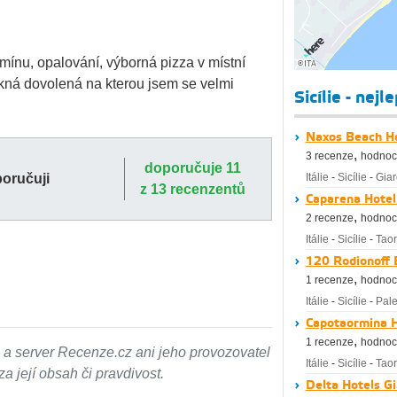
mínu, opalování, výborná pizza v místní
ěkná dovolená na kterou jsem se velmi
Sicílie - nejl
Naxos Beach Ho
,
3 recenze
hodnoc
doporučuje 11
poručuji
Itálie
-
Sicílie
-
Giar
z 13 recenzentů
Caparena Hotel
,
2 recenze
hodnoc
Itálie
-
Sicílie
-
Tao
120 Rodionoff
,
1 recenze
hodnoc
Itálie
-
Sicílie
-
Pal
Capotaormina H
,
1 recenze
hodnoc
 a server Recenze.cz ani jeho provozovatel
Itálie
-
Sicílie
-
Tao
 její obsah či pravdivost.
Delta Hotels Gi