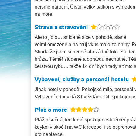
nejsme nároční. Čisto, velký balkón s výhlede
na moře.
Strava a stravování
Ale to jídlo… snídaně sice v pohodě, slané
velmi omezené a na můj vkus málo zeleniny. Pouz
Škoda že jsem si neudělala žádné foto. Studený
hrůza. Téměř studené a opravdu nechutné. Těš
čerstvou rybu… takže 14 dní bych tady s tímto
Vybavení, služby a personál hotelu
Jinak hotel v pohodě. Pokojské milé, personál v
Vybavení odpovídá 3 hvězdám. Čili spokojenos
Pláž a moře
Pláž písečná, teď k mé spokojenosti téměř prá
kdykoliv skočit na WC k recepci i se osprchovat
pro neplavce.