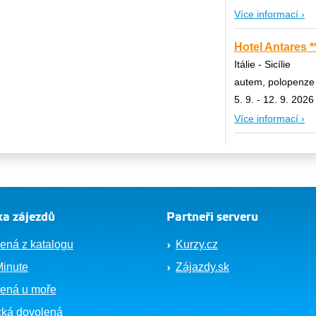
Více informací ›
Hotel Antares *
Itálie - Sicílie
autem, polopenze
5. 9. - 12. 9. 2026
Více informací ›
a zájezdů
Partneři serveru
ená z katalogu
Kurzy.cz
Minute
Zájazdy.sk
ená u moře
cká dovolená