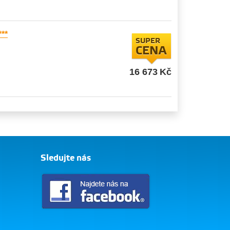
***
SUPER
CENA
16 673
Kč
Sledujte nás