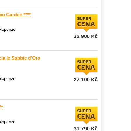
io Garden ****
SUPER
CENA
polopenze
32 900
Kč
ia le Sabbie d'Oro
SUPER
CENA
polopenze
27 100
Kč
**
SUPER
CENA
polopenze
31 790
Kč