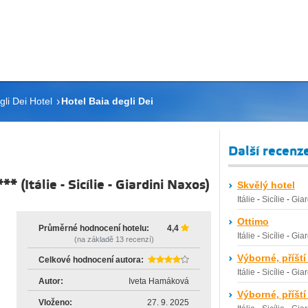
gli Dei Hotel
Hotel Baia degli Dei
Další recenz
***
(
Itálie
-
Sicílie
-
Giardini Naxos
)
Skvělý hotel
Itálie
-
Sicílie
-
Giar
Ottimo
Průměrné hodnocení hotelu:
4,4
Itálie
-
Sicílie
-
Giar
(na základě
13
recenzí)
Výborné, příští
Celkové hodnocení autora:
Itálie
-
Sicílie
-
Giar
Autor:
Iveta Hamáková
Výborné, příští
Vloženo:
27. 9. 2025