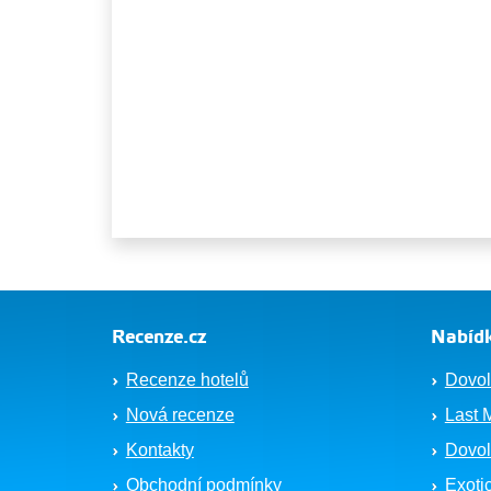
Recenze.cz
Nabídk
Recenze hotelů
Dovol
Nová recenze
Last 
Kontakty
Dovol
Obchodní podmínky
Exoti