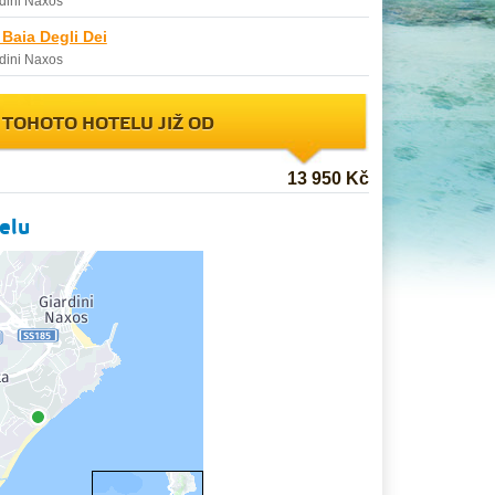
dini Naxos
 Baia Degli Dei
dini Naxos
 TOHOTO HOTELU JIŽ OD
13 950 Kč
elu