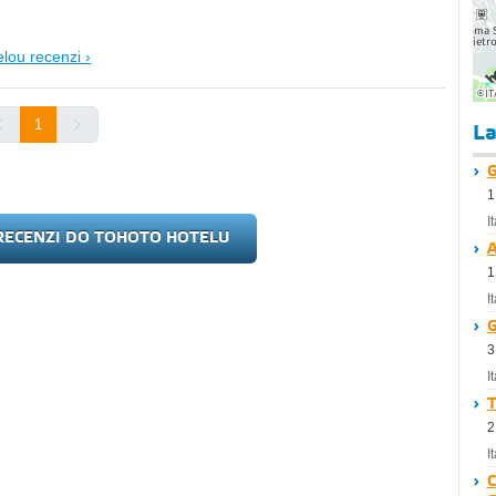
elou recenzi ›
1
La
G
1
I
RECENZI DO TOHOTO HOTELU
A
1
I
G
3
I
T
2
I
C