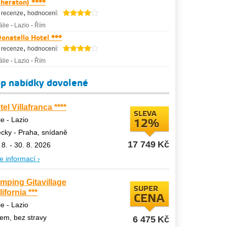
heraton) ****
,
 recenze
hodnocení:
tálie
-
Lazio
-
Řím
onatello Hotel ***
,
 recenze
hodnocení:
tálie
-
Lazio
-
Řím
p nabídky dovolené
el Villafranca ****
SLEVA
lie - Lazio
12%
ecky - Praha, snídaně
17 749
Kč
 8. - 30. 8. 2026
e informací ›
mping Gitavillage
SUPER
ifornia ***
CENA
lie - Lazio
em, bez stravy
6 475
Kč