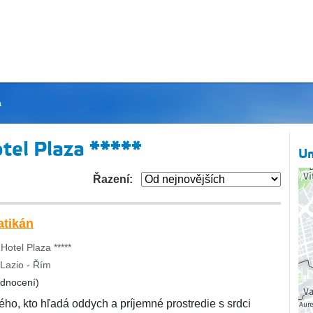
a
tel Plaza *****
Um
Řazení:
atikán
Hotel Plaza *****
- Lazio - Řím
odnocení)
ého, kto hľadá oddych a príjemné prostredie s srdci