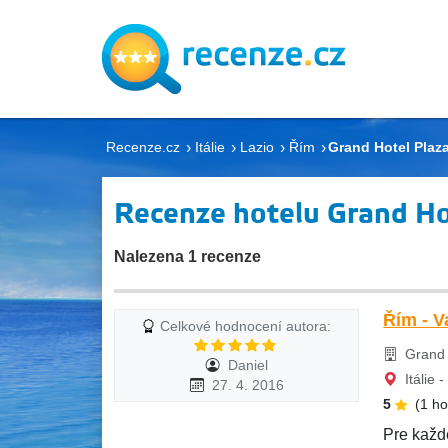
Recenze.cz
Itálie
Lazio
Řím
Grand Hotel Plaz
Recenze hotelu Grand Ho
Nalezena 1 recenze
Řím - V
Celkové hodnocení autora:
Grand 
Daniel
Itálie 
27. 4. 2016
5
(1 h
Pre každ