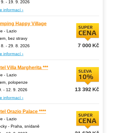
 9. - 19. 9. 2026
e informací ›
mping Happy Village
SUPER
lie - Lazio
CENA
em, bez stravy
7 000
Kč
 8. - 29. 8. 2026
e informací ›
tel Villa Margherita ***
SLEVA
lie - Lazio
10%
tem, polopenze
13 392
Kč
9. - 12. 9. 2026
e informací ›
tel Orazio Palace ****
SUPER
lie - Lazio
CENA
ecky - Praha, snídaně