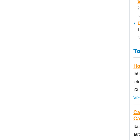
S
2
I
D
1
I
To
Hot
Itá
let
23.
Víc
Ca
Cal
Itá
aut