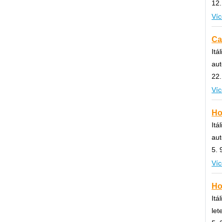
12.
Víc
Ca
Itá
aut
22.
Víc
Ho
Itá
au
5. 
Víc
Ho
Itá
let