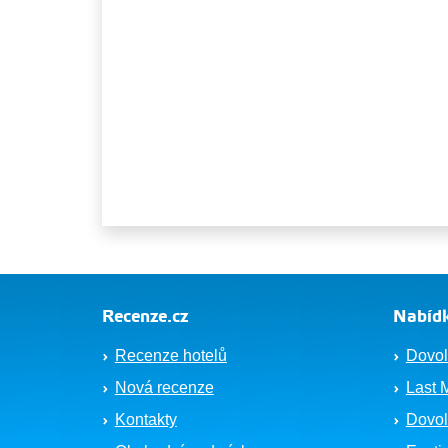
Recenze.cz
Nabídk
Recenze hotelů
Dovol
Nová recenze
Last 
Kontakty
Dovol