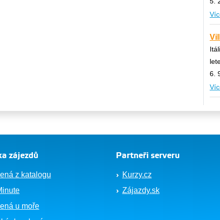
5. 
Víc
Vi
Itá
let
6. 
Víc
a zájezdů
Partneři serveru
ená z katalogu
Kurzy.cz
Minute
Zájazdy.sk
ená u moře