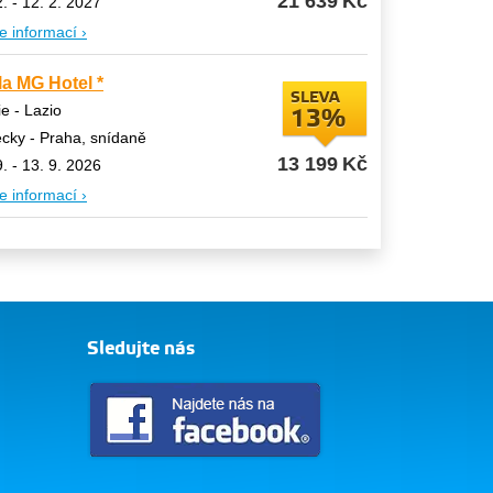
21 639
Kč
2. - 12. 2. 2027
e informací ›
lla MG Hotel *
SLEVA
lie - Lazio
13%
ecky - Praha, snídaně
13 199
Kč
9. - 13. 9. 2026
e informací ›
Sledujte nás