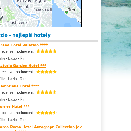
zio - nejlepší hotely
rand Hotel Palatino ****
,
 recenze
hodnocení:
tálie
-
Lazio
-
Řím
storia Garden Hotel ***
,
 recenze
hodnocení:
tálie
-
Lazio
-
Řím
ambrinus Hotel ****
,
 recenze
hodnocení:
tálie
-
Lazio
-
Řím
urner Hotel ***
,
 recenze
hodnocení:
tálie
-
Lazio
-
Řím
ardo Roma Hotel Autograph Collection (ex