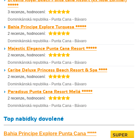
Dreams Royal Beach Punta Cana Resort (ex Now Lorimar)
*****
,
3 recenze
hodnocení:
Dominikánská republika
-
Punta Cana
-
Bávaro
Bahia Principe Explore Turquesa *****
,
2 recenze
hodnocení:
Dominikánská republika
-
Punta Cana
-
Bávaro
Majestic Elegance Punta Cana Resort *****
,
2 recenze
hodnocení:
Dominikánská republika
-
Punta Cana
-
Bávaro
Caribe Deluxe Princess Beach Resort & Spa ****
,
2 recenze
hodnocení:
Dominikánská republika
-
Punta Cana
-
Bávaro
Paradisus Punta Cana Resort Meliá *****
,
2 recenze
hodnocení:
Dominikánská republika
-
Punta Cana
-
Bávaro
Top nabídky dovolené
Bahia Principe Explore Punta Cana *****
SUPER