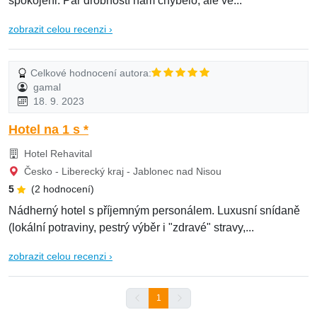
spokojeni. Pár drobností nám chybělo, ale ve...
zobrazit celou recenzi ›
Celkové hodnocení autora:
gamal
18. 9. 2023
Hotel na 1 s *
Hotel Rehavital
Česko - Liberecký kraj - Jablonec nad Nisou
5
(2 hodnocení)
Nádherný hotel s příjemným personálem. Luxusní snídaně
(lokální potraviny, pestrý výběr i "zdravé" stravy,...
zobrazit celou recenzi ›
1