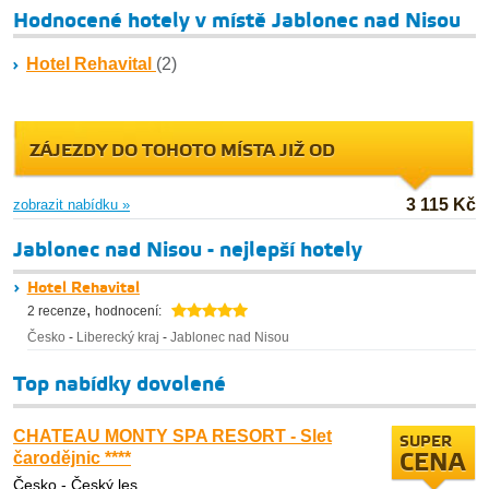
Hodnocené hotely v místě Jablonec nad Nisou
Hotel Rehavital
(2)
ZÁJEZDY DO TOHOTO MÍSTA JIŽ OD
3 115 Kč
zobrazit nabídku »
Jablonec nad Nisou - nejlepší hotely
Hotel Rehavital
,
2 recenze
hodnocení:
Česko
-
Liberecký kraj
-
Jablonec nad Nisou
Top nabídky dovolené
CHATEAU MONTY SPA RESORT - Slet
SUPER
čarodějnic ****
CENA
Česko - Český les