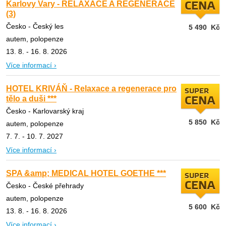
Karlovy Vary - RELAXACE A REGENERACE
CENA
(3)
Česko - Český les
5 490
Kč
autem, polopenze
13. 8. - 16. 8. 2026
Více informací ›
HOTEL KRIVÁŇ - Relaxace a regenerace pro
SUPER
tělo a duši ***
CENA
Česko - Karlovarský kraj
5 850
Kč
autem, polopenze
7. 7. - 10. 7. 2027
Více informací ›
SPA &amp; MEDICAL HOTEL GOETHE ***
SUPER
CENA
Česko - České přehrady
autem, polopenze
5 600
Kč
13. 8. - 16. 8. 2026
Více informací ›