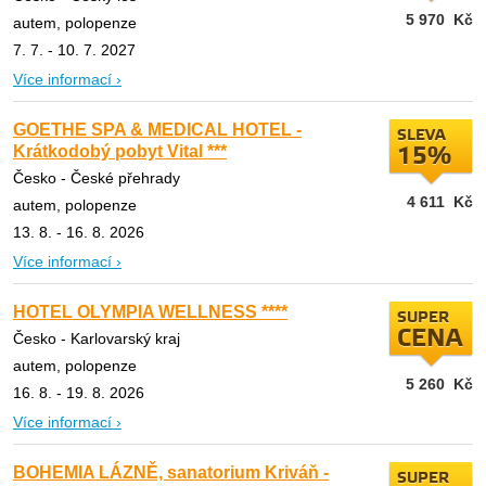
5 970
Kč
autem, polopenze
7. 7. - 10. 7. 2027
Více informací ›
GOETHE SPA & MEDICAL HOTEL -
SLEVA
Krátkodobý pobyt Vital ***
15%
Česko - České přehrady
4 611
Kč
autem, polopenze
13. 8. - 16. 8. 2026
Více informací ›
HOTEL OLYMPIA WELLNESS ****
SUPER
CENA
Česko - Karlovarský kraj
autem, polopenze
5 260
Kč
16. 8. - 19. 8. 2026
Více informací ›
BOHEMIA LÁZNĚ, sanatorium Kriváň -
SUPER