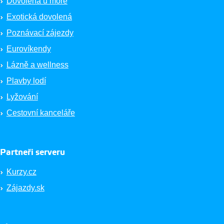
Dovolená u moře
Exotická dovolená
Poznávací zájezdy
Eurovíkendy
Lázně a wellness
Plavby lodí
Lyžování
Cestovní kanceláře
Partneři serveru
Kurzy.cz
Zájazdy.sk