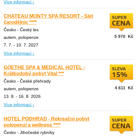
Více informací ›
CHATEAU MONTY SPA RESORT - Slet
SUPER
čarodějnic ****
CENA
Česko - Český les
5 970
Kč
autem, polopenze
7. 7. - 10. 7. 2027
Více informací ›
GOETHE SPA & MEDICAL HOTEL -
SLEVA
Krátkodobý pobyt Vital ***
15%
Česko - České přehrady
4 611
Kč
autem, polopenze
13. 8. - 16. 8. 2026
Více informací ›
HOTEL PODHRAD - Rekreační pobyt
SUPER
polopenzí a wellness ****
CENA
Česko - Jihočeské rybníky