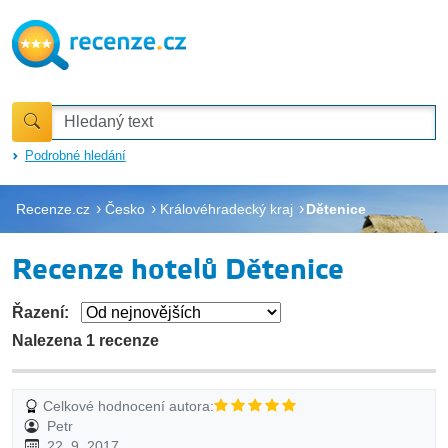
Podrobné hledání
Recenze.cz
Česko
Královéhradecký kraj
Dětenice
Recenze hotelů Dětenice
Řazení:
Nalezena 1 recenze
Celkové hodnocení autora:
Petr
22. 9. 2017