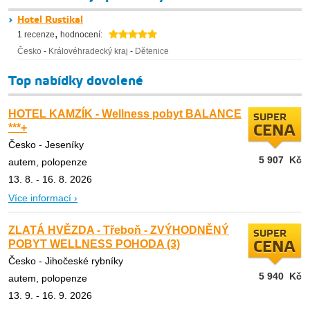
Hotel Rustikal
,
1 recenze
hodnocení:
Česko
-
Královéhradecký kraj
-
Dětenice
Top nabídky dovolené
HOTEL KAMZÍK - Wellness pobyt BALANCE
SUPER
***+
CENA
Česko - Jeseníky
5 907
Kč
autem, polopenze
13. 8. - 16. 8. 2026
Více informací ›
ZLATÁ HVĚZDA - Třeboň - ZVÝHODNĚNÝ
SUPER
POBYT WELLNESS POHODA (3)
CENA
Česko - Jihočeské rybníky
5 940
Kč
autem, polopenze
13. 9. - 16. 9. 2026