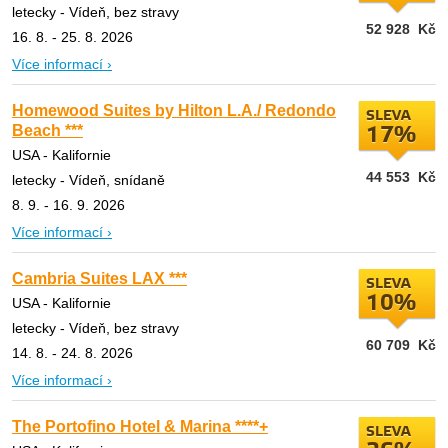
letecky - Vídeň, bez stravy
52 928
Kč
16. 8. - 25. 8. 2026
Více informací ›
Homewood Suites by Hilton L.A./ Redondo
SLEVA
Beach ***
17%
USA - Kalifornie
44 553
Kč
letecky - Vídeň, snídaně
8. 9. - 16. 9. 2026
Více informací ›
Cambria Suites LAX ***
SLEVA
10%
USA - Kalifornie
letecky - Vídeň, bez stravy
60 709
Kč
14. 8. - 24. 8. 2026
Více informací ›
The Portofino Hotel & Marina ****+
SLEVA