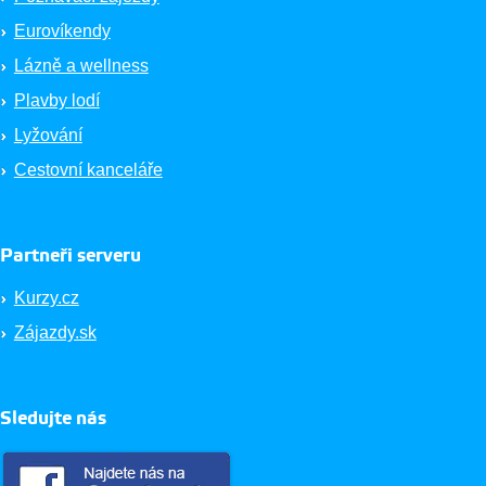
Eurovíkendy
Lázně a wellness
Plavby lodí
Lyžování
Cestovní kanceláře
Partneři serveru
Kurzy.cz
Zájazdy.sk
Sledujte nás