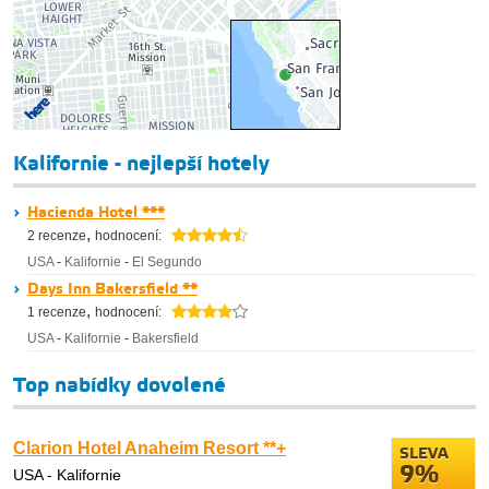
Kalifornie - nejlepší hotely
Hacienda Hotel ***
,
2 recenze
hodnocení:
USA
-
Kalifornie
-
El Segundo
Days Inn Bakersfield **
,
1 recenze
hodnocení:
USA
-
Kalifornie
-
Bakersfield
Top nabídky dovolené
Clarion Hotel Anaheim Resort **+
SLEVA
9%
USA - Kalifornie