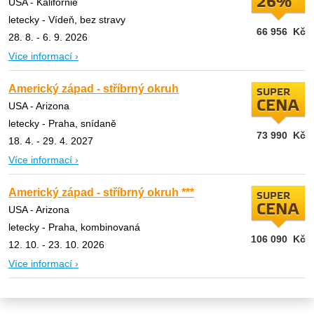
26%
USA - Kalifornie
letecky - Vídeň, bez stravy
66 956
Kč
28. 8. - 6. 9. 2026
Více informací ›
Americký západ - stříbrný okruh
SUPER
CENA
USA - Arizona
letecky - Praha, snídaně
73 990
Kč
18. 4. - 29. 4. 2027
Více informací ›
Americký západ - stříbrný okruh ***
SUPER
CENA
USA - Arizona
letecky - Praha, kombinovaná
106 090
Kč
12. 10. - 23. 10. 2026
Více informací ›