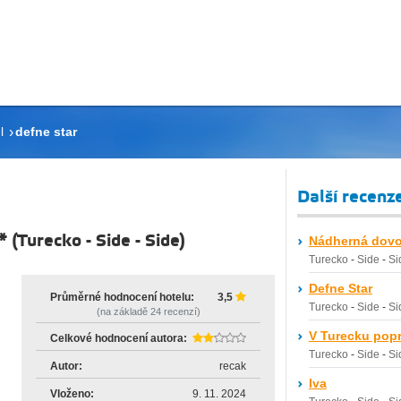
l
defne star
Další recenz
*
(
Turecko
-
Side
-
Side
)
Nádherná dovo
Turecko
-
Side
-
Si
Defne Star
Průměrné hodnocení hotelu:
3,5
Turecko
-
Side
-
Si
(na základě
24
recenzí)
V Turecku popr
Celkové hodnocení autora:
Turecko
-
Side
-
Si
Autor:
recak
Iva
Vloženo:
9. 11. 2024