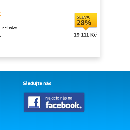
*
SLEVA
28%
l inclusive
19 111
Kč
6
Sledujte nás