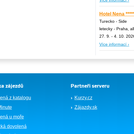
Více informací ›
Hotel Nena ****
Turecko - Side
letecky - Praha, al
27. 9. - 4. 10. 202
Více informací ›
a zájezdů
Partneři serveru
ená z katalogu
Kurzy.cz
Minute
Zájazdy.sk
ená u moře
cká dovolená