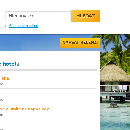
HLEDAT
Podrobné hledání
NAPSAT RECENZI
e hotelu
lená
de
de
ve a urcite ne naposledy.
de