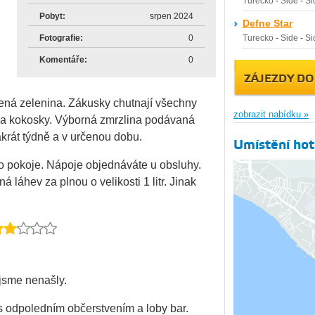
Turecko
-
Side
-
Si
Pobyt:
srpen 2024
Defne Star
Fotografie:
0
Turecko
-
Side
-
Si
Komentáře:
0
ZÁJEZDY DO
řená zelenina. Zákusky chutnají všechny
zobrazit nabídku »
y a kokosky. Výborná zmrzlina podávaná
krát týdně a v určenou dobu.
Umístění hot
ho pokoje. Nápoje objednáváte u obsluhy.
áhev za plnou o velikosti 1 litr. Jinak
 jsme nenašly.
s odpoledním občerstvením a loby bar.