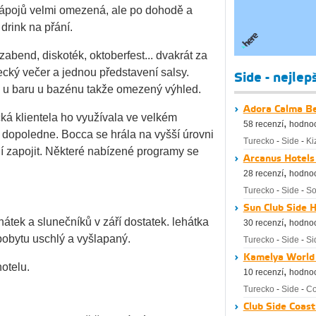
ápojů velmi omezená, ale po dohodě a
drink na přání.
zabend, diskoték, oktoberfest... dvakrát za
recký večer a jednou představení salsy.
Side - nejlep
iu u baru u bazénu takže omezený výhled.
Adora Calma Be
á klientela ho využívala ve velkém
,
58 recenzí
hodnoc
é dopoledne. Bocca se hrála na vyšší úrovni
Turecko
-
Side
-
Kiz
ní zapojit. Některé nabízené programy se
Arcanus Hotels
,
28 recenzí
hodnoc
Turecko
-
Side
-
So
Sun Club Side H
hátek a slunečníků v září dostatek. lehátka
,
30 recenzí
hodnoc
pobytu uschlý a vyšlapaný.
Turecko
-
Side
-
Si
Kamelya World 
hotelu.
,
10 recenzí
hodnoc
Turecko
-
Side
-
Co
Club Side Coast