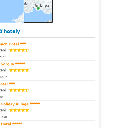
ší hotely
ach Hotel ***
ení:
ilot
 Sorgun *****
ení:
rgun
otel ***
ení:
de
Holiday Village *****
ení:
lakli
 Hotel *****