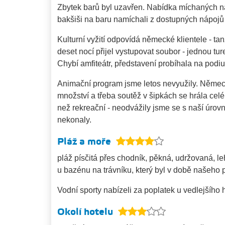
Zbytek barů byl uzavřen. Nabídka míchaných n
bakšiši na baru namíchali z dostupných nápojů 
Kulturní vyžití odpovídá německé klientele - tan
deset nocí přijel vystupovat soubor - jednou tu
Chybí amfiteátr, představení probíhala na pod
Animační program jsme letos nevyužily. Německ
množství a třeba soutěž v šipkách se hrála cel
než rekreační - neodvážily jsme se s naší úrov
nekonaly.
Pláž a moře
pláž písčitá přes chodník, pěkná, udržovaná, le
u bazénu na trávníku, který byl v době našeho 
Vodní sporty nabízeli za poplatek u vedlejšího 
Okolí hotelu