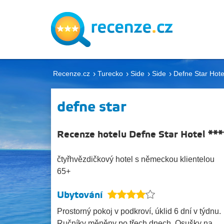
Recenze.cz
Turecko
Side
Side
Defne Star Hote
defne star
Recenze hotelu Defne Star Hotel ***
čtyřhvězdičkový hotel s německou klientelou
65+
Ubytování
Prostorný pokoj v podkroví, úklid 6 dní v týdnu.
Ručníky měněny po třech dnech. Osušky na