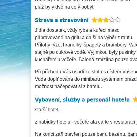
pláž byly dvě na celý pobyt.
Strava a stravování
Jídla dostatek, vždy ryba a kuřecí maso
připravované na grilu a další na výběr z rautu.
Přílohy rýže, hranolky, špagety a brambory. Va
stejně po cukrové vodě. Výjimkou byly pusink
kuchařem u večeře. Balená zmrzlina pouze dva
Při příchodu Vás usadí ke stolu s číslem Vaše
Voda doplňována do minibaru systémem prázdná l
možnost načepovat si z barelu.
Vybavení, služby a personál hotelu
starší hotel.
z nabídky hotelu - večeře ala carte v restauraci
Na konci září otevřen pouze bar u bazénu, bar 