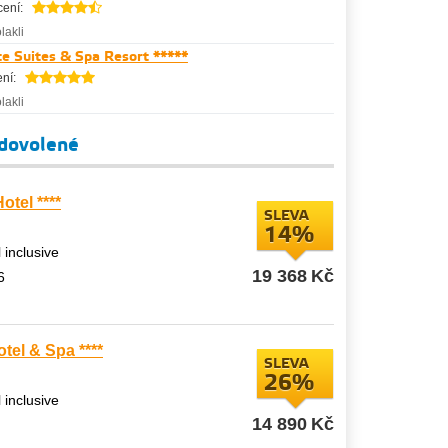
ení:
lakli
e Suites & Spa Resort *****
ní:
lakli
 dovolené
tel ****
SLEVA
14%
l inclusive
19 368
Kč
6
tel & Spa ****
SLEVA
26%
l inclusive
14 890
Kč