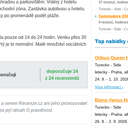
ahradou a parkovištěm. Vrátný z hotelu
,
37 recenzí
hodnoc
chodní zóna. Zastávka autobusu u hotelu.
Turecko
-
Side
-
Co
zky po promenádě podél pláže.
Commodore Elit
,
9 recenzí
hodnoce
Turecko
-
Side
-
Co
ala pouze od 14 do 24 hodin. Venku přes 30
Top nabídky
Prý je to normální. Malé množství sociálních
Orfeus Queen Ho
Turecko - Side
doporučuje 14
letecky - Praha, al
poručuji
z 24 recenzentů
24. 9. - 1. 10. 202
Více informací ›
Bieno Venus Ho
 a server Recenze.cz ani jeho provozovatel
Turecko - Side
 její obsah či pravdivost.
letecky - Praha, al
26. 8. - 2. 9. 2026