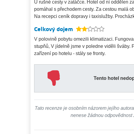
U rušné cesty v zatáčce. Hotel od ní oddělen z
pomáhal s přechodem cesty. Za cestou malá ob
Na recepci ceník dopravy i taxislužby. Prochá
Celkový dojem
V polovině pobytu omezili klimatizaci. Fungov
stupňů, V jídelně jsme v poledne viděli šváby. 
zařízení po hotelu - stály se fronty.
Tento hotel nedo
Tato recenze je osobním názorem jejího autora
nenese žádnou odpovědnost za