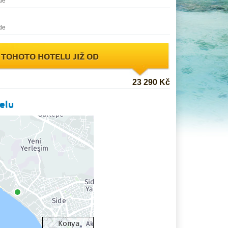
de
de
 TOHOTO HOTELU JIŽ OD
23 290 Kč
elu