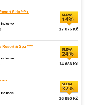
Resort Side ****+
SLEVA
14%
l inclusive
17 876
Kč
6
 Resort & Spa ****
SLEVA
24%
l inclusive
14 686
Kč
6
*****
SLEVA
32%
l inclusive
16 690
Kč