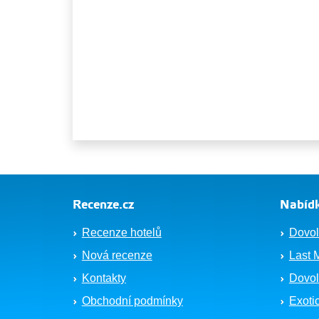
Recenze.cz
Nabídk
Recenze hotelů
Dovol
Nová recenze
Last 
Kontakty
Dovol
Obchodní podmínky
Exoti