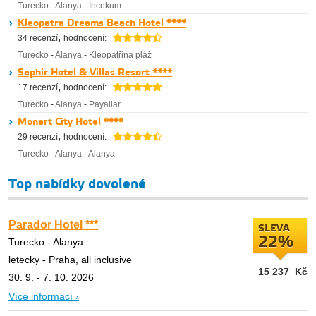
Turecko
-
Alanya
-
Incekum
Kleopatra Dreams Beach Hotel ****
,
34 recenzí
hodnocení:
Turecko
-
Alanya
-
Kleopatřina pláž
Saphir Hotel & Villas Resort ****
,
17 recenzí
hodnocení:
Turecko
-
Alanya
-
Payallar
Monart City Hotel ****
,
29 recenzí
hodnocení:
Turecko
-
Alanya
-
Alanya
Top nabídky dovolené
Parador Hotel ***
SLEVA
22%
Turecko - Alanya
letecky - Praha, all inclusive
15 237
Kč
30. 9. - 7. 10. 2026
Více informací ›