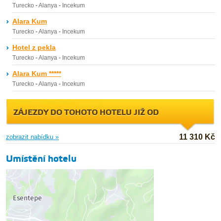
Turecko
-
Alanya
-
Incekum
Alara Kum
Turecko
-
Alanya
-
Incekum
Hotel z pekla
Turecko
-
Alanya
-
Incekum
Alara Kum *****
Turecko
-
Alanya
-
Incekum
ZÁJEZDY DO TOHOTO HOTELU JIŽ OD
11 310 Kč
zobrazit nabídku »
Umístění hotelu