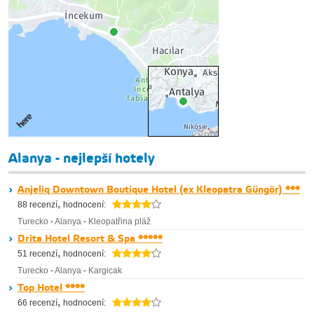
Alanya - nejlepší hotely
Anjeliq Downtown Boutique Hotel (ex Kleopatra Güngör) ***
,
88 recenzí
hodnocení:
Turecko
-
Alanya
-
Kleopatřina pláž
Drita Hotel Resort & Spa *****
,
51 recenzí
hodnocení:
Turecko
-
Alanya
-
Kargicak
Top Hotel ****
,
66 recenzí
hodnocení: