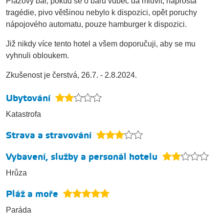
Plážový bar, pokud se o baru vůbec dá mluvit, naprostá
tragédie, pivo většinou nebylo k dispozici, opět poruchy
nápojového automatu, pouze hamburger k dispozici.
Již nikdy více tento hotel a všem doporučuji, aby se mu
vyhnuli obloukem.
Zkušenost je čerstvá, 26.7. - 2.8.2024.
Ubytování
Katastrofa
Strava a stravování
Vybavení, služby a personál hotelu
Hrůza
Pláž a moře
Paráda