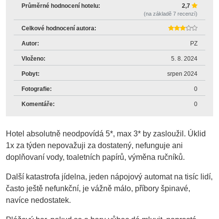
Průměrné hodnocení hotelu:
2,7
(na základě
7
recenzí)
Celkové hodnocení autora:
Autor:
PZ
Vloženo:
5. 8. 2024
Pobyt:
srpen 2024
Fotografie:
0
Komentáře:
0
Hotel absolutně neodpovídá 5*, max 3* by zasloužil. Úklid
1x za týden nepovažuji za dostatený, nefunguje ani
doplňovaní vody, toaletních papírů, výměna ručníků.
Další katastrofa jídelna, jeden nápojový automat na tisíc lidí,
často ještě nefunkční, je vážně málo, příbory špinavé,
navíce nedostatek.