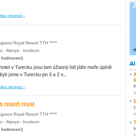
elou recenzi ›
gasos Royal Resort TTH *****
o - Alanya - Incekum
8 hodnocení)
Al
hotel v Turecku jsou tam úžasný lidí jídlo moře úplně
A
yli jsme v Turecku po 3 a 2 v...
G
8
elou recenzi ›
T
D
 resort royal
5
gasos Royal Resort TTH *****
T
o - Alanya - Incekum
T
6
8 hodnocení)