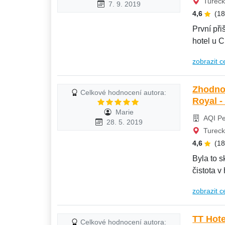
Tureck
7. 9. 2019
4,6
(1
První př
hotel u C
zobrazit c
Zhodnocen
Celkové hodnocení autora:
Royal -
Marie
AQI Pe
28. 5. 2019
Tureck
4,6
(1
Byla to s
čistota v 
zobrazit c
TT Hote
Celkové hodnocení autora: