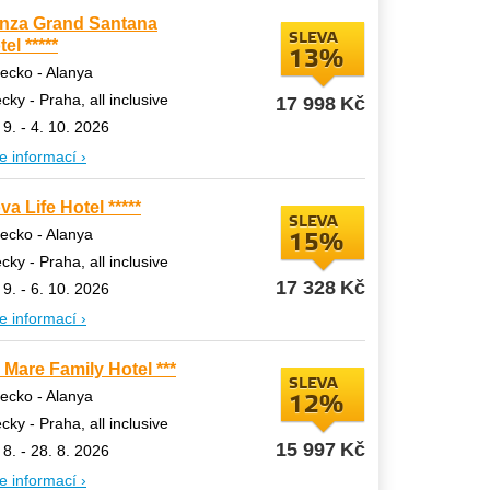
nza Grand Santana
SLEVA
el *****
13%
ecko - Alanya
ecky - Praha, all inclusive
17 998
Kč
 9. - 4. 10. 2026
e informací ›
va Life Hotel *****
SLEVA
ecko - Alanya
15%
ecky - Praha, all inclusive
17 328
Kč
 9. - 6. 10. 2026
e informací ›
 Mare Family Hotel ***
SLEVA
ecko - Alanya
12%
ecky - Praha, all inclusive
15 997
Kč
 8. - 28. 8. 2026
e informací ›