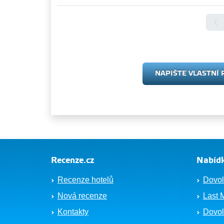
NAPIŠTE VLASTNÍ 
Recenze.cz
Nabídk
Recenze hotelů
Dovol
Nová recenze
Last 
Kontakty
Dovol