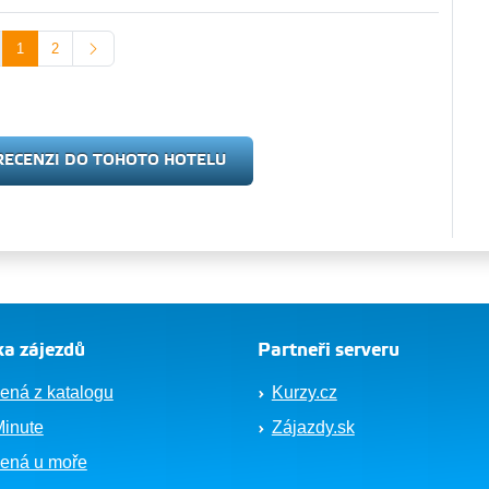
1
2
RECENZI DO TOHOTO HOTELU
a zájezdů
Partneři serveru
ená z katalogu
Kurzy.cz
Minute
Zájazdy.sk
ená u moře