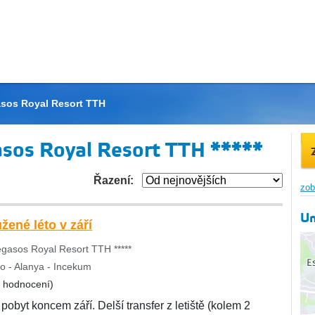
sos Royal Resort TTH
sos Royal Resort TTH *****
Řazení:
zob
Um
žené léto v září
gasos Royal Resort TTH *****
o - Alanya - Incekum
8 hodnocení)
pobyt koncem září. Delší transfer z letiště (kolem 2