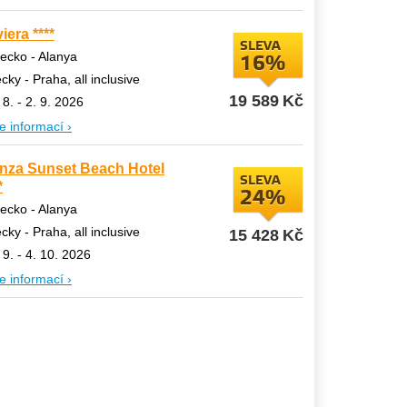
iera ****
SLEVA
ecko - Alanya
16%
ecky - Praha, all inclusive
19 589
Kč
 8. - 2. 9. 2026
e informací ›
nza Sunset Beach Hotel
SLEVA
*
24%
ecko - Alanya
ecky - Praha, all inclusive
15 428
Kč
 9. - 4. 10. 2026
e informací ›