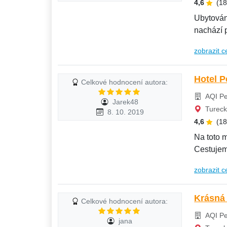
4,6
(1
Ubytování
zobrazit c
H
Celkové hodnocení autora:
AQI Pe
Jarek48
Tureck
8. 10. 2019
4,6
(1
Na toto m
Cestujeme
zobrazit c
Krásná
Celkové hodnocení autora:
AQI Pe
jana