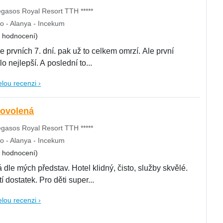
gasos Royal Resort TTH *****
o - Alanya - Incekum
8 hodnocení)
prvních 7. dní. pak už to celkem omrzí. Ale první
lo nejlepší. A poslední to...
elou recenzi ›
dovolená
gasos Royal Resort TTH *****
o - Alanya - Incekum
8 hodnocení)
dle mých představ. Hotel klidný, čisto, služby skvělé.
tí dostatek. Pro děti super...
elou recenzi ›