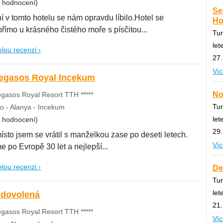
8 hodnocení)
Se
 v tomto hotelu se nám opravdu líbilo.Hotel se
Hot
nachází přímo u krásného čistého moře s písčitou...
Tur
let
elou recenzi ›
27.
Víc
otel Pegasos Royal Incekum
No
gasos Royal Resort TTH *****
Tur
o - Alanya - Incekum
let
8 hodnocení)
29.
ísto jsem se vrátil s manželkou zase po deseti letech.
Víc
 po Evropě 30 let a nejlepší...
elou recenzi ›
De
Tur
let
 dovolená
21.
gasos Royal Resort TTH *****
Víc