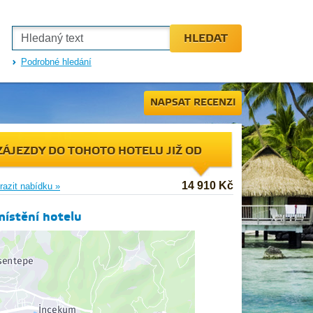
HLEDAT
Podrobné hledání
NAPSAT RECENZI
ZÁJEZDY DO TOHOTO HOTELU JIŽ OD
14 910 Kč
razit nabídku »
ístění hotelu