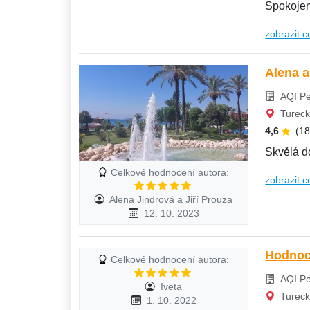
Spokoje
zobrazit c
Alena a
AQI Pe
Tureck
4,6
(1
Skvělá do
Celkové hodnocení autora:
zobrazit c
Alena Jindrová a Jiří Prouza
12. 10. 2023
Hodnoc
Celkové hodnocení autora:
AQI Pe
Iveta
Tureck
1. 10. 2022