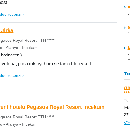
T
nost
K
3
elou recenzi ›
T
S
 Jirka
1
gasos Royal Resort TTH *****
T
o - Alanya - Incekum
M
2
8 hodnocení)
T
volená, příští rok bychom se tam chtěli vrátit
To
elou recenzi ›
Ar
***
Tur
ení hotelu Pegasos Royal Resort Incekum
let
27.
gasos Royal Resort TTH *****
Víc
o - Alanya - Incekum