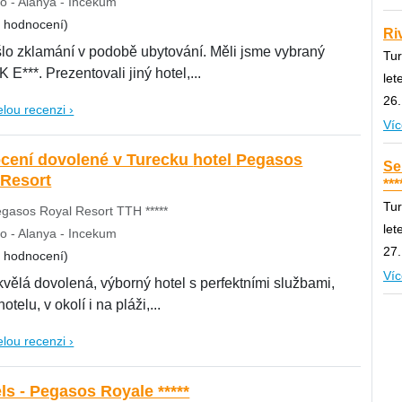
o - Alanya - Incekum
8 hodnocení)
Riv
išlo zklamání v podobě ubytování. Měli jsme vybraný
Tur
K E***. Prezentovali jiný hotel,...
let
26.
elou recenzi ›
Víc
í dovolené v Turecku hotel Pegasos
Se
 Resort
***
Tur
gasos Royal Resort TTH *****
let
o - Alanya - Incekum
27.
8 hodnocení)
Víc
kvělá dovolená, výborný hotel s perfektními službami,
hotelu, v okolí i na pláži,...
elou recenzi ›
ls - Pegasos Royale *****