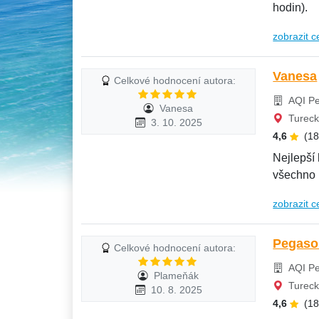
hodin).
zobrazit c
Vanesa
Celkové hodnocení autora:
AQI Pe
Vanesa
Tureck
3. 10. 2025
4,6
(1
Nejlepší 
všechno b
zobrazit c
Pegasos
Celkové hodnocení autora:
AQI Pe
Plameňák
Tureck
10. 8. 2025
4,6
(1