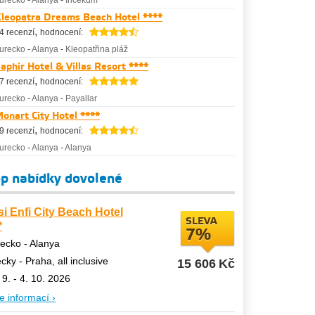
urecko
-
Alanya
-
Incekum
leopatra Dreams Beach Hotel ****
,
4 recenzí
hodnocení:
urecko
-
Alanya
-
Kleopatřina pláž
aphir Hotel & Villas Resort ****
,
7 recenzí
hodnocení:
urecko
-
Alanya
-
Payallar
onart City Hotel ****
,
9 recenzí
hodnocení:
urecko
-
Alanya
-
Alanya
p nabídky dovolené
si Enfi City Beach Hotel
SLEVA
*
7%
ecko - Alanya
ecky - Praha, all inclusive
15 606
Kč
 9. - 4. 10. 2026
e informací ›