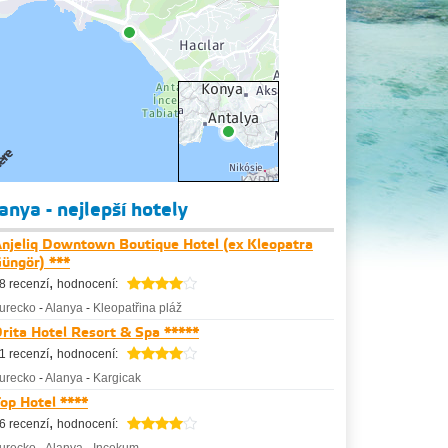
anya - nejlepší hotely
njeliq Downtown Boutique Hotel (ex Kleopatra
üngör) ***
,
8 recenzí
hodnocení:
urecko
-
Alanya
-
Kleopatřina pláž
rita Hotel Resort & Spa *****
,
1 recenzí
hodnocení:
urecko
-
Alanya
-
Kargicak
op Hotel ****
,
6 recenzí
hodnocení: