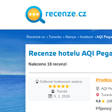
Recenze.cz
Turecko
Alanya
Incekum
AQI Pega
Recenze hotelu AQI Pega
Nalezeno 18 recenzí
Prodlou
Celkové hodnocení autora:
AQI Pe
Tomáš
Tureck
5. 1. 2026
4,6
(1
Příjemný 