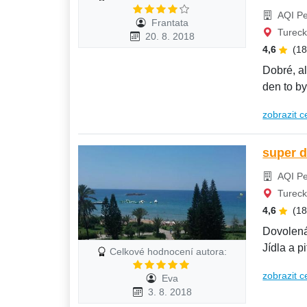
AQI Pe
Frantata
Tureck
20. 8. 2018
4,6
(1
Dobré, ale 
den to by
zobrazit c
super 
AQI Pe
Tureck
4,6
(1
Dovolená 
Jídla a pi
Celkové hodnocení autora:
zobrazit c
Eva
3. 8. 2018