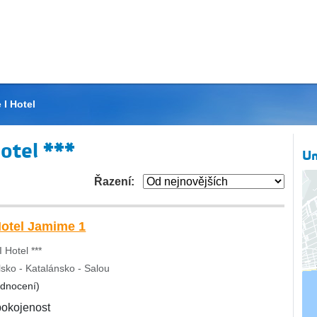
 I Hotel
otel ***
Um
Řazení:
Hotel Jamime 1
 Hotel ***
sko - Katalánsko - Salou
odnocení)
pokojenost