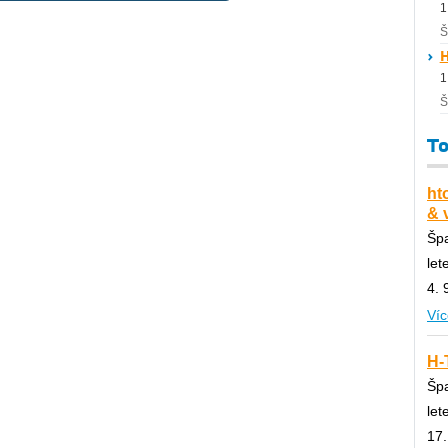
1
Š
H
1
Š
To
ht
& 
Špa
let
4. 
Víc
H-
Špa
let
17.