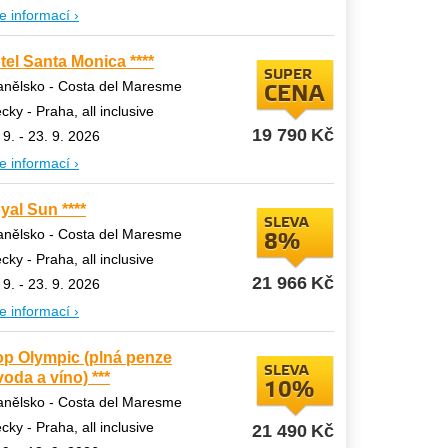
e informací ›
tel Santa Monica ****
SUPER
nělsko - Costa del Maresme
CENA
ecky - Praha, all inclusive
19 790
Kč
 9. - 23. 9. 2026
e informací ›
yal Sun ****
SLEVA
nělsko - Costa del Maresme
8%
ecky - Praha, all inclusive
21 966
Kč
 9. - 23. 9. 2026
e informací ›
op Olympic (plná penze
SLEVA
voda a víno) ***
10%
nělsko - Costa del Maresme
ecky - Praha, all inclusive
21 490
Kč