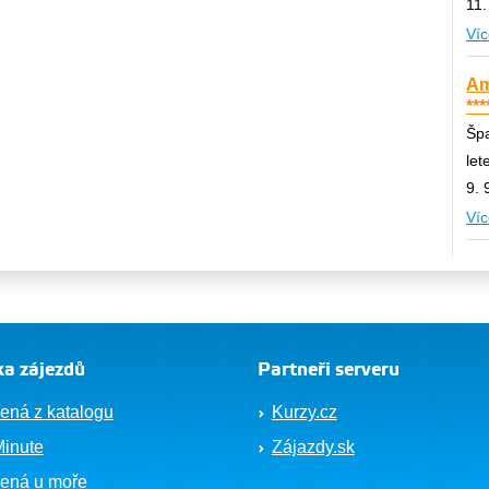
11.
Víc
Am
***
Špa
let
9. 
Víc
a zájezdů
Partneři serveru
ená z katalogu
Kurzy.cz
Minute
Zájazdy.sk
ená u moře