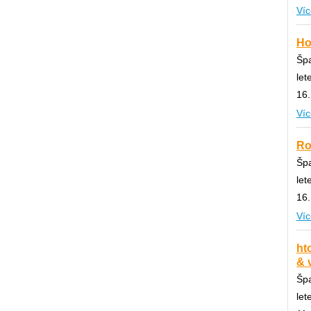
Víc
Ho
Špa
let
16.
Víc
Ro
Špa
let
16.
Víc
ht
& 
Špa
let