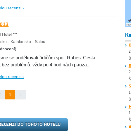
elou recenzi ›
2013
Ka
 Hotel ***
sko - Katalánsko - Salou
B
odnocení)
2
jsme se poděkovali řidičům spol. Rubes. Cesta
Š
a bez problémů, vždy po 4 hodinách pauza...
R
2
elou recenzi ›
Š
S
1
1
Š
H
1
Š
RECENZI DO TOHOTO HOTELU
A