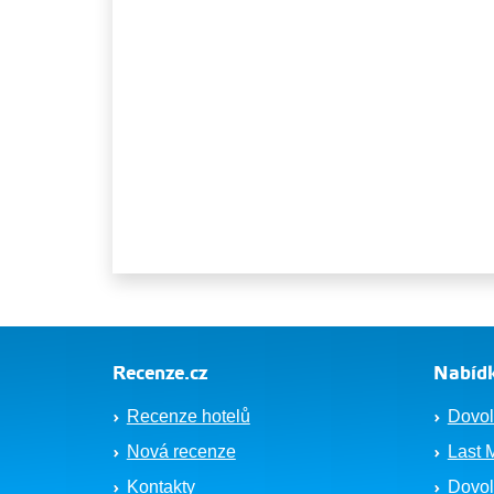
Recenze.cz
Nabídk
Recenze hotelů
Dovol
Nová recenze
Last 
Kontakty
Dovol