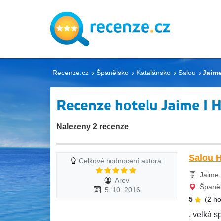
Recenze.cz
Španělsko
Katalánsko
Salou
Jaime
Recenze hotelu Jaime I H
Nalezeny 2 recenze
Salou 
Celkové hodnocení autora:
Jaime I
Arev
Španěl
5. 10. 2016
5
(2 h
, velká s