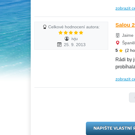
zobrazit c
Salou 
Celkové hodnocení autora:
Jaime I
ivju
Španěl
25. 9. 2013
5
(2 h
Rádi by 
probíhal
zobrazit c
NAPIŠTE VLASTNÍ 