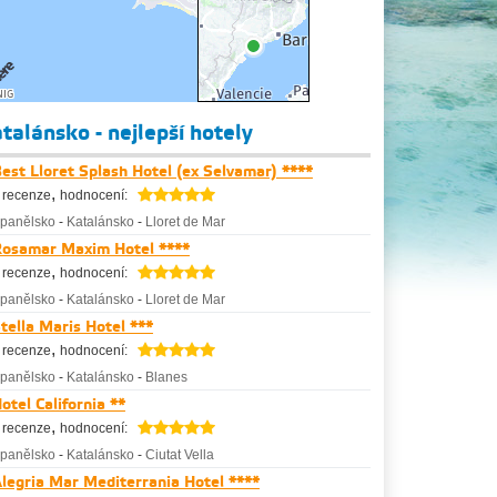
talánsko - nejlepší hotely
est Lloret Splash Hotel (ex Selvamar) ****
,
 recenze
hodnocení:
panělsko
-
Katalánsko
-
Lloret de Mar
osamar Maxim Hotel ****
,
 recenze
hodnocení:
panělsko
-
Katalánsko
-
Lloret de Mar
tella Maris Hotel ***
,
 recenze
hodnocení:
panělsko
-
Katalánsko
-
Blanes
otel California **
,
 recenze
hodnocení:
panělsko
-
Katalánsko
-
Ciutat Vella
legria Mar Mediterrania Hotel ****