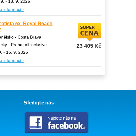
 9. - 18. 9. 2026
e informací ›
atista ex. Royal Beach
SUPER
*
CENA
nělsko - Costa Brava
ecky - Praha, all inclusive
23 405
Kč
9. - 16. 9. 2026
e informací ›
Sledujte nás