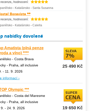
,
 recenze
hodnocení:
panělsko
-
Katalánsko
-
Santa Susanna
ostal Bonavista **
,
 recenze
hodnocení:
panělsko
-
Katalánsko
-
Calella
p nabídky dovolené
op Amatista (plná penze
SLEVA
voda a víno) ****
7%
nělsko - Costa Brava
ecky - Praha, all inclusive
25 490
Kč
9. - 11. 9. 2026
e informací ›
TOP Olympic ***
SUPER
nělsko - Costa del Maresme
CENA
ecky - Praha, all inclusive
19 650
Kč
 9. - 24. 9. 2026