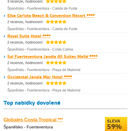
,
3 recenze
hodnocení:
Španělsko
-
Fuerteventura
-
Caleta de Fuste
Elba Carlota Beach & Convention Resort ****
,
2 recenze
hodnocení:
Španělsko
-
Fuerteventura
-
Caleta de Fuste
Royal Suite Hotel ****
,
2 recenze
hodnocení:
Španělsko
-
Fuerteventura
-
Costa Calma
Sol Fuerteventura Jandía All Suites Meliá ****
,
2 recenze
hodnocení:
Španělsko
-
Fuerteventura
-
Playa de Matorral
Occidental Jandía Mar Hotel ****
,
2 recenze
hodnocení:
Španělsko
-
Fuerteventura
-
Playa de Matorral
Top nabídky dovolené
Globales Costa Tropical ***
SLEVA
59%
Španělsko - Fuerteventura