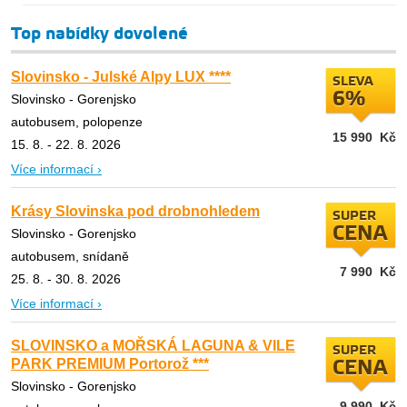
Top nabídky dovolené
Slovinsko - Julské Alpy LUX ****
SLEVA
6%
Slovinsko - Gorenjsko
autobusem, polopenze
15 990
Kč
15. 8. - 22. 8. 2026
Více informací ›
Krásy Slovinska pod drobnohledem
SUPER
CENA
Slovinsko - Gorenjsko
autobusem, snídaně
7 990
Kč
25. 8. - 30. 8. 2026
Více informací ›
SLOVINSKO a MOŘSKÁ LAGUNA & VILE
SUPER
PARK PREMIUM Portorož ***
CENA
Slovinsko - Gorenjsko
9 990
Kč