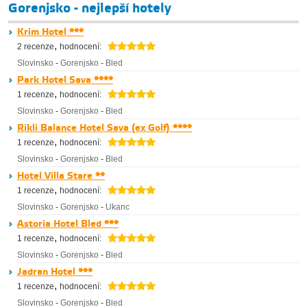
Gorenjsko - nejlepší hotely
Krim Hotel ***
,
2 recenze
hodnocení:
Slovinsko
-
Gorenjsko
-
Bled
Park Hotel Sava ****
,
1 recenze
hodnocení:
Slovinsko
-
Gorenjsko
-
Bled
Rikli Balance Hotel Sava (ex Golf) ****
,
1 recenze
hodnocení:
Slovinsko
-
Gorenjsko
-
Bled
Hotel Villa Stare **
,
1 recenze
hodnocení:
Slovinsko
-
Gorenjsko
-
Ukanc
Astoria Hotel Bled ***
,
1 recenze
hodnocení:
Slovinsko
-
Gorenjsko
-
Bled
Jadran Hotel ***
,
1 recenze
hodnocení:
Slovinsko
-
Gorenjsko
-
Bled