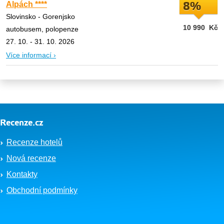
Alpách ****
8%
Slovinsko - Gorenjsko
10 990
Kč
autobusem, polopenze
27. 10. - 31. 10. 2026
Více informací ›
Recenze.cz
Recenze hotelů
Nová recenze
Kontakty
Obchodní podmínky