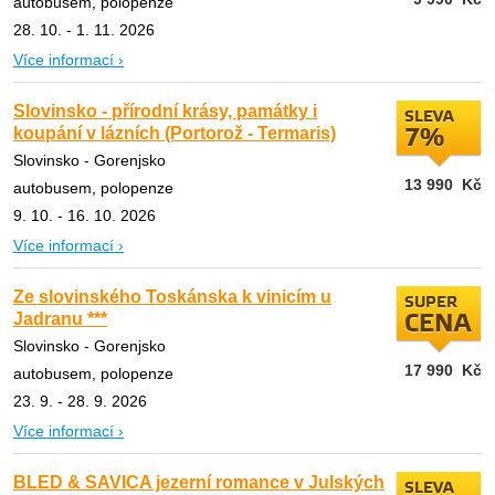
autobusem, polopenze
28. 10. - 1. 11. 2026
Více informací ›
Slovinsko - přírodní krásy, památky i
SLEVA
koupání v lázních (Portorož - Termaris)
7%
Slovinsko - Gorenjsko
13 990
Kč
autobusem, polopenze
9. 10. - 16. 10. 2026
Více informací ›
Ze slovinského Toskánska k vinicím u
SUPER
Jadranu ***
CENA
Slovinsko - Gorenjsko
17 990
Kč
autobusem, polopenze
23. 9. - 28. 9. 2026
Více informací ›
BLED & SAVICA jezerní romance v Julských
SLEVA