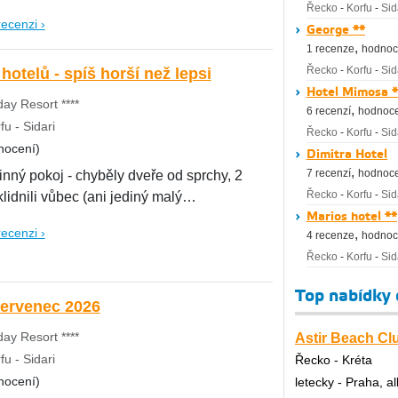
Řecko
-
Korfu
-
Sid
recenzi ›
George **
,
1 recenze
hodnoc
Řecko
-
Korfu
-
Sid
otelů - spíš horší než lepsi
Hotel Mimosa *
ay Resort ****
,
6 recenzí
hodnoce
u - Sidari
Řecko
-
Korfu
-
Sid
nocení)
Dimitra Hotel
,
7 recenzí
hodnoce
inný pokoj - chyběly dveře od sprchy, 2
Řecko
-
Korfu
-
Sid
idnili vůbec (ani jediný malý
Marios hotel **
recenzi ›
,
4 recenze
hodnoc
Řecko
-
Korfu
-
Sid
Top nabídky
ervenec 2026
ay Resort ****
Astir Beach Clu
u - Sidari
Řecko - Kréta
nocení)
letecky - Praha, al