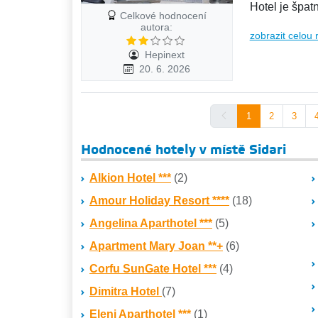
Hotel je špat
Celkové hodnocení
autora:
zobrazit celou 
Hepinext
20. 6. 2026
1
2
3
Hodnocené hotely v místě Sidari
Alkion Hotel ***
(2)
Amour Holiday Resort ****
(18)
Angelina Aparthotel ***
(5)
Apartment Mary Joan **+
(6)
Corfu SunGate Hotel ***
(4)
Dimitra Hotel
(7)
Eleni Aparthotel ***
(1)