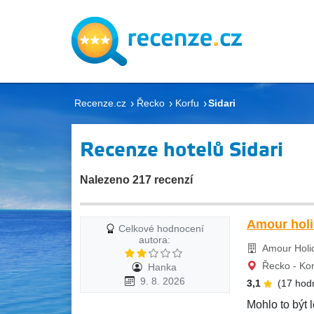
Recenze.cz
Řecko
Korfu
Sidari
Recenze hotelů Sidari
Nalezeno 217 recenzí
Amour holi
Celkové hodnocení
autora:
Amour Holid
Řecko - Korf
Hanka
9. 8. 2026
3,1
(17 hod
Mohlo to být 