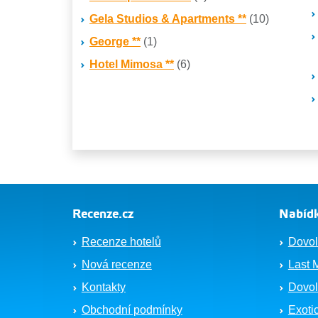
Gela Studios & Apartments **
(10)
George **
(1)
Hotel Mimosa **
(6)
Recenze.cz
Nabídk
Recenze hotelů
Dovol
Nová recenze
Last 
Kontakty
Dovol
Obchodní podmínky
Exoti