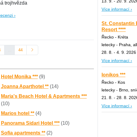
13. 9. - 20. 9. 202
ná trojhvězda
Více informací ›
recenzi ›
St. Constantin
Resort ****
Řecko - Kréta
letecky - Praha, al
4
…
44
28. 8. - 4. 9. 2026
Více informací ›
Ionikos ***
Hotel Monika ***
(9)
Řecko - Kos
Joanna Aparthotel **
(14)
letecky - Brno, sn
Maria's Beach Hotel & Apartments ***
21. 8. - 28. 8. 202
(10)
Více informací ›
Marios hotel **
(4)
Panorama Sidari Hotel ***
(10)
Sofia apartments **
(2)