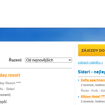
ZÁJEZDY DO
Řazení:
zobrazit nabídku »
Sidari - nejl
day resort
Sofia apartmen
ay Resort ****
,
2 recenze
hodnoc
u - Sidari
Řecko
-
Korfu
-
Sid
nocení)
Alkion Hotel **
,
lepší
2 recenze
hodnoc