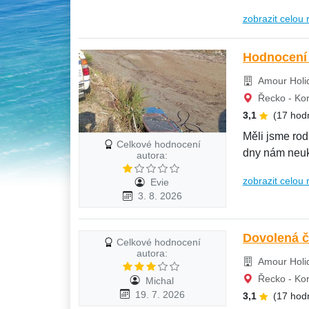
zobrazit celou 
Hodnocení h
Amour Holid
Řecko - Korf
3,1
(17 hod
Měli jsme rod
Celkové hodnocení
dny nám neukl
autora:
odpadkový...
zobrazit celou 
Evie
3. 8. 2026
Dovolená č
Celkové hodnocení
autora:
Amour Holid
Řecko - Korf
Michal
19. 7. 2026
3,1
(17 hod