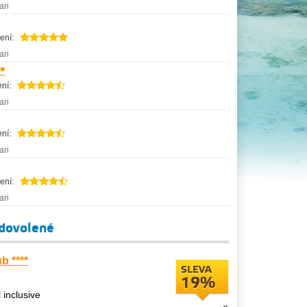
ari
ení:
ari
*
ní:
ari
ní:
ari
ení:
ari
 dovolené
b ****
SLEVA
19%
l inclusive