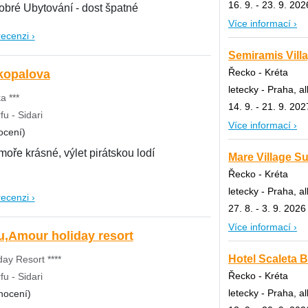
16. 9. - 23. 9. 202
dost dobré Ubytování - dost špatné
Více informací ›
recenzi ›
Semiramis Villa
Řecko - Kréta
kopalova
letecky - Praha, al
a ***
14. 9. - 21. 9. 202
u - Sidari
Více informací ›
ocení)
moře krásné, výlet pirátskou lodí
Mare Village Su
Řecko - Kréta
letecky - Praha, al
recenzi ›
27. 8. - 3. 9. 2026
Více informací ›
fu,Amour holiday resort
Hotel Scaleta B
ay Resort ****
Řecko - Kréta
u - Sidari
letecky - Praha, al
nocení)