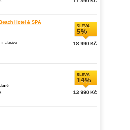
17 390
Kč
6
 Beach Hotel & SPA
SLEVA
5%
l inclusive
18 990
Kč
SLEVA
14%
ídaně
13 990
Kč
6