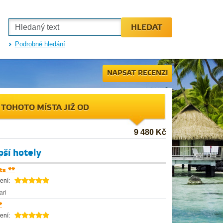
HLEDAT
Podrobné hledání
NAPSAT RECENZI
 TOHOTO MÍSTA JIŽ OD
9 480 Kč
epší hotely
ts **
ení:
ari
*
ení: