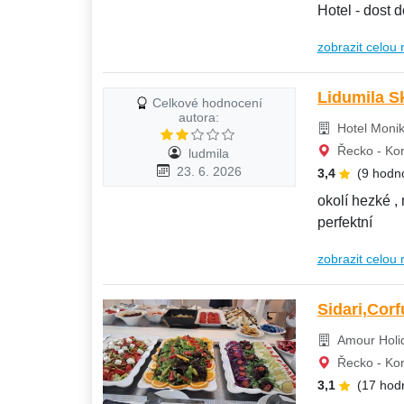
Hotel - 
zobrazit celou 
Lidumila S
Celkové hodnocení
autora:
Hotel Monik
Řecko - Korf
ludmila
23. 6. 2026
3,4
(9 hodn
okolí hezké , 
perfektní
zobrazit celou 
Sidari,Cor
Amour Holid
Řecko - Korf
3,1
(17 hod