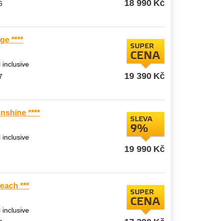
18 990
Kč
6
ge ****
SUPER
CENA
l inclusive
19 390
Kč
7
nshine ****
SLEVA
9%
l inclusive
19 990
Kč
each ***
SUPER
CENA
l inclusive