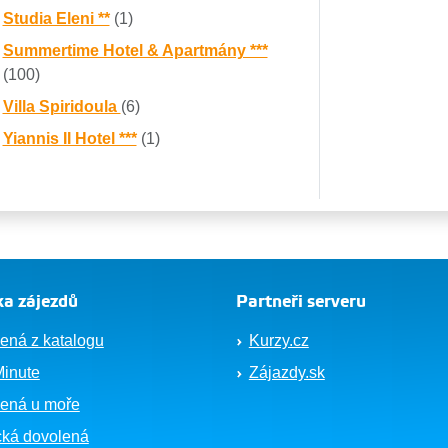
Studia Eleni **
(1)
Summertime Hotel & Apartmány ***
(100)
Villa Spiridoula
(6)
Yiannis II Hotel ***
(1)
a zájezdů
Partneři serveru
ená z katalogu
Kurzy.cz
Minute
Zájazdy.sk
ená u moře
cká dovolená