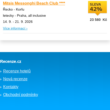
Mitsis Messonghi Beach Club ****
SLEVA
42%
Řecko - Korfu
letecky - Praha, all inclusive
23 580
Kč
14. 9. - 21. 9. 2026
Více informací ›
Recenze.cz
Recenze hotelů
Nová recenze
Kontakty
Obchodní podmínky