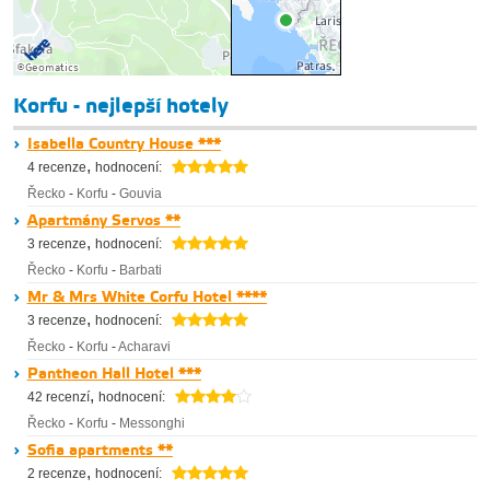
Korfu - nejlepší hotely
Isabella Country House ***
,
4 recenze
hodnocení:
Řecko
-
Korfu
-
Gouvia
Apartmány Servos **
,
3 recenze
hodnocení:
Řecko
-
Korfu
-
Barbati
Mr & Mrs White Corfu Hotel ****
,
3 recenze
hodnocení:
Řecko
-
Korfu
-
Acharavi
Pantheon Hall Hotel ***
,
42 recenzí
hodnocení:
Řecko
-
Korfu
-
Messonghi
Sofia apartments **
,
2 recenze
hodnocení: