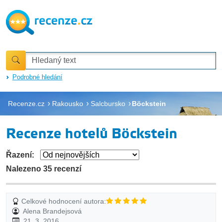
Podrobné hledání
Recenze.cz
Rakousko
Salcbursko
Böckstein
Recenze hotelů Böckstein
Řazení:
Nalezeno 35 recenzí
Celkové hodnocení autora:
Alena Brandejsová
21. 3. 2016