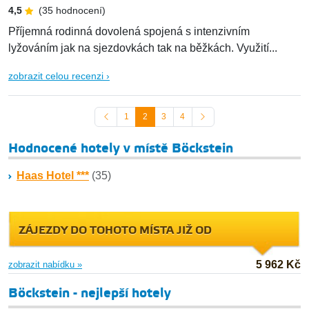
4,5
(35 hodnocení)
Příjemná rodinná dovolená spojená s intenzivním
lyžováním jak na sjezdovkách tak na běžkách. Využití...
zobrazit celou recenzi ›
1
2
3
4
Hodnocené hotely v místě Böckstein
Haas Hotel ***
(35)
ZÁJEZDY DO TOHOTO MÍSTA JIŽ OD
5 962 Kč
zobrazit nabídku »
Böckstein - nejlepší hotely