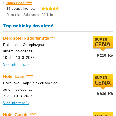
Haas Hotel ***
,
35 recenzí
hodnocení:
Rakousko
-
Salcbursko
-
Böckstein
Top nabídky dovolené
Berghotel Rudolfshutte ***
SUPER
CENA
Rakousko - Oberpinzgau
autem, polopenze
9 210
Kč
10. 3. - 13. 3. 2027
Více informací ›
Hotel Latini ****
SUPER
CENA
Rakousko - Kaprun / Zell am See
autem, polopenze
9 936
Kč
7. 3. - 10. 3. 2027
Více informací ›
Hotel Gutjahr ****