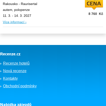
CENA
Rakousko - Raurisertal
autem, polopenze
8 760
Kč
11. 3. - 14. 3. 2027
Více informací ›
Recenze.cz
Recenze hotelů
Nová recenze
Kontakty
Obchodní podmínky
Nabídka zájezdů