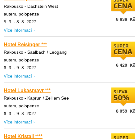
SUPER
CENA
Rakousko - Dachstein West
autem, polopenze
8 636
Kč
5. 3. - 8. 3. 2027
Více informací ›
Hotel Reisinger ***
SUPER
CENA
Rakousko - Saalbach / Leogang
autem, polopenze
6 420
Kč
6. 3. - 9. 3. 2027
Více informací ›
Hotel Lukasmayr ***
SLEVA
50%
Rakousko - Kaprun / Zell am See
autem, polopenze
8 059
Kč
6. 3. - 9. 3. 2027
Více informací ›
Hotel Kristall ****
SUPER