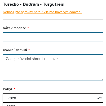
Turecko - Bodrum - Turgutreis
Nenašli jste správný hotel? Zkuste nové vyhledávání.
Název recenze
*
Úvodní shrnutí
*
Pobyt
*