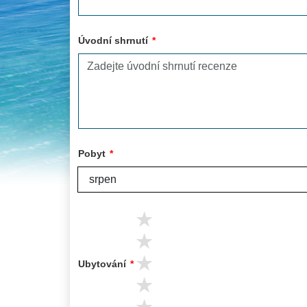
Úvodní shrnutí
*
Pobyt
*
5 stars
4 stars
3 stars
Ubytování
*
2 stars