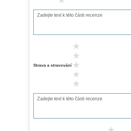
1 stars
5 stars
4 stars
3 stars
Strava a stravování
2 stars
1 stars
5 s