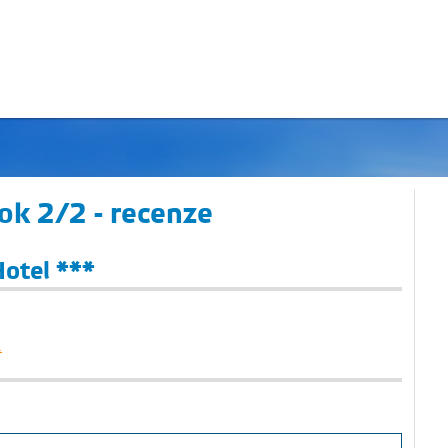
ok 2/2 - recenze
otel ***
.