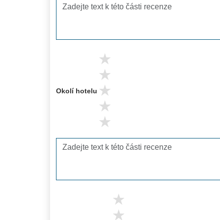
5 stars
4 stars
3 stars
Okolí hotelu
2 stars
1 stars
5 stars
4 stars