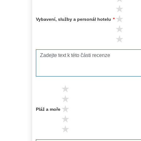
4 s
3 s
Vybavení, služby a personál hotelu
*
2 s
1 s
5 stars
4 stars
3 stars
Pláž a moře
2 stars
1 stars