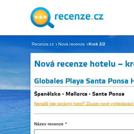
Recenze.cz
Nová recenze
Krok 2/2
Nová recenze hotelu – kr
Globales Playa Santa Ponsa H
Španělsko - Mallorca - Santa Ponsa
Nenašli jste správný hotel? Zkuste nové vyhledávání
Název recenze
*