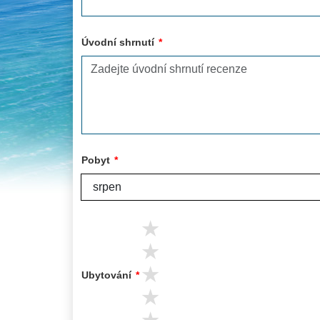
Úvodní shrnutí
*
Pobyt
*
5 stars
4 stars
3 stars
Ubytování
*
2 stars