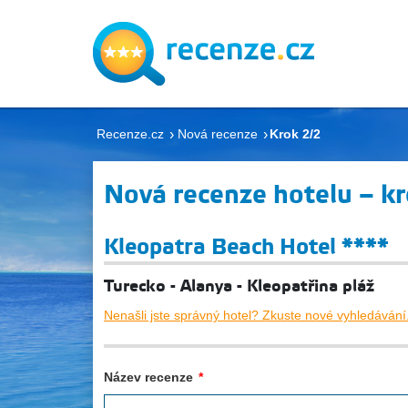
Recenze.cz
Nová recenze
Krok 2/2
Nová recenze hotelu – kr
Kleopatra Beach Hotel ****
Turecko - Alanya - Kleopatřina pláž
Nenašli jste správný hotel? Zkuste nové vyhledávání
Název recenze
*