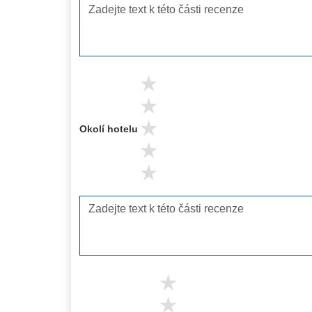
5 stars
4 stars
3 stars
Okolí hotelu
2 stars
1 stars
5 stars
4 stars