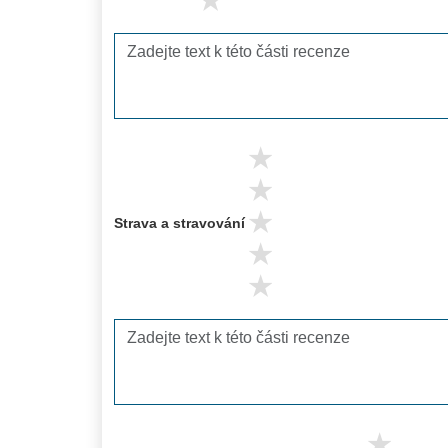
1 stars
5 stars
4 stars
3 stars
Strava a stravování
2 stars
1 stars
5 s