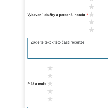
4 s
3 s
Vybavení, služby a personál hotelu
*
2 s
1 s
5 stars
4 stars
3 stars
Pláž a moře
2 stars
1 stars