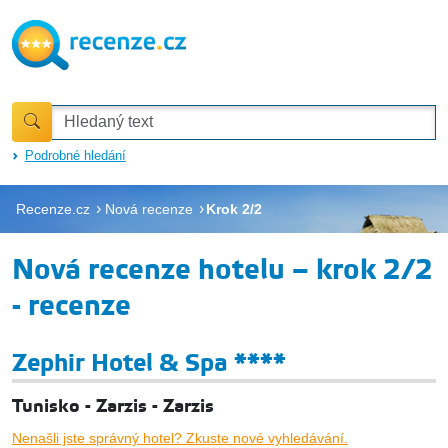
Podrobné hledání
Recenze.cz
Nová recenze
Krok 2/2
Nová recenze hotelu – krok 2/2
- recenze
Zephir Hotel & Spa ****
Tunisko - Zarzis - Zarzis
Nenašli jste správný hotel? Zkuste nové vyhledávání.