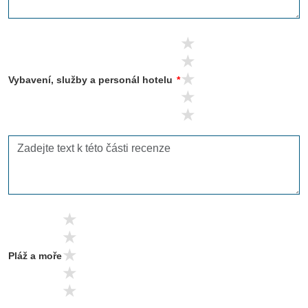
5 stars
4 stars
3 stars
Vybavení, služby a personál hotelu
*
2 stars
1 stars
5 stars
4 stars
3 stars
Pláž a moře
2 stars
1 stars