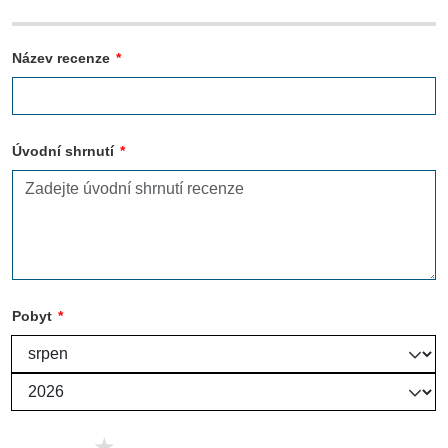
Název recenze
*
Úvodní shrnutí
*
Pobyt
*
5 stars