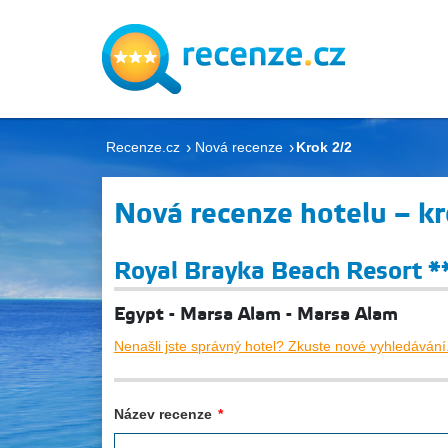
Recenze.cz
Nová recenze
Krok 2/2
Nová recenze hotelu – kr
Royal Brayka Beach Resort *
Egypt - Marsa Alam - Marsa Alam
Nenašli jste správný hotel? Zkuste nové vyhledávání
Název recenze
*