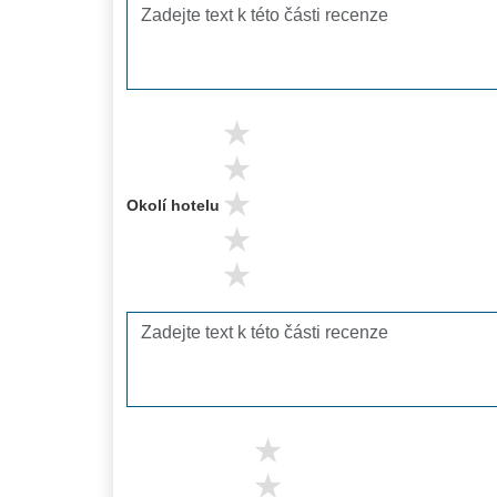
5 stars
4 stars
3 stars
Okolí hotelu
2 stars
1 stars
5 stars
4 stars