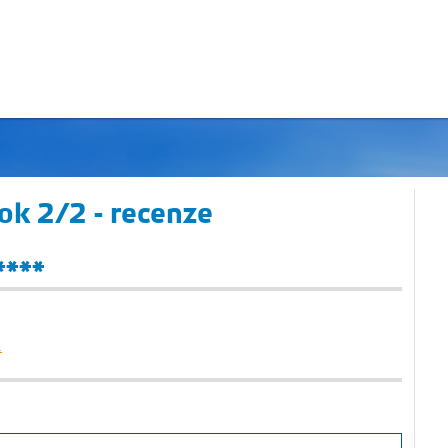
ok 2/2 - recenze
****
.