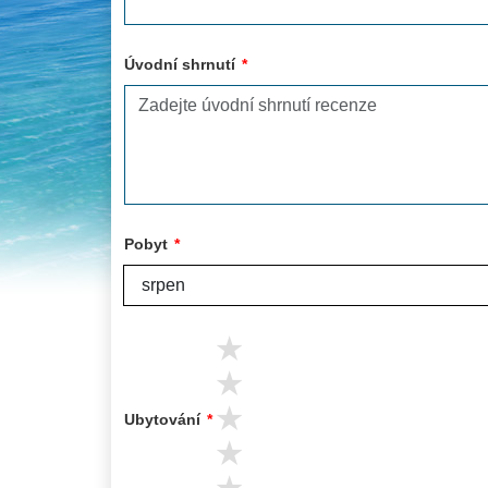
Úvodní shrnutí
*
Pobyt
*
5 stars
4 stars
3 stars
Ubytování
*
2 stars