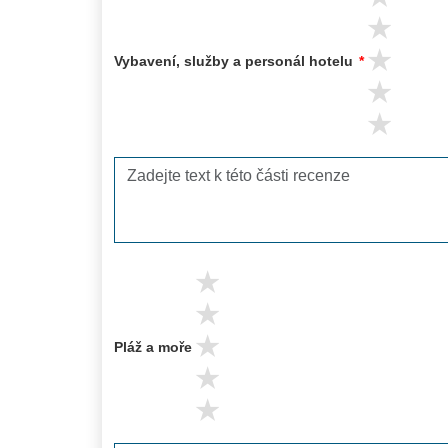
4 s
3 s
Vybavení, služby a personál hotelu
*
2 s
1 s
5 stars
4 stars
3 stars
Pláž a moře
2 stars
1 stars