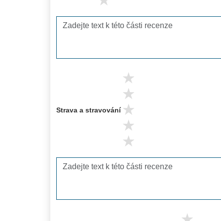
1 stars
5 stars
4 stars
3 stars
Strava a stravování
2 stars
1 stars
5 s