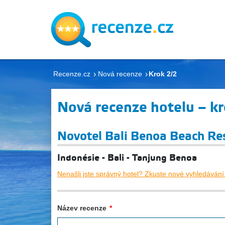
Recenze.cz
Nová recenze
Krok 2/2
Nová recenze hotelu – kr
Novotel Bali Benoa Beach Re
Indonésie - Bali - Tanjung Benoa
Nenašli jste správný hotel? Zkuste nové vyhledávání
Název recenze
*