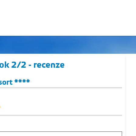
ok 2/2 - recenze
sort ****
.