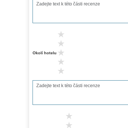
5 stars
4 stars
3 stars
Okolí hotelu
2 stars
1 stars
5 stars
4 stars