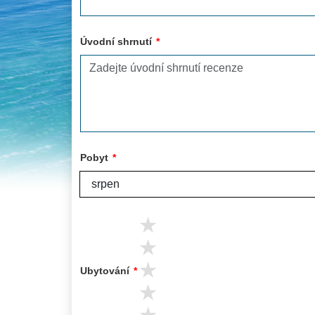
Úvodní shrnutí
*
Pobyt
*
5 stars
4 stars
3 stars
Ubytování
*
2 stars