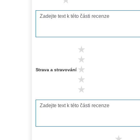
1 stars
5 stars
4 stars
3 stars
Strava a stravování
2 stars
1 stars
5 s