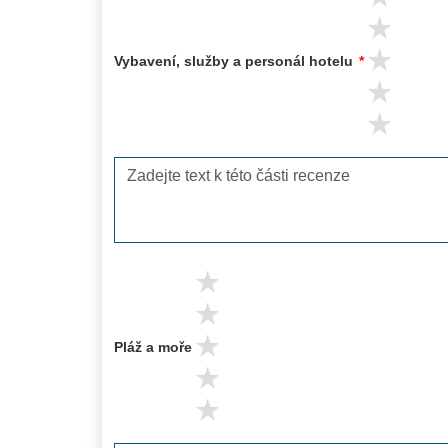
4 s
3 s
Vybavení, služby a personál hotelu
*
2 s
1 s
5 stars
4 stars
3 stars
Pláž a moře
2 stars
1 stars