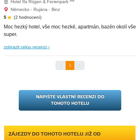
Hotel Ifa Rügen & Ferienpark ***
Německo - Rujána - Binz
5
(2 hodnocení)
Moc hezký hotel, vše moc hezké, apartmán, bazén okolí vše
super.
zobrazit celou recenzi ›
1
NAPIŠTE VLASTNÍ RECENZI DO
TOHOTO HOTELU
ZÁJEZDY DO TOHOTO HOTELU JIŽ OD