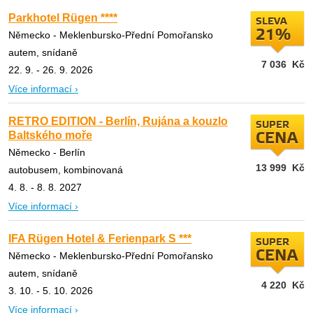
Parkhotel Rügen ****
SLEVA
21%
Německo - Meklenbursko-Přední Pomořansko
autem, snídaně
7 036
Kč
22. 9. - 26. 9. 2026
Více informací ›
RETRO EDITION - Berlín, Rujána a kouzlo
SUPER
Baltského moře
CENA
Německo - Berlín
13 999
Kč
autobusem, kombinovaná
4. 8. - 8. 8. 2027
Více informací ›
IFA Rügen Hotel & Ferienpark S ***
SUPER
CENA
Německo - Meklenbursko-Přední Pomořansko
autem, snídaně
4 220
Kč
3. 10. - 5. 10. 2026
Více informací ›