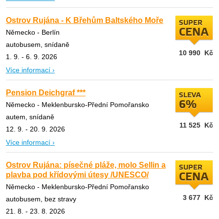
Ostrov Rujána - K Břehům Baltského Moře
SUPER
CENA
Německo - Berlín
autobusem, snídaně
10 990
Kč
1. 9. - 6. 9. 2026
Více informací ›
Pension Deichgraf ***
SLEVA
6%
Německo - Meklenbursko-Přední Pomořansko
autem, snídaně
11 525
Kč
12. 9. - 20. 9. 2026
Více informací ›
Ostrov Rujána: písečné pláže, molo Sellin a
SUPER
plavba pod křídovými útesy /UNESCO/
CENA
Německo - Meklenbursko-Přední Pomořansko
3 677
Kč
autobusem, bez stravy
21. 8. - 23. 8. 2026