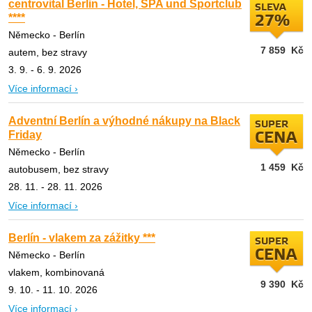
centrovital Berlin - Hotel, SPA und Sportclub
SLEVA
****
27%
Německo - Berlín
7 859
Kč
autem, bez stravy
3. 9. - 6. 9. 2026
Více informací ›
Adventní Berlín a výhodné nákupy na Black
SUPER
Friday
CENA
Německo - Berlín
1 459
Kč
autobusem, bez stravy
28. 11. - 28. 11. 2026
Více informací ›
Berlín - vlakem za zážitky ***
SUPER
CENA
Německo - Berlín
vlakem, kombinovaná
9 390
Kč
9. 10. - 11. 10. 2026
Více informací ›