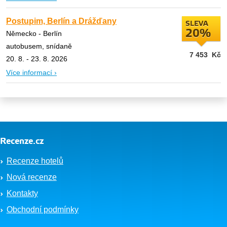
Postupim, Berlín a Drážďany
SLEVA
20%
Německo - Berlín
autobusem, snídaně
7 453
Kč
20. 8. - 23. 8. 2026
Více informací ›
Recenze.cz
Recenze hotelů
Nová recenze
Kontakty
Obchodní podmínky