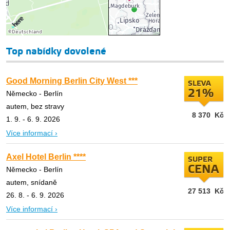
Top nabídky dovolené
Good Morning Berlin City West ***
SLEVA
21%
Německo - Berlín
autem, bez stravy
8 370
Kč
1. 9. - 6. 9. 2026
Více informací ›
Axel Hotel Berlin ****
SUPER
CENA
Německo - Berlín
autem, snídaně
27 513
Kč
26. 8. - 6. 9. 2026
Více informací ›