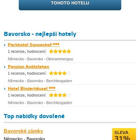
TOHOTO HOTELU
Bavorsko - nejlepší hotely
Parkhotel Sonnenhof ***
,
1 recenze
hodnocení:
Německo
-
Bavorsko
-
Oberammergau
Penzion Anötzlehen
,
1 recenze
hodnocení:
Německo
-
Bavorsko
-
Berchtesgaden
Hotel Binderhäusel ***
,
1 recenze
hodnocení:
Německo
-
Bavorsko
-
Berchtesgaden
Top nabídky dovolené
Bavorské zámky
SLEVA
31%
Německo - Bavorsko