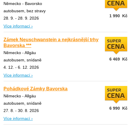
CENA
Německo - Bavorsko
autobusem, bez stravy
1 990
Kč
28. 9. - 28. 9. 2026
Více informací ›
Zámek Neuschwanstein a nejkrásnější trhy
SUPER
Bavorska ***
CENA
Německo - Allgäu
6 469
Kč
autobusem, snídaně
4. 12. - 6. 12. 2026
Více informací ›
Pohádkové Zámky Bavorska
SUPER
CENA
Německo - Allgäu
autobusem, snídaně
6 990
Kč
27. 8. - 30. 8. 2026
Více informací ›