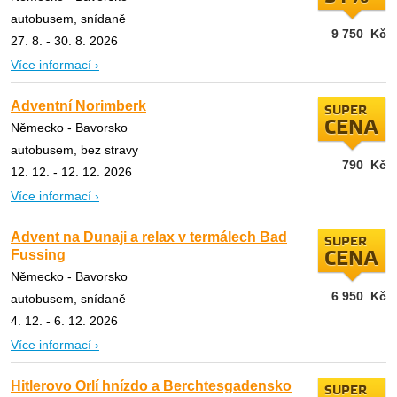
autobusem, snídaně
9 750
Kč
27. 8. - 30. 8. 2026
Více informací ›
Adventní Norimberk
SUPER
CENA
Německo - Bavorsko
autobusem, bez stravy
790
Kč
12. 12. - 12. 12. 2026
Více informací ›
Advent na Dunaji a relax v termálech Bad
SUPER
Fussing
CENA
Německo - Bavorsko
6 950
Kč
autobusem, snídaně
4. 12. - 6. 12. 2026
Více informací ›
Hitlerovo Orlí hnízdo a Berchtesgadensko
SUPER