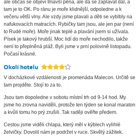
ale občas se objevi tmavší pěna, ale dá se zaplavat dál, a
tam je to OK. Po ránu je moře klidnější, odpoledne a k
večeru větší vlny. Ale vzdy jsme plavali a děti se vyblbly na
nafukovacích matracích. Rybičky tam jsou, ale jen par (není
to Rudé moře). Moře jinak teplé a plavání jsem si užívala.
Písek je takový hrubší. Moc lidí do moře nechodilo, takže
není to přeplněná pláž. Byli jsme v prní polovině listopadu.
Počasí krásné.
Okolí hotelu
V docházkové vzdálenosti je promenáda Malecon. Určitě se
tam projděte. Stojí to za to.
Jsou tam dopoledne v sobotu místní trh od 9-14 hod. My
jsme ho zrovna naviděli, protože ten týden se konal maraton
a kvůli tomu ho prý zrušili. Tak raději ověřte předem.
Cestou jsme viděli chlapa, který měl v kýblech vylihlé
želvičky. Dovolil nám je podržet v ruce. Skvělý zážitek.