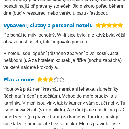
posadí na již připravený stoleček. Jidlo skoro pořád během
dne (buď v restauraci nebo venku u baru - fastfood).
Vybavení, služby a personál hotelu
Personál je milý, ochotný. Wi-fi sice bylo, ale když byla větší
obsazenost hotelu, tak fungovalo pomalu.
V hotelu jsou leguání (různého zbarvení a velikostí). Jsou
neškodní :). A za hotelem kousek je říčka (trochu zapáchá),
ve které najdete krokodýla.
Pláž a moře
Hotelová pláž není krásná, nemá ani lehátka, slunečníky
(těch par "něco" nepočítám). Vchod do moře prudký, a s
kamínky, V moři jsou vlny, tak ty kameny vám otlučí nohy. Tu
jsme nevyuživali (skoro nikdo). Ale rádi jsme chodili na pláž
hned vedle (po pravé straně) za kameny. Tam ten přístup
sice taky je prudký, ale bez kamínku. Moře zpravidla čisté,