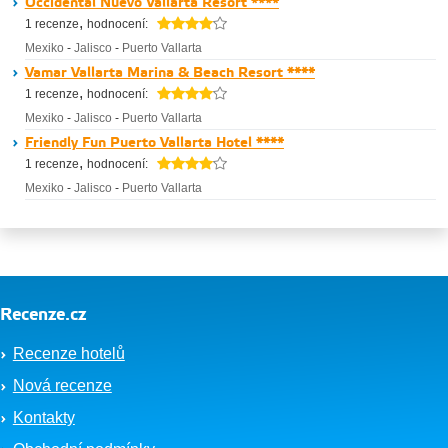
Occidental Nuevo Vallarta Resort ****
,
1 recenze
hodnocení:
Mexiko
-
Jalisco
-
Puerto Vallarta
Vamar Vallarta Marina & Beach Resort ****
,
1 recenze
hodnocení:
Mexiko
-
Jalisco
-
Puerto Vallarta
Friendly Fun Puerto Vallarta Hotel ****
,
1 recenze
hodnocení:
Mexiko
-
Jalisco
-
Puerto Vallarta
Recenze.cz
Recenze hotelů
Nová recenze
Kontakty