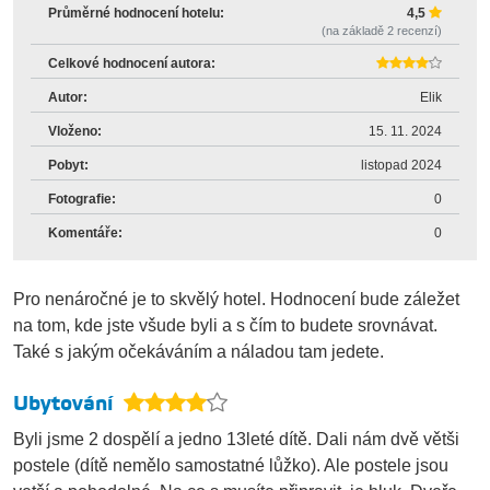
Průměrné hodnocení hotelu:
4,5
(na základě
2
recenzí)
Celkové hodnocení autora:
Autor:
Elik
Vloženo:
15. 11. 2024
Pobyt:
listopad 2024
Fotografie:
0
Komentáře:
0
Pro nenáročné je to skvělý hotel. Hodnocení bude záležet
na tom, kde jste všude byli a s čím to budete srovnávat.
Také s jakým očekáváním a náladou tam jedete.
Ubytování
Byli jsme 2 dospělí a jedno 13leté dítě. Dali nám dvě větši
postele (dítě nemělo samostatné lůžko). Ale postele jsou