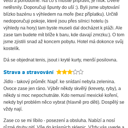
vetší a pohodolné. Na co s musíte připravit, je hluk. Dveře
netěsnily. Doporučuji špunty do uší :). Byli jsme ubytování
blízko bazénu s výhledem na moře (bez příplatku). Určitě
nedoporučuji pokoje, které jsou přes silnici hotelu (s
výhledy na hory) tam byste museli dal docházet k pláži. Ale
zase tam budete mít blíže k baru, kde davají zmrzku:). O tom
jsme zjistili snad až koncem pobytu. Hotel má dokonce svůj
kostelík.
Dá se objednat tenis, jsout i kryté kurty, menší posilovna.
Strava a stravování
Jídlo - takový průměr. Např. ke snídaní nebyla zelenina.
Ovoce zase jen ráno. Výběr někdy skvělý (krevety, ryby), a
někdy si moc nepochutnáte. Kdo nemusí mexické koření,
nekdy byl problém něco vybrat (hlavně pro děti). Dospělý se
vždy nají.
Zase co se mi líbilo - posezení a obsluha. Nabízí a nosí
různé druhy pití. Vše do krásných sklenic. Vždy vás uvede a