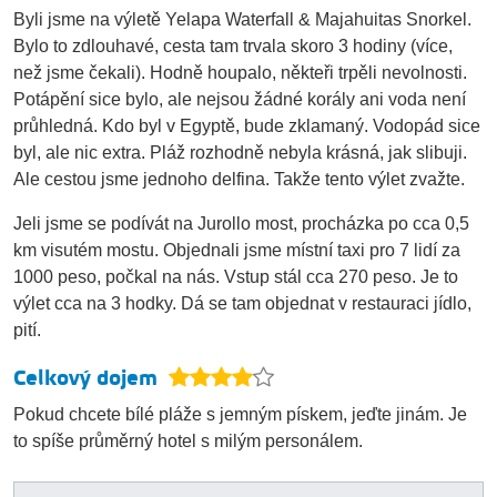
Byli jsme na výletě Yelapa Waterfall & Majahuitas Snorkel.
Bylo to zdlouhavé, cesta tam trvala skoro 3 hodiny (více,
než jsme čekali). Hodně houpalo, někteři trpěli nevolnosti.
Potápění sice bylo, ale nejsou žádné korály ani voda není
průhledná. Kdo byl v Egyptě, bude zklamaný. Vodopád sice
byl, ale nic extra. Pláž rozhodně nebyla krásná, jak slibuji.
Ale cestou jsme jednoho delfina. Takže tento výlet zvažte.
Jeli jsme se podívát na Jurollo most, procházka po cca 0,5
km visutém mostu. Objednali jsme místní taxi pro 7 lidí za
1000 peso, počkal na nás. Vstup stál cca 270 peso. Je to
výlet cca na 3 hodky. Dá se tam objednat v restauraci jídlo,
pití.
Celkový dojem
Pokud chcete bílé pláže s jemným pískem, jeďte jinám. Je
to spíše průměrný hotel s milým personálem.