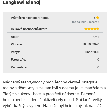
Langkawi Island
)
Průměrné hodnocení hotelu:
5
(na základě
2
recenzí)
Celkové hodnocení autora:
Autor:
Pavel
Vloženo:
18. 10. 2020
Pobyt:
únor 2020
Fotografie:
0
Komentáře:
0
Nádherný resort,vhodný pro všechny věkové kategorie i
rodiny s dětmi /my jsme tam byli s dcerou,jejím manželem a
7letým vnukem/ , hotel a prostředí nádherné. Personál
hotelu perfektní,denně uklízeli celý resort. Snídaně -velký
výběr, každý si vybere. Na to že byl hotel plný tak na pláži