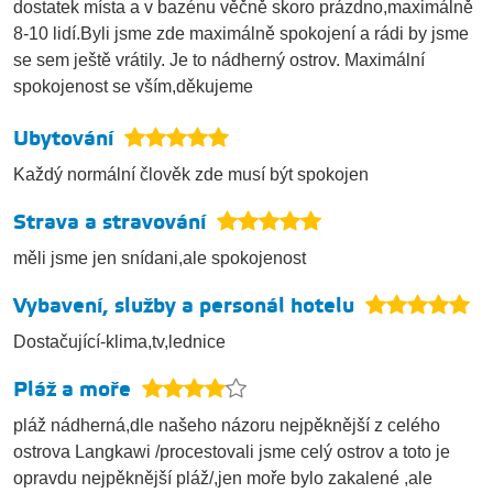
dostatek místa a v bazénu věčně skoro prázdno,maximálně
8-10 lidí.Byli jsme zde maximálně spokojení a rádi by jsme
se sem ještě vrátily. Je to nádherný ostrov. Maximální
spokojenost se vším,děkujeme
Ubytování
Každý normální člověk zde musí být spokojen
Strava a stravování
měli jsme jen snídani,ale spokojenost
Vybavení, služby a personál hotelu
Dostačující-klima,tv,lednice
Pláž a moře
pláž nádherná,dle našeho názoru nejpěknější z celého
ostrova Langkawi /procestovali jsme celý ostrov a toto je
opravdu nejpěknější pláž/,jen moře bylo zakalené ,ale