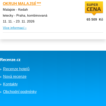
OKRUH MALAJSIÍ ***
SUPER
CENA
Malajsie - Kedah
letecky - Praha, kombinovaná
65 509
Kč
11. 11. - 23. 11. 2026
Více informací ›
Recenze.cz
Recenze hotelů
Nová recenze
Kontakty
Obchodní podmínky