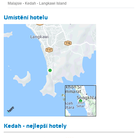
Malajsie
-
Kedah
-
Langkawi Island
Umístění hotelu
Kedah - nejlepší hotely