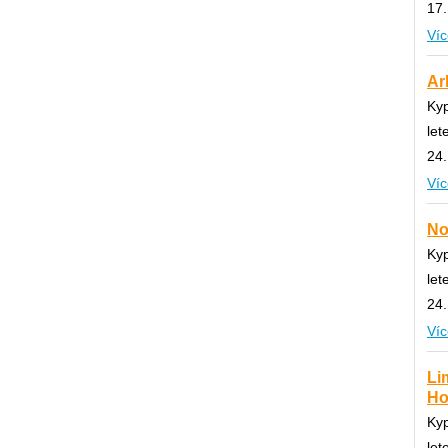
17.
Víc
Ar
Ky
let
24.
Víc
No
Ky
let
24.
Víc
Li
Hot
Ky
let