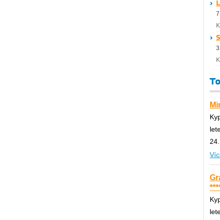
L
7
K
S
3
K
To
Mi
Ky
let
24.
Víc
Gr
***
Ky
let