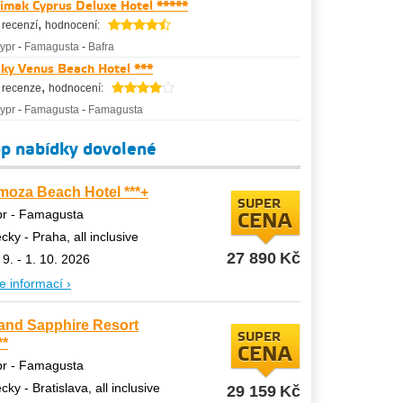
imak Cyprus Deluxe Hotel *****
,
 recenzí
hodnocení:
ypr
-
Famagusta
-
Bafra
ky Venus Beach Hotel ***
,
 recenze
hodnocení:
ypr
-
Famagusta
-
Famagusta
p nabídky dovolené
moza Beach Hotel ***+
SUPER
pr - Famagusta
CENA
ecky - Praha, all inclusive
27 890
Kč
 9. - 1. 10. 2026
e informací ›
and Sapphire Resort
SUPER
**
CENA
pr - Famagusta
ecky - Bratislava, all inclusive
29 159
Kč