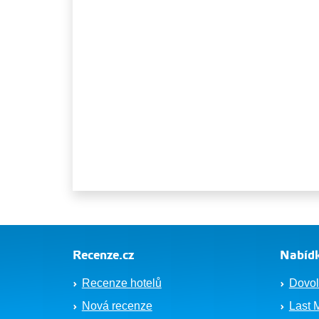
Recenze.cz
Nabídk
Recenze hotelů
Dovol
Nová recenze
Last 