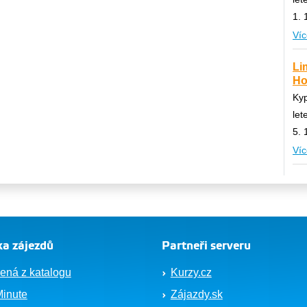
1. 
Víc
Li
Hot
Ky
let
5. 
Víc
a zájezdů
Partneři serveru
ená z katalogu
Kurzy.cz
Minute
Zájazdy.sk