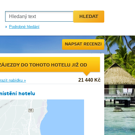
HLEDAT
Podrobné hledání
NAPSAT RECENZI
ZÁJEZDY DO TOHOTO HOTELU JIŽ OD
21 440 Kč
razit nabídku »
ístění hotelu