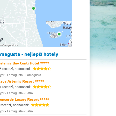
magusta - nejlepší hotely
alamis Bay Conti Hotel *****
,
5 recenzí
hodnocení:
ypr
-
Famagusta
-
Famagusta
aya Artemis Resort *****
,
1 recenzí
hodnocení:
ypr
-
Famagusta
-
Bafra
oncorde Luxury Resort *****
,
 recenzí
hodnocení:
ypr
-
Famagusta
-
Bafra