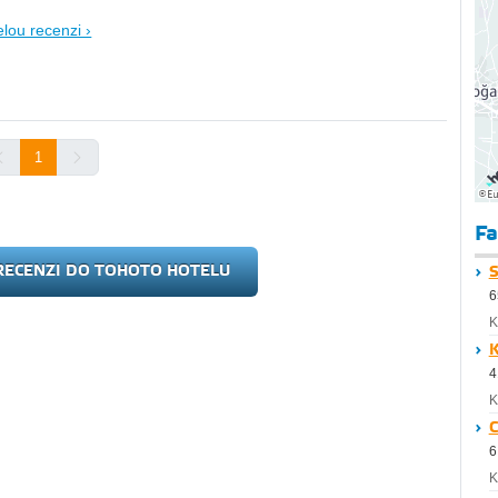
elou recenzi ›
1
Fa
RECENZI DO TOHOTO HOTELU
S
6
K
K
4
K
C
6
K