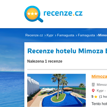
Recenze.cz
Kypr
Famagusta
Famagusta
Mimo
Recenze hotelu Mimoza 
Nalezena 1 recenze
Mimoza
Mimoza
Kypr -
5
(1 h
Tento hot