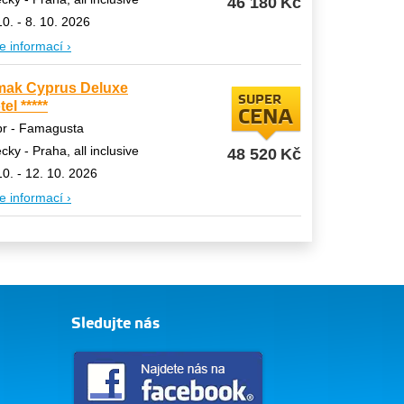
46 180
Kč
10. - 8. 10. 2026
e informací ›
mak Cyprus Deluxe
SUPER
el *****
CENA
pr - Famagusta
ecky - Praha, all inclusive
48 520
Kč
10. - 12. 10. 2026
e informací ›
Sledujte nás