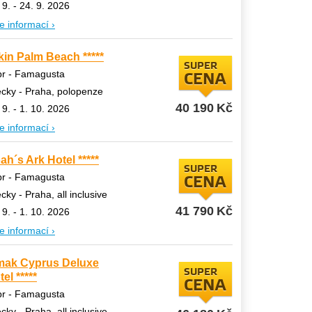
 9. - 24. 9. 2026
e informací ›
kin Palm Beach *****
SUPER
pr - Famagusta
CENA
ecky - Praha, polopenze
40 190
Kč
 9. - 1. 10. 2026
e informací ›
ah´s Ark Hotel *****
SUPER
pr - Famagusta
CENA
ecky - Praha, all inclusive
41 790
Kč
 9. - 1. 10. 2026
e informací ›
mak Cyprus Deluxe
SUPER
el *****
CENA
pr - Famagusta
ecky - Praha, all inclusive