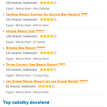
,
153 recenzí
hodnocení:
Egypt
-
Marsa Alam
-
Abu Dabbab
Cardina Resort Sunrise (ex Aurora Bay Resort) ****
,
151 recenzí
hodnocení:
Egypt
-
Marsa Alam
-
Marsa Alam
Utopia Beach Club *****
,
126 recenzí
hodnocení:
Egypt
-
Marsa Alam
-
El Quseir
Brayka Bay Resort *****
,
132 recenzí
hodnocení:
Egypt
-
Marsa Alam
-
Marsa Alam
Three Corners Sea Beach Resort ****
,
115 recenzí
hodnocení:
Egypt
-
Marsa Alam
-
Coraya Bay
Jaz Grand Marsa Resort (ex Jaz Grand Resta) *****
,
92 recenzí
hodnocení:
Egypt
-
Marsa Alam
-
Marsa Alam
Top nabídky dovolené