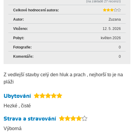
(na základě
27
recenzí)
Celkové hodnocení autora:
Autor:
Zuzana
Vloženo:
12. 5. 2026
Pobyt:
květen 2026
Fotografie:
0
Komentáře:
0
Z vedlejší stavby celý den hluk a prach , nejhorší to je na
pláži
Ubytování
Hezké , čisté
Strava a stravování
Výborná