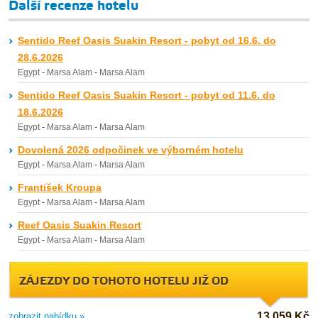
Další recenze hotelu
Sentido Reef Oasis Suakin Resort - pobyt od 16.6. do
28.6.2026
Egypt
-
Marsa Alam
-
Marsa Alam
Sentido Reef Oasis Suakin Resort - pobyt od 11.6. do
18.6.2026
Egypt
-
Marsa Alam
-
Marsa Alam
Dovolená 2026 odpočinek ve výborném hotelu
Egypt
-
Marsa Alam
-
Marsa Alam
František Kroupa
Egypt
-
Marsa Alam
-
Marsa Alam
Reef Oasis Suakin Resort
Egypt
-
Marsa Alam
-
Marsa Alam
ZÁJEZDY DO TOHOTO HOTELU JIŽ OD
13 059 Kč
zobrazit nabídku »